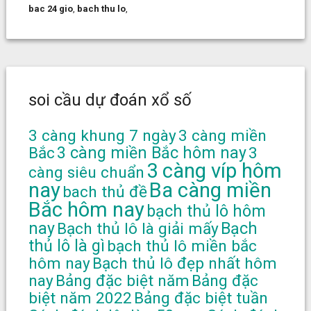
bac 24 gio
,
bach thu lo
,
soi cầu dự đoán xổ số
3 càng khung 7 ngày
3 càng miền
Bắc
3 càng miền Bắc hôm nay
3
3 càng víp hôm
càng siêu chuẩn
nay
Ba càng miền
bach thủ đề
Bắc hôm nay
bạch thủ lô hôm
nay
Bạch thủ lô là giải mấy
Bạch
thủ lô là gì
bạch thủ lô miền bắc
hôm nay
Bạch thủ lô đẹp nhất hôm
nay
Bảng đặc biệt năm
Bảng đặc
biệt năm 2022
Bảng đặc biệt tuần