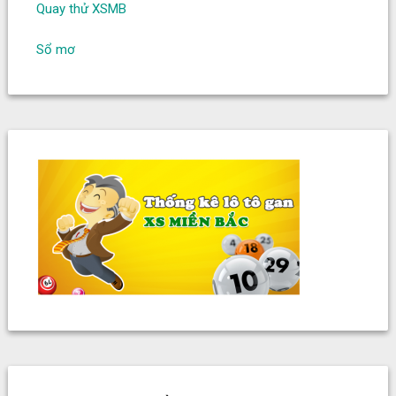
Quay thử XSMB
Sổ mơ