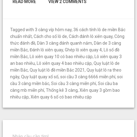
READ MORE
VIEW 2 COMMENTS
Tagged with
3 càng víp hôm nay
,
36 cách tính lô de miền Bắc
chuẩn nhất
,
Cách cho số lô de
,
Cách đánh lô xiên quay
,
Công
thức đánh đề
,
Dàn 3 càng đánh quanh năm
,
Dàn de 3 càng
miền Bắc
,
Đánh lô xiên quay
,
Ghép lô xiên quay 4
,
Lô số đề
miền Bắc
,
Lô xiên quay 10 có bao nhiêu cặp
,
Lô xiên quay 3
an bao nhiêu
,
Lô xiên quay 4 bao nhiêu cặp
,
Quy luật lô de
miền Bắc
,
Quy luật lô đề miền Bắc 2021
,
Quy luật lô ra theo
ngày
,
Quy luật quay xổ số
,
soi cầu 3 càng 6666 miễn phí
,
soi
cầu 3 càng miền bắc
,
Soi cầu 3 càng miễn phí
,
Soi cầu ba
càng mb miễn phí
,
Thống kê 3 càng
,
Xiên quay 3 gồm bao
nhiêu cặp
,
Xiên quay 6 số có bao nhiêu cặp