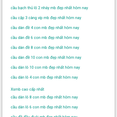
cầu bạch thủ lô 2 nháy mb đẹp nhất hôm nay
cầu cặp 3 càng víp mb đẹp nhất hôm nay
cầu dàn đề 4 con mb đẹp nhất hôm nay
cầu dàn đề 6 con mb đẹp nhất hôm nay
cầu dàn đề 8 con mb đẹp nhất hôm nay
cầu dàn đề 10 con mb đẹp nhất hôm nay
cầu dàn lô 10 con mb đẹp nhất hôm nay
cầu dàn lô 4 con mb đẹp nhất hôm nay
Xsmb cao cấp nhất
cầu dàn lô 8 con mb đẹp nhất hôm nay
cầu dàn lô 6 con mb đẹp nhất hôm nay