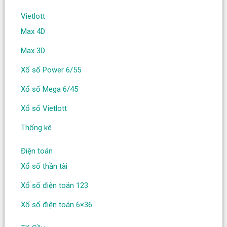
Vietlott
Max 4D
Max 3D
Xổ số Power 6/55
Xổ số Mega 6/45
Xổ số Vietlott
Thống kê
Điện toán
Xổ số thần tài
Xổ số điện toán 123
Xổ số điện toán 6×36