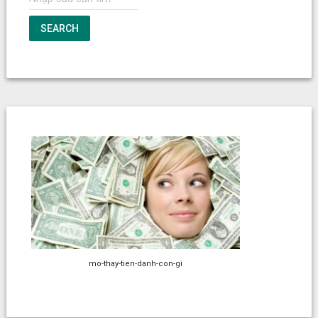
SEARCH
mo-thay-tien-danh-con-gi