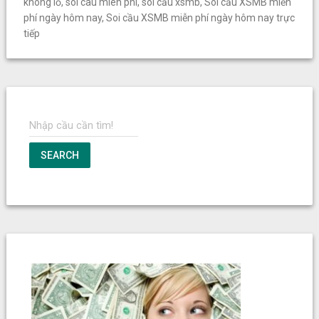
không lỗ
,
soi cau mien phi
,
soi cầu xsmb
,
Soi cầu XSMB miễn
phí ngày hôm nay
,
Soi cầu XSMB miễn phí ngày hôm nay trực
tiếp
SEARCH