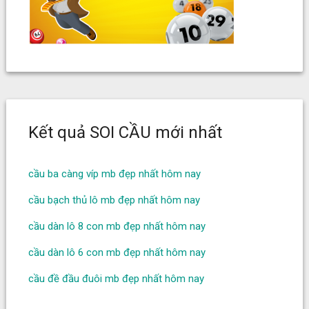
Kết quả SOI CẦU mới nhất
cầu ba càng víp mb đẹp nhất hôm nay
cầu bạch thủ lô mb đẹp nhất hôm nay
cầu dàn lô 8 con mb đẹp nhất hôm nay
cầu dàn lô 6 con mb đẹp nhất hôm nay
cầu đề đầu đuôi mb đẹp nhất hôm nay