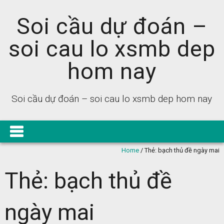
Soi cầu dự đoán –
soi cau lo xsmb dep
hom nay
Soi cầu dự đoán – soi cau lo xsmb dep hom nay
Home
/
Thẻ:
bạch thủ đề ngày mai
Thẻ:
bạch thủ đề
ngày mai