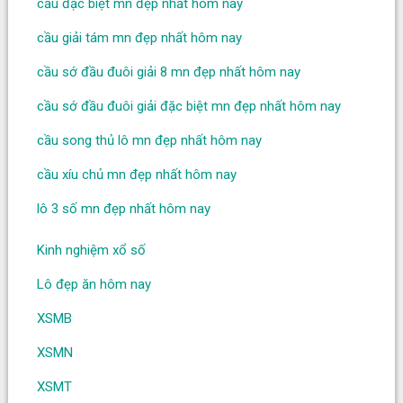
cầu đặc biệt mn đẹp nhất hôm nay
cầu giải tám mn đẹp nhất hôm nay
cầu sớ đầu đuôi giải 8 mn đẹp nhất hôm nay
cầu sớ đầu đuôi giải đặc biệt mn đẹp nhất hôm nay
cầu song thủ lô mn đẹp nhất hôm nay
cầu xíu chủ mn đẹp nhất hôm nay
lô 3 số mn đẹp nhất hôm nay
Kinh nghiệm xổ số
Lô đẹp ăn hôm nay
XSMB
XSMN
XSMT