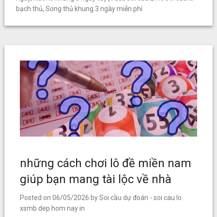
bạch thủ
,
Song thủ khung 3 ngày miễn phí
những cách chơi lô đề miền nam
giúp bạn mang tài lộc về nhà
Posted on
06/05/2026
by
Soi cầu dự đoán - soi cau lo
xsmb dep hom nay
in