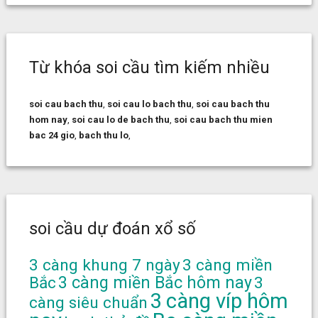
Từ khóa soi cầu tìm kiếm nhiều
soi cau bach thu
,
soi cau lo bach thu
,
soi cau bach thu
hom nay
,
soi cau lo de bach thu
,
soi cau bach thu mien
bac 24 gio
,
bach thu lo
,
soi cầu dự đoán xổ số
3 càng khung 7 ngày
3 càng miền
Bắc
3 càng miền Bắc hôm nay
3
3 càng víp hôm
càng siêu chuẩn