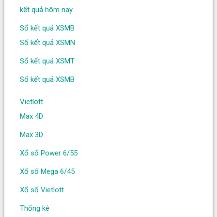
kết quả hôm nay
Sổ kết quả XSMB
Sổ kết quả XSMN
Sổ kết quả XSMT
Sổ kết quả XSMB
Vietlott
Max 4D
Max 3D
Xổ số Power 6/55
Xổ số Mega 6/45
Xổ số Vietlott
Thống kê