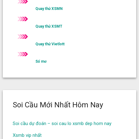
Quay thử XSMN
Quay thử XSMT
Quay thử Vietlott
Sổ mơ
Soi Cầu Mới Nhất Hôm Nay
Soi cầu dự đoán – soi cau lo xsmb dep hom nay
Xsmb vip nhất