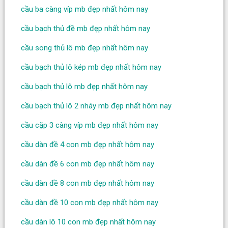
cầu ba càng víp mb đẹp nhất hôm nay
cầu bạch thủ đề mb đẹp nhất hôm nay
cầu song thủ lô mb đẹp nhất hôm nay
cầu bạch thủ lô kép mb đẹp nhất hôm nay
cầu bạch thủ lô mb đẹp nhất hôm nay
cầu bạch thủ lô 2 nháy mb đẹp nhất hôm nay
cầu cặp 3 càng víp mb đẹp nhất hôm nay
cầu dàn đề 4 con mb đẹp nhất hôm nay
cầu dàn đề 6 con mb đẹp nhất hôm nay
cầu dàn đề 8 con mb đẹp nhất hôm nay
cầu dàn đề 10 con mb đẹp nhất hôm nay
cầu dàn lô 10 con mb đẹp nhất hôm nay