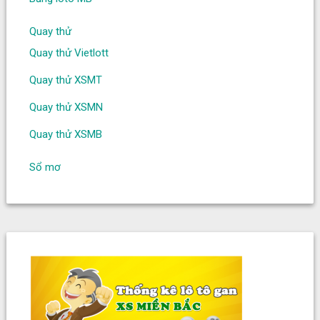
Quay thử
Quay thử Vietlott
Quay thử XSMT
Quay thử XSMN
Quay thử XSMB
Sổ mơ