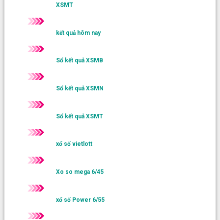
XSMT
kết quả hôm nay
Sổ kết quả XSMB
Sổ kết quả XSMN
Sổ kết quả XSMT
xổ số vietlott
Xo so mega 6/45
xổ số Power 6/55