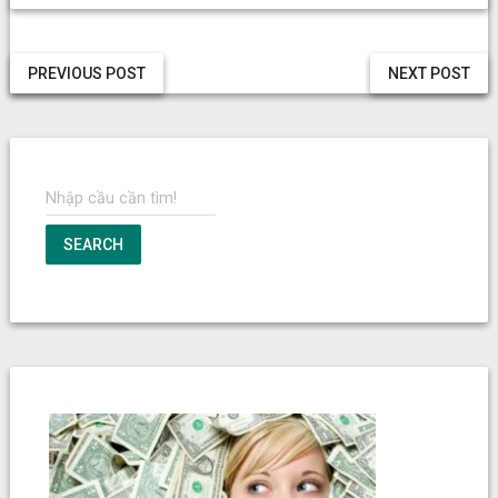
PREVIOUS POST
NEXT POST
SEARCH