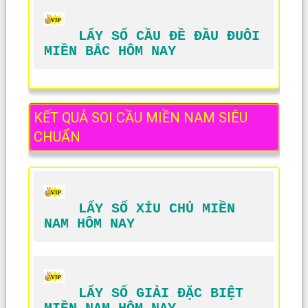
LẤY SỐ CẦU ĐỀ ĐẦU ĐUÔI 
MIỀN BẮC HÔM NAY
KẾT QUẢ SOI CẦU MIỀN NAM SIÊU
CHUẨN
LẤY SỐ XỈU CHỦ MIỀN 
NAM HÔM NAY
LẤY SỐ GIẢI ĐẶC BIỆT 