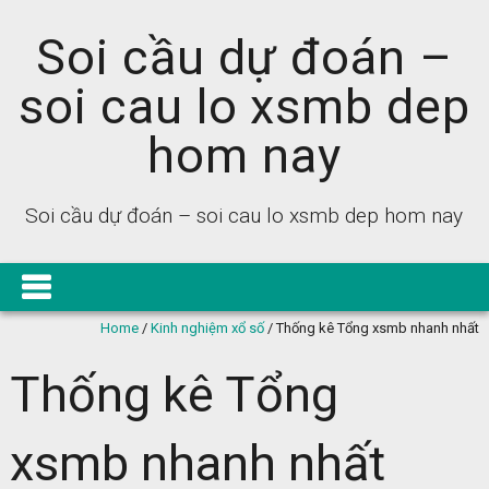
Soi cầu dự đoán –
soi cau lo xsmb dep
hom nay
Soi cầu dự đoán – soi cau lo xsmb dep hom nay
Home
/
Kinh nghiệm xổ số
/
Thống kê Tổng xsmb nhanh nhất
Thống kê Tổng
xsmb nhanh nhất