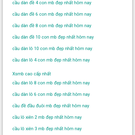
cầu dàn đề 4 con mb đẹp nhất hôm nay
cầu dàn đề 6 con mb đẹp nhất hôm nay
cầu dàn đề 8 con mb đẹp nhất hôm nay
cầu dàn đề 10 con mb đẹp nhất hôm nay
cầu dàn lô 10 con mb đẹp nhất hôm nay
cầu dàn lô 4 con mb đẹp nhất hôm nay
Xsmb cao cấp nhất
cầu dàn lô 8 con mb đẹp nhất hôm nay
cầu dàn lô 6 con mb đẹp nhất hôm nay
cầu đề đầu đuôi mb đẹp nhất hôm nay
cầu lô xiên 2 mb đẹp nhất hôm nay
cầu lô xiên 3 mb đẹp nhất hôm nay