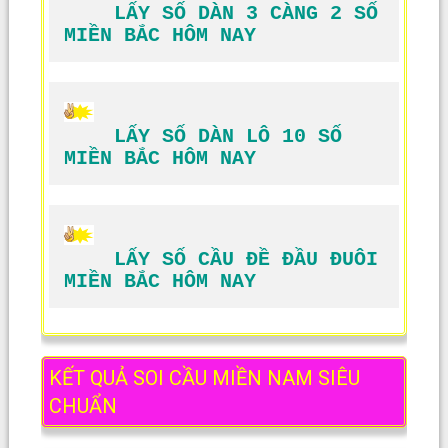
LẤY SỐ DÀN 3 CÀNG 2 SỐ 
MIỀN BẮC HÔM NAY
LẤY SỐ DÀN LÔ 10 SỐ 
MIỀN BẮC HÔM NAY
LẤY SỐ CẦU ĐỀ ĐẦU ĐUÔI 
MIỀN BẮC HÔM NAY
KẾT QUẢ SOI CẦU MIỀN NAM SIÊU
CHUẨN