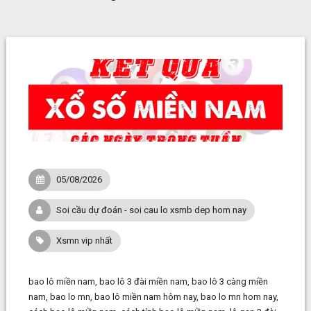
05/08/2026
Soi cầu dự đoán - soi cau lo xsmb dep hom nay
Xsmn vip nhất
bao lô miền nam, bao lô 3 đài miền nam, bao lô 3 càng miền
nam, bao lo mn, bao lô miền nam hôm nay, bao lo mn hom nay,