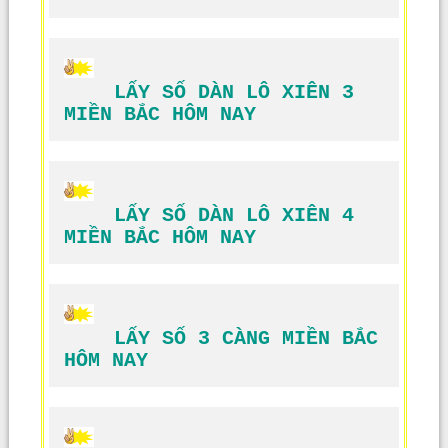
LẤY SỐ DÀN LÔ XIÊN 3 
MIỀN BẮC HÔM NAY
LẤY SỐ DÀN LÔ XIÊN 4 
MIỀN BẮC HÔM NAY
LẤY SỐ 3 CÀNG MIỀN BẮC 
HÔM NAY