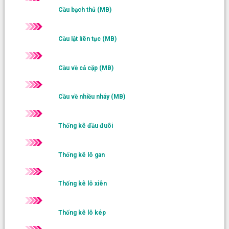
Cầu bạch thủ (MB)
Cầu lật liên tục (MB)
Cầu về cả cặp (MB)
Cầu về nhiều nháy (MB)
Thống kê đầu đuôi
Thống kê lô gan
Thống kê lô xiên
Thống kê lô kép