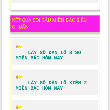
KẾT QUẢ SOI CẦU MIỀN BẮC SIÊU
CHUẨN
LẤY SỐ DÀN LÔ 8 SỐ 
MIỀN BẮC HÔM NAY
LẤY SỐ DÀN LÔ XIÊN 2 
MIỀN BẮC HÔM NAY