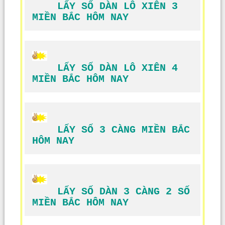
LẤY SỐ DÀN LÔ XIÊN 3 
MIỀN BẮC HÔM NAY
LẤY SỐ DÀN LÔ XIÊN 4 
MIỀN BẮC HÔM NAY
LẤY SỐ 3 CÀNG MIỀN BẮC 
HÔM NAY
LẤY SỐ DÀN 3 CÀNG 2 SỐ 
MIỀN BẮC HÔM NAY