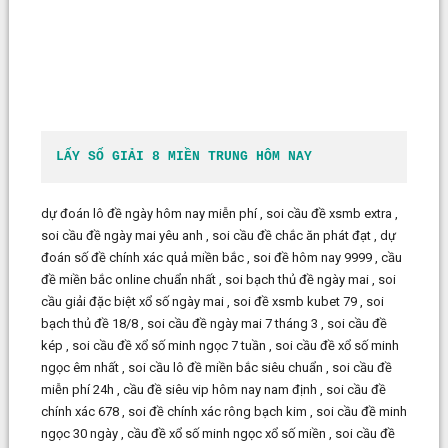
LẤY SỐ GIẢI 8 MIỀN TRUNG HÔM NAY
dự đoán lô đề ngày hôm nay miễn phí , soi cầu đề xsmb extra ,
soi cầu đề ngày mai yêu anh , soi cầu đề chắc ăn phát đạt , dự
đoán số đề chính xác quả miền bắc , soi đề hôm nay 9999 , cầu
đề miền bắc online chuẩn nhất , soi bạch thủ đề ngày mai , soi
cầu giải đặc biệt xổ số ngày mai , soi đề xsmb kubet 79 , soi
bạch thủ đề 18/8 , soi cầu đề ngày mai 7 tháng 3 , soi cầu đề
kép , soi cầu đề xổ số minh ngọc 7 tuần , soi cầu đề xổ số minh
ngọc êm nhất , soi cầu lô đề miền bắc siêu chuẩn , soi cầu đề
miễn phí 24h , cầu đề siêu vip hôm nay nam định , soi cầu đề
chính xác 678 , soi đề chính xác rông bạch kim , soi cầu đề minh
ngọc 30 ngày , cầu đề xổ số minh ngọc xổ số miền , soi cầu đề