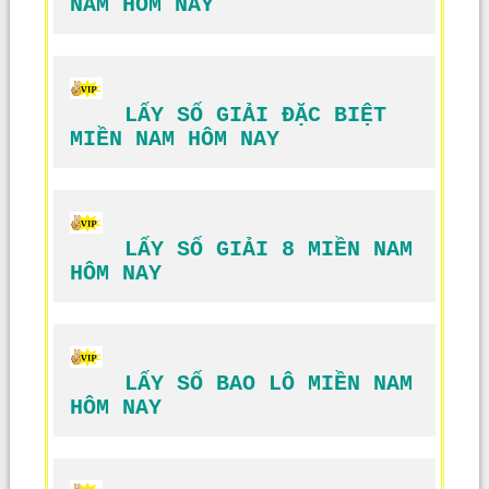
NAM HÔM NAY
LẤY SỐ GIẢI ĐẶC BIỆT 
MIỀN NAM HÔM NAY
LẤY SỐ GIẢI 8 MIỀN NAM 
HÔM NAY
LẤY SỐ BAO LÔ MIỀN NAM 
HÔM NAY