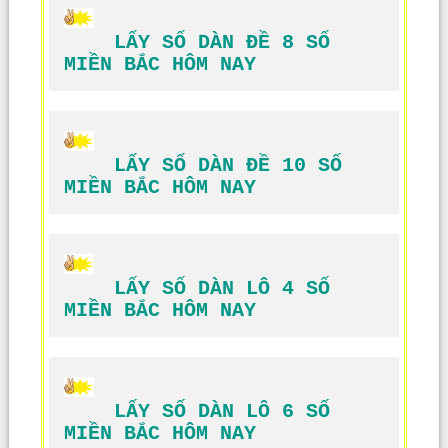
LẤY SỐ DÀN ĐỀ 8 SỐ 
MIỀN BẮC HÔM NAY
LẤY SỐ DÀN ĐỀ 10 SỐ 
MIỀN BẮC HÔM NAY
LẤY SỐ DÀN LÔ 4 SỐ 
MIỀN BẮC HÔM NAY
LẤY SỐ DÀN LÔ 6 SỐ 
MIỀN BẮC HÔM NAY