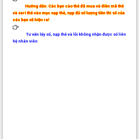
Hướng dẫn: Các bạn cào thẻ đã mua và điền mã thẻ
và seri thẻ vào mục nạp thẻ, nạp đủ số lượng tiền thì số của
các bạn sẽ hiện ra!
Tư vấn lấy số, nạp thẻ và lỗi không nhận được số liên
hệ nhân viên