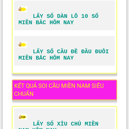
LẤY SỐ DÀN LÔ 10 SỐ 
MIỀN BẮC HÔM NAY
LẤY SỐ CẦU ĐỀ ĐẦU ĐUÔI 
MIỀN BẮC HÔM NAY
KẾT QUẢ SOI CẦU MIỀN NAM SIÊU
CHUẨN
LẤY SỐ XỈU CHỦ MIỀN 