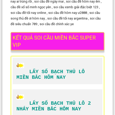
nay ai trúng rồi , soi cầu đề ngày mai , soi cầu đề hôm nay êm ,
cầu đề xổ số minh ngọc yên , soi cầu xsmb giải đặc biệt 123 ,
soi cầu đề tối nay online , soi cầu đề hôm nay ư2888 , soi cầu
song thủ đề ơi hôm nay , soi cầu đề tối nay argentina , soi cầu
đề siêu chuẩn 789 , soi cầu đề chính xác ye
KẾT QUẢ SOI CẦU MIỀN BẮC SUPER
VIP
LẤY SỐ BẠCH THỦ LÔ 
MIỀN BẮC HÔM NAY
LẤY SỐ BẠCH THỦ LÔ 2 
NHÁY MIỀN BẮC HÔM NAY