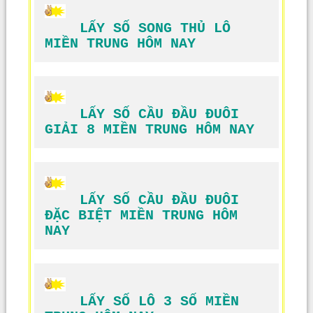
LẤY SỐ SONG THỦ LÔ 
MIỀN TRUNG HÔM NAY
LẤY SỐ CẦU ĐẦU ĐUÔI 
GIẢI 8 MIỀN TRUNG HÔM NAY
LẤY SỐ CẦU ĐẦU ĐUÔI 
ĐẶC BIỆT MIỀN TRUNG HÔM 
NAY
LẤY SỐ LÔ 3 SỐ MIỀN 