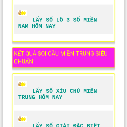
LẤY SỐ LÔ 3 SỐ MIỀN 
NAM HÔM NAY
KẾT QUẢ SOI CẦU MIỀN TRUNG SIÊU
CHUẨN
LẤY SỐ XỈU CHỦ MIỀN 
TRUNG HÔM NAY
LẤY SỐ GIẢI ĐẶC BIỆT 