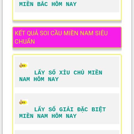
MIỀN BẮC HÔM NAY
KẾT QUẢ SOI CẦU MIỀN NAM SIÊU
CHUẨN
LẤY SỐ XỈU CHỦ MIỀN 
NAM HÔM NAY
LẤY SỐ GIẢI ĐẶC BIỆT 
MIỀN NAM HÔM NAY