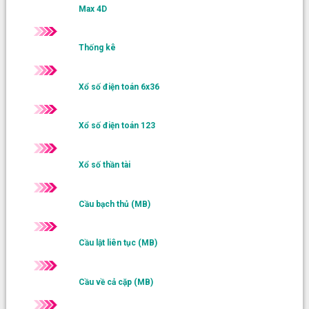
Max 4D
Thống kê
Xổ số điện toán 6x36
Xổ số điện toán 123
Xổ số thần tài
Cầu bạch thủ (MB)
Cầu lật liên tục (MB)
Cầu về cả cặp (MB)