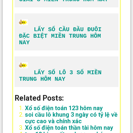
LẤY SỐ CẦU ĐẦU ĐUÔI 
ĐẶC BIỆT MIỀN TRUNG HÔM 
NAY
LẤY SỐ LÔ 3 SỐ MIỀN 
TRUNG HÔM NAY
Related Posts:
Xổ số điện toán 123 hôm nay
soi cầu lô khung 3 ngày có tỷ lệ về
cực cao và chính xác
Xổ số điện toán thần tài hôm nay