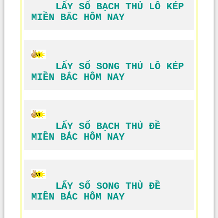
LẤY SỐ BẠCH THỦ LÔ KÉP 
MIỀN BẮC HÔM NAY
LẤY SỐ SONG THỦ LÔ KÉP 
MIỀN BẮC HÔM NAY
LẤY SỐ BẠCH THỦ ĐỀ 
MIỀN BẮC HÔM NAY
LẤY SỐ SONG THỦ ĐỀ 
MIỀN BẮC HÔM NAY