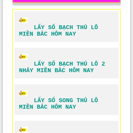
LẤY SỐ BẠCH THỦ LÔ 
MIỀN BẮC HÔM NAY
LẤY SỐ BẠCH THỦ LÔ 2 
NHÁY MIỀN BẮC HÔM NAY
LẤY SỐ SONG THỦ LÔ 
MIỀN BẮC HÔM NAY