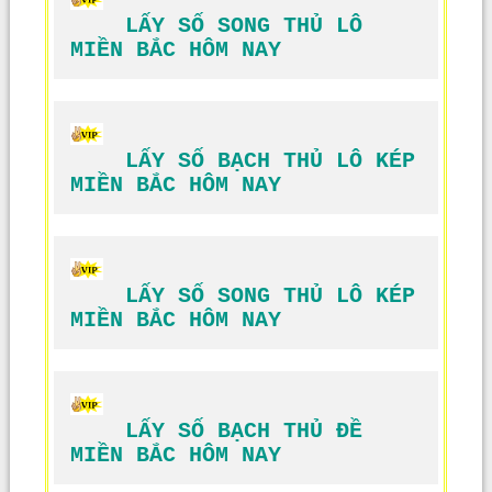
LẤY SỐ SONG THỦ LÔ 
MIỀN BẮC HÔM NAY
LẤY SỐ BẠCH THỦ LÔ KÉP 
MIỀN BẮC HÔM NAY
LẤY SỐ SONG THỦ LÔ KÉP 
MIỀN BẮC HÔM NAY
LẤY SỐ BẠCH THỦ ĐỀ 
MIỀN BẮC HÔM NAY