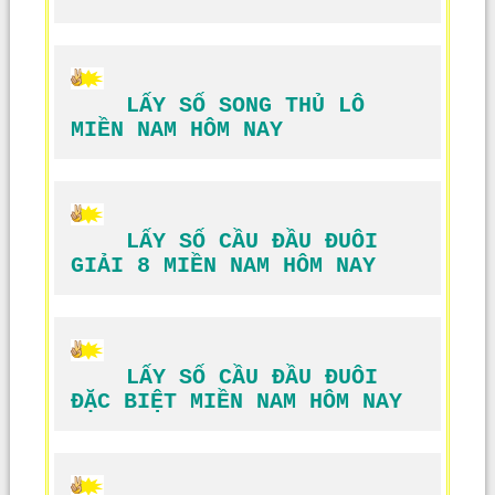
LẤY SỐ SONG THỦ LÔ 
MIỀN NAM HÔM NAY
LẤY SỐ CẦU ĐẦU ĐUÔI 
GIẢI 8 MIỀN NAM HÔM NAY
LẤY SỐ CẦU ĐẦU ĐUÔI 
ĐẶC BIỆT MIỀN NAM HÔM NAY