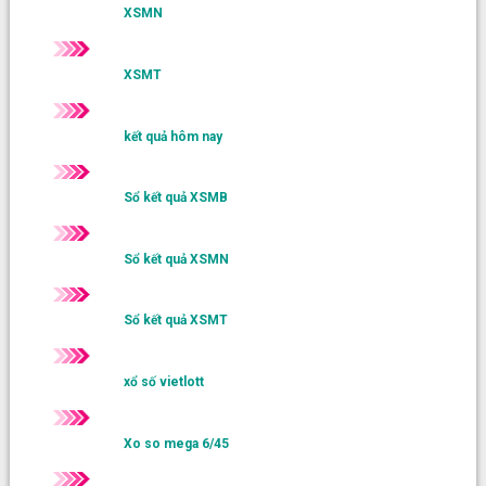
XSMN
XSMT
kết quả hôm nay
Sổ kết quả XSMB
Sổ kết quả XSMN
Sổ kết quả XSMT
xổ số vietlott
Xo so mega 6/45