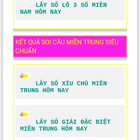
LẤY SỐ LÔ 3 SỐ MIỀN 
NAM HÔM NAY
KẾT QUẢ SOI CẦU MIỀN TRUNG SIÊU
CHUẨN
LẤY SỐ XỈU CHỦ MIỀN 
TRUNG HÔM NAY
LẤY SỐ GIẢI ĐẶC BIỆT 
MIỀN TRUNG HÔM NAY