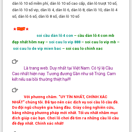
dàn lô 10 số miền phí, dàn lô 10 số cao cấp, dàn lô trượt 10 số,
dàn lô 10 số vip, dàn lô 4, dàn lô 6, dàn lô 8, dàn lô 10, dàn lô 4
số, dàn lô 6 số, dàn lô 8 số, dàn lô 10 số
soi cầu dàn lô 4 con
– cầu dàn lô 4 con mb
đẹp nhất hôm nay –
soi cau lo vip 888
– soi cau lo vip mb –
soi cau lo de vip mien bac
– soi cau lo chinh xac
Là trang web. Duy nhất tại Việt Nam. Có tỷ lệ Cầu
Cao nhất hiện nay. Tương đương Gần như sẽ Trúng. Cam
kết nếu sai bồi thường thiệt hại!!!
Với phương châm. “UY TÍN NHẤT, CHÍNH XÁC
NHẤT” chúng tôi. Đã tạo nên các dịch vụ soi cầu lô cầu đề.
Do đội ngũ chuyên gia hàng đầu. Giày công nghiên cứu,
bằng những phương pháp mới nhất. Tối ưu nhất nhằm mục
đích giúp các bạn. Chơi lô chơi đề tìm ra những cầu lô cầu
đề đẹp nhất. Chính xác nhất!