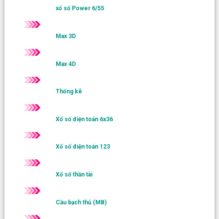
xổ số Power 6/55
Max 3D
Max 4D
Thống kê
Xổ số điện toán 6x36
Xổ số điện toán 123
Xổ số thần tài
Cầu bạch thủ (MB)