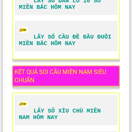
LẤY SỐ DÀN LÔ 10 SỐ 
MIỀN BẮC HÔM NAY
LẤY SỐ CẦU ĐỀ ĐẦU ĐUÔI 
MIỀN BẮC HÔM NAY
KẾT QUẢ SOI CẦU MIỀN NAM SIÊU
CHUẨN
LẤY SỐ XỈU CHỦ MIỀN 
NAM HÔM NAY