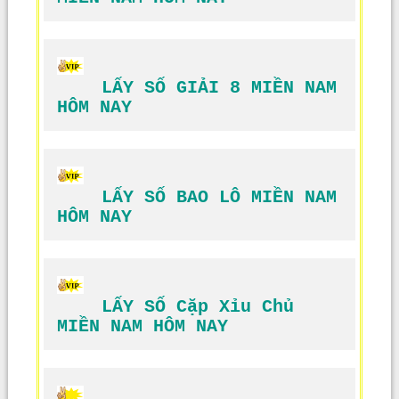
LẤY SỐ GIẢI 8 MIỀN NAM 
HÔM NAY
LẤY SỐ BAO LÔ MIỀN NAM 
HÔM NAY
LẤY SỐ Cặp Xỉu Chủ 
MIỀN NAM HÔM NAY