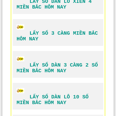
LẤY SỐ DÀN LÔ XIÊN 4 
MIỀN BẮC HÔM NAY
LẤY SỐ 3 CÀNG MIỀN BẮC 
HÔM NAY
LẤY SỐ DÀN 3 CÀNG 2 SỐ 
MIỀN BẮC HÔM NAY
LẤY SỐ DÀN LÔ 10 SỐ 
MIỀN BẮC HÔM NAY