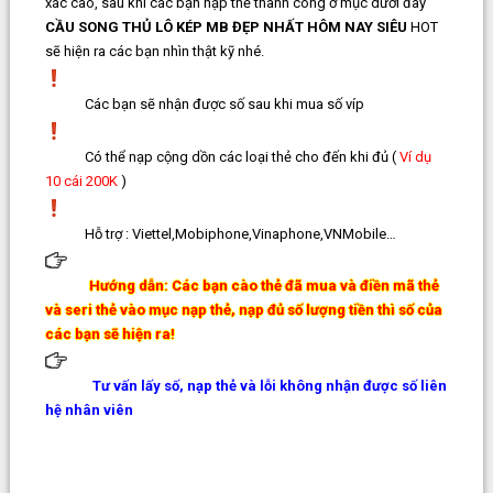
xác cao, sau khi các bạn nạp thẻ thành công ở mục dưới đây
CẦU SONG THỦ LÔ KÉP MB ĐẸP NHẤT HÔM NAY
SIÊU
HOT
sẽ hiện ra các bạn nhìn thật kỹ nhé.
Các bạn sẽ nhận được số sau khi mua số víp
Có thể nạp cộng dồn các loại thẻ cho đến khi đủ (
Ví dụ
10 cái 200K
)
Hỗ trợ : Viettel,Mobiphone,Vinaphone,VNMobile…
Hướng dẫn: Các bạn cào thẻ đã mua và điền mã thẻ
và seri thẻ vào mục nạp thẻ, nạp đủ số lượng tiền thì số của
các bạn sẽ hiện ra!
Tư vấn lấy số, nạp thẻ và lỗi không nhận được số liên
hệ nhân viên