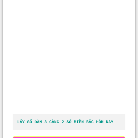
LẤY SỐ DÀN 3 CÀNG 2 SỐ MIỀN BẮC HÔM NAY