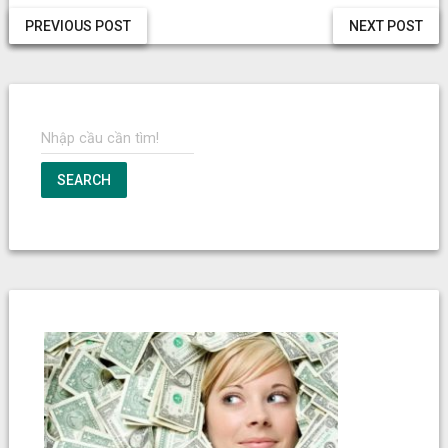
PREVIOUS POST
NEXT POST
SEARCH