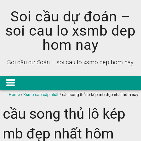
Soi cầu dự đoán –
soi cau lo xsmb dep
hom nay
Soi cầu dự đoán – soi cau lo xsmb dep hom nay
Home
/
Xsmb cao cấp nhất
/
cầu song thủ lô kép mb đẹp nhất hôm nay
cầu song thủ lô kép
mb đẹp nhất hôm