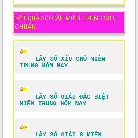
KẾT QUẢ SOI CẦU MIỀN TRUNG SIÊU
CHUẨN
LẤY SỐ XỈU CHỦ MIỀN 
TRUNG HÔM NAY
LẤY SỐ GIẢI ĐẶC BIỆT 
MIỀN TRUNG HÔM NAY
LẤY SỐ GIẢI 8 MIỀN 