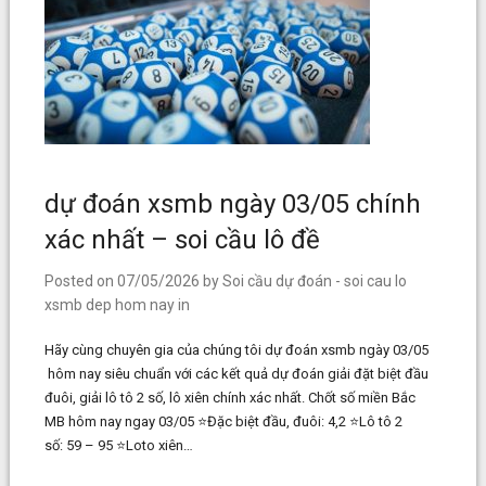
dự đoán xsmb ngày 03/05 chính
xác nhất – soi cầu lô đề
Posted on
07/05/2026
by
Soi cầu dự đoán - soi cau lo
xsmb dep hom nay
in
Hãy cùng chuyên gia của chúng tôi dự đoán xsmb ngày 03/05
hôm nay siêu chuẩn với các kết quả dự đoán giải đặt biệt đầu
đuôi, giải lô tô 2 số, lô xiên chính xác nhất. Chốt số miền Bắc
MB hôm nay ngay 03/05 ⭐️Đặc biệt đầu, đuôi: 4,2 ⭐️Lô tô 2
số: 59 – 95 ⭐️Loto xiên…