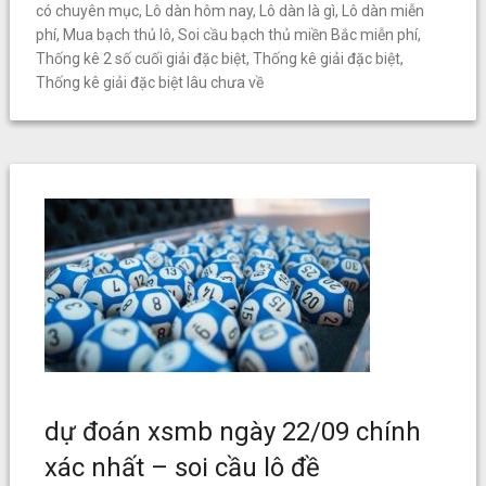
có chuyên mục
,
Lô dàn hôm nay
,
Lô dàn là gì
,
Lô dàn miễn
phí
,
Mua bạch thủ lô
,
Soi cầu bạch thủ miền Bắc miễn phí
,
Thống kê 2 số cuối giải đặc biệt
,
Thống kê giải đặc biệt
,
Thống kê giải đặc biệt lâu chưa về
dự đoán xsmb ngày 22/09 chính
xác nhất – soi cầu lô đề