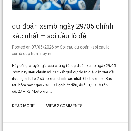
dự đoán xsmb ngày 29/05 chính
xác nhất – soi cầu lô đề
Posted on
07/05/2026
by
Soi cầu dự đoán - soi cau lo
xsmb dep hom nay
in
Hãy cùng chuyên gia của chúng tôi dự đoán xsmb ngày 29/05
hôm nay siêu chuẩn với các kết quả dự đoán giải đặt biệt đầu
đuôi, giải lô tô 2 số, lô xiên chính xác nhất. Chốt số miền Bắc
MB hôm nay ngay 29/05 ⭐️Đặc biệt đầu, đuôi: 1,9 ⭐️Lô tô 2
số: 27 – 72 ⭐️Loto xiên…
READ MORE
VIEW 2 COMMENTS