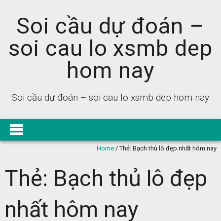
Soi cầu dự đoán –
soi cau lo xsmb dep
hom nay
Soi cầu dự đoán – soi cau lo xsmb dep hom nay
Home
/
Thẻ:
Bạch thủ lô đẹp nhất hôm nay
Thẻ:
Bạch thủ lô đẹp
nhất hôm nay