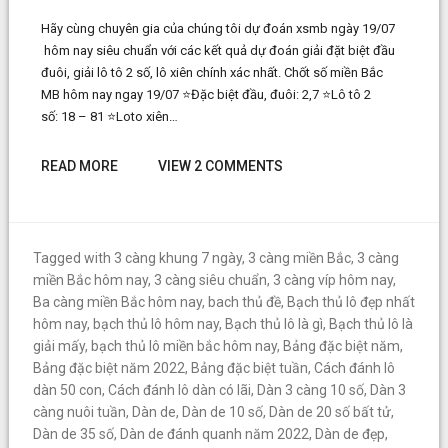
Hãy cùng chuyên gia của chúng tôi dự đoán xsmb ngày 19/07
hôm nay siêu chuẩn với các kết quả dự đoán giải đặt biệt đầu
đuôi, giải lô tô 2 số, lô xiên chính xác nhất. Chốt số miền Bắc
MB hôm nay ngay 19/07 ⭐️Đặc biệt đầu, đuôi: 2,7 ⭐️Lô tô 2
số: 18 – 81 ⭐️Loto xiên…
READ MORE
VIEW 2 COMMENTS
Tagged with
3 càng khung 7 ngày
,
3 càng miền Bắc
,
3 càng
miền Bắc hôm nay
,
3 càng siêu chuẩn
,
3 càng víp hôm nay
,
Ba càng miền Bắc hôm nay
,
bach thủ đề
,
Bạch thủ lô đẹp nhất
hôm nay
,
bạch thủ lô hôm nay
,
Bạch thủ lô là gì
,
Bạch thủ lô là
giải mấy
,
bạch thủ lô miền bắc hôm nay
,
Bảng đặc biệt năm
,
Bảng đặc biệt năm 2022
,
Bảng đặc biệt tuần
,
Cách đánh lô
dàn 50 con
,
Cách đánh lô dàn có lãi
,
Dàn 3 càng 10 số
,
Dàn 3
càng nuôi tuần
,
Dàn de
,
Dàn de 10 số
,
Dàn de 20 số bất tử
,
Dàn de 35 số
,
Dàn de đánh quanh năm 2022
,
Dàn de đẹp
,