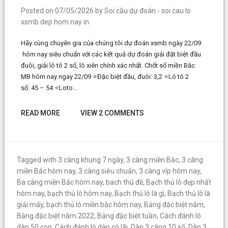
Posted on
07/05/2026
by
Soi cầu dự đoán - soi cau lo
xsmb dep hom nay
in
Hãy cùng chuyên gia của chúng tôi dự đoán xsmb ngày 22/09
hôm nay siêu chuẩn với các kết quả dự đoán giải đặt biệt đầu
đuôi, giải lô tô 2 số, lô xiên chính xác nhất. Chốt số miền Bắc
MB hôm nay ngay 22/09 ⭐️Đặc biệt đầu, đuôi: 3,2 ⭐️Lô tô 2
số: 45 – 54 ⭐️Loto…
READ MORE
VIEW 2 COMMENTS
Tagged with
3 càng khung 7 ngày
,
3 càng miền Bắc
,
3 càng
miền Bắc hôm nay
,
3 càng siêu chuẩn
,
3 càng víp hôm nay
,
Ba càng miền Bắc hôm nay
,
bach thủ đề
,
Bạch thủ lô đẹp nhất
hôm nay
,
bạch thủ lô hôm nay
,
Bạch thủ lô là gì
,
Bạch thủ lô là
giải mấy
,
bạch thủ lô miền bắc hôm nay
,
Bảng đặc biệt năm
,
Bảng đặc biệt năm 2022
,
Bảng đặc biệt tuần
,
Cách đánh lô
dàn 50 con
,
Cách đánh lô dàn có lãi
,
Dàn 3 càng 10 số
,
Dàn 3