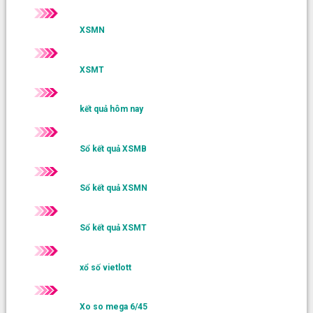
XSMN
XSMT
kết quả hôm nay
Sổ kết quả XSMB
Sổ kết quả XSMN
Sổ kết quả XSMT
xổ số vietlott
Xo so mega 6/45