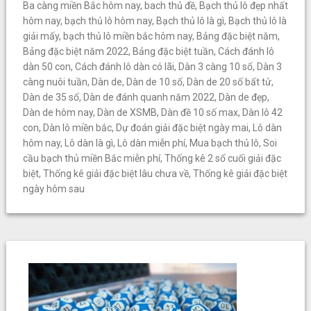
Ba càng miền Bắc hôm nay
,
bach thủ đề
,
Bạch thủ lô đẹp nhất
hôm nay
,
bạch thủ lô hôm nay
,
Bạch thủ lô là gì
,
Bạch thủ lô là
giải mấy
,
bạch thủ lô miền bắc hôm nay
,
Bảng đặc biệt năm
,
Bảng đặc biệt năm 2022
,
Bảng đặc biệt tuần
,
Cách đánh lô
dàn 50 con
,
Cách đánh lô dàn có lãi
,
Dàn 3 càng 10 số
,
Dàn 3
càng nuôi tuần
,
Dàn de
,
Dàn de 10 số
,
Dàn de 20 số bất tử
,
Dàn de 35 số
,
Dàn de đánh quanh năm 2022
,
Dàn de đẹp
,
Dàn de hôm nay
,
Dàn de XSMB
,
Dàn đề 10 số max
,
Dàn lô 42
con
,
Dàn lô miền bắc
,
Dự đoán giải đặc biệt ngày mai
,
Lô dàn
hôm nay
,
Lô dàn là gì
,
Lô dàn miễn phí
,
Mua bạch thủ lô
,
Soi
cầu bạch thủ miền Bắc miễn phí
,
Thống kê 2 số cuối giải đặc
biệt
,
Thống kê giải đặc biệt lâu chưa về
,
Thống kê giải đặc biệt
ngày hôm sau