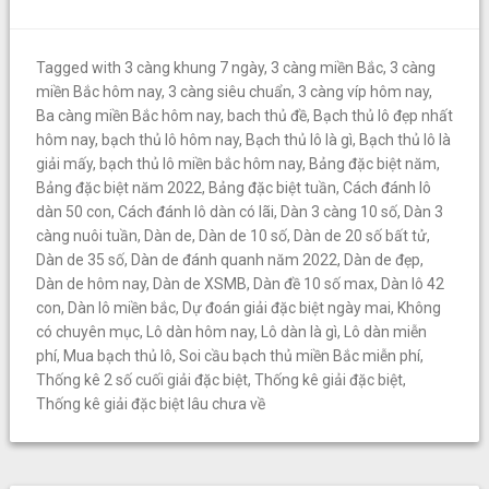
Tagged with
3 càng khung 7 ngày
,
3 càng miền Bắc
,
3 càng
miền Bắc hôm nay
,
3 càng siêu chuẩn
,
3 càng víp hôm nay
,
Ba càng miền Bắc hôm nay
,
bach thủ đề
,
Bạch thủ lô đẹp nhất
hôm nay
,
bạch thủ lô hôm nay
,
Bạch thủ lô là gì
,
Bạch thủ lô là
giải mấy
,
bạch thủ lô miền bắc hôm nay
,
Bảng đặc biệt năm
,
Bảng đặc biệt năm 2022
,
Bảng đặc biệt tuần
,
Cách đánh lô
dàn 50 con
,
Cách đánh lô dàn có lãi
,
Dàn 3 càng 10 số
,
Dàn 3
càng nuôi tuần
,
Dàn de
,
Dàn de 10 số
,
Dàn de 20 số bất tử
,
Dàn de 35 số
,
Dàn de đánh quanh năm 2022
,
Dàn de đẹp
,
Dàn de hôm nay
,
Dàn de XSMB
,
Dàn đề 10 số max
,
Dàn lô 42
con
,
Dàn lô miền bắc
,
Dự đoán giải đặc biệt ngày mai
,
Không
có chuyên mục
,
Lô dàn hôm nay
,
Lô dàn là gì
,
Lô dàn miễn
phí
,
Mua bạch thủ lô
,
Soi cầu bạch thủ miền Bắc miễn phí
,
Thống kê 2 số cuối giải đặc biệt
,
Thống kê giải đặc biệt
,
Thống kê giải đặc biệt lâu chưa về