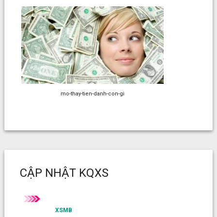
mo-thay-tien-danh-con-gi
CẬP NHẬT KQXS
XSMB