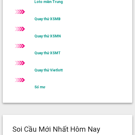
Loto miền Trung
Quay thử XSMB
Quay thử XSMN
Quay thử XSMT
Quay thử Vietlott
Sổ mơ
Soi Cầu Mới Nhất Hôm Nay