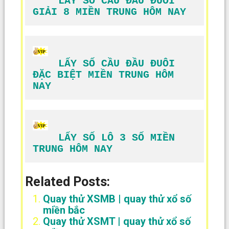
LẤY SỐ CẦU ĐẦU ĐUÔI 
GIẢI 8 MIỀN TRUNG HÔM NAY
LẤY SỐ CẦU ĐẦU ĐUÔI 
ĐẶC BIỆT MIỀN TRUNG HÔM 
NAY
LẤY SỐ LÔ 3 SỐ MIỀN 
TRUNG HÔM NAY
Related Posts:
Quay thử XSMB | quay thử xổ số
miền bắc
Quay thử XSMT | quay thử xổ số