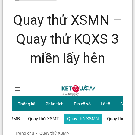
Quay thử XSMN –
Quay thử KQXS 3
miền lấy hên