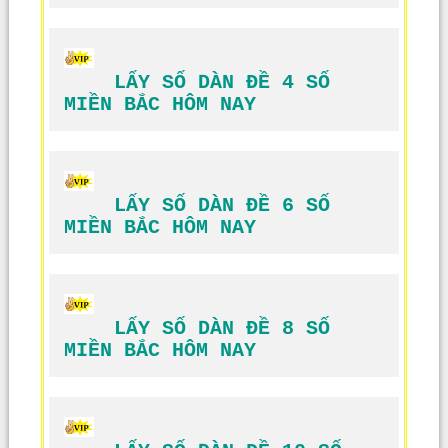
LẤY SỐ DÀN ĐỀ 4 SỐ 
MIỀN BẮC HÔM NAY
LẤY SỐ DÀN ĐỀ 6 SỐ 
MIỀN BẮC HÔM NAY
LẤY SỐ DÀN ĐỀ 8 SỐ 
MIỀN BẮC HÔM NAY