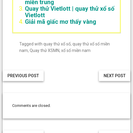
miền trung
Quay thử Vietlott | quay thử xổ số
Vietlott
Giải mã giấc mơ thấy vàng
Tagged with
quay thử xổ số
,
quay thử xổ số miền
nam
,
Quay thử XSMN
,
xổ số miền nam
PREVIOUS POST
NEXT POST
Comments are closed.