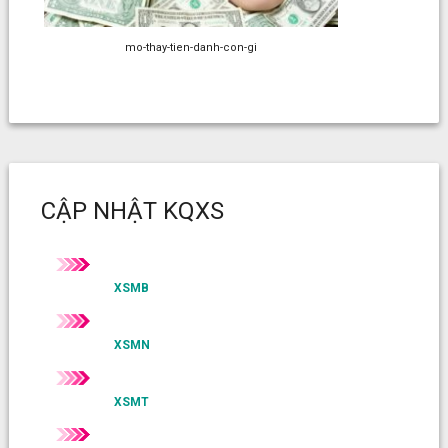
mo-thay-tien-danh-con-gi
CẬP NHẬT KQXS
XSMB
XSMN
XSMT