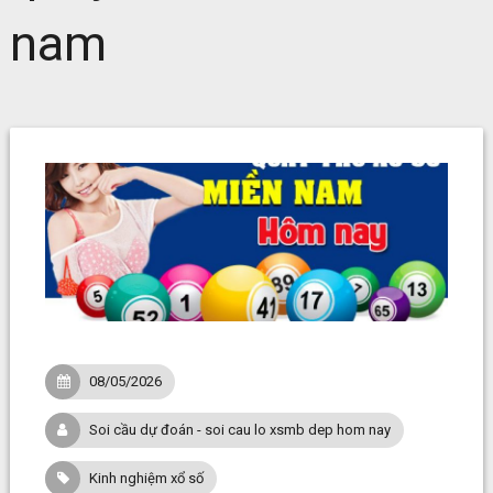
nam
08/05/2026
Soi cầu dự đoán - soi cau lo xsmb dep hom nay
Kinh nghiệm xổ số