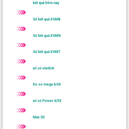
kết quả hôm nay
Sổ kết quả XSMB
Sổ kết quả XSMN
Sổ kết quả XSMT
xổ số vietlott
Xo so mega 6/45
xổ số Power 6/55
Max 3D