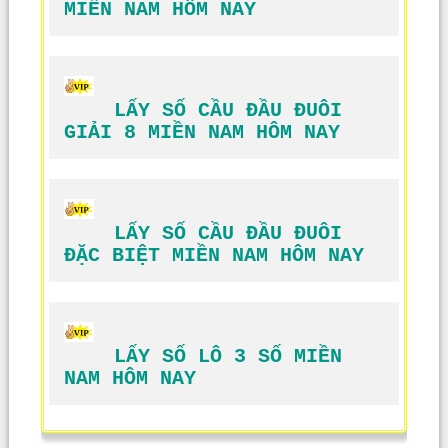
MIỀN NAM HÔM NAY
LẤY SỐ CẦU ĐẦU ĐUÔI 
GIẢI 8 MIỀN NAM HÔM NAY
LẤY SỐ CẦU ĐẦU ĐUÔI 
ĐẶC BIỆT MIỀN NAM HÔM NAY
LẤY SỐ LÔ 3 SỐ MIỀN 
NAM HÔM NAY