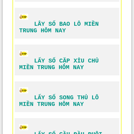
LÂY SỐ BAO LÔ MIỀN 
TRUNG HÔM NAY
LẤY SỐ CẶP XỈU CHỦ 
MIỀN TRUNG HÔM NAY
LẤY SỐ SONG THỦ LÔ 
MIỀN TRUNG HÔM NAY