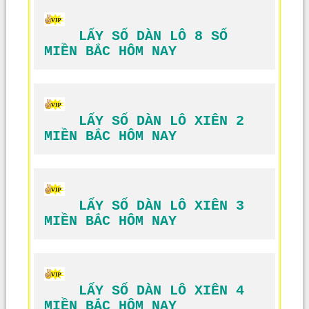
LẤY SỐ DÀN LÔ 8 SỐ 
MIỀN BẮC HÔM NAY
LẤY SỐ DÀN LÔ XIÊN 2 
MIỀN BẮC HÔM NAY
LẤY SỐ DÀN LÔ XIÊN 3 
MIỀN BẮC HÔM NAY
LẤY SỐ DÀN LÔ XIÊN 4 
MIỀN BẮC HÔM NAY