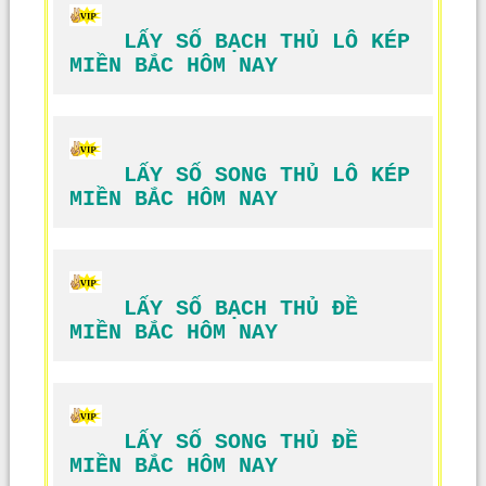
LẤY SỐ BẠCH THỦ LÔ KÉP 
MIỀN BẮC HÔM NAY
LẤY SỐ SONG THỦ LÔ KÉP 
MIỀN BẮC HÔM NAY
LẤY SỐ BẠCH THỦ ĐỀ 
MIỀN BẮC HÔM NAY
LẤY SỐ SONG THỦ ĐỀ 
MIỀN BẮC HÔM NAY