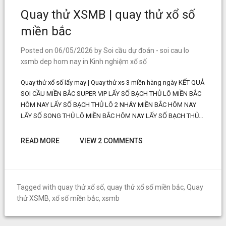
Quay thử XSMB | quay thử xổ số
miền bắc
Posted on
06/05/2026
by
Soi cầu dự đoán - soi cau lo
xsmb dep hom nay
in
Kinh nghiệm xổ số
Quay thử xổ số lấy may | Quay thử xs 3 miền hàng ngày KẾT QUẢ
SOI CẦU MIỀN BẮC SUPER VIP LẤY SỐ BẠCH THỦ LÔ MIỀN BẮC
HÔM NAY LẤY SỐ BẠCH THỦ LÔ 2 NHÁY MIỀN BẮC HÔM NAY
LẤY SỐ SONG THỦ LÔ MIỀN BẮC HÔM NAY LẤY SỐ BẠCH THỦ…
READ MORE
VIEW 2 COMMENTS
Tagged with
quay thử xổ số
,
quay thử xổ số miền bắc
,
Quay
thử XSMB
,
xổ số miền bắc
,
xsmb