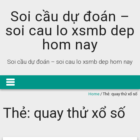
Soi cầu dự đoán –
soi cau lo xsmb dep
hom nay
Soi cầu dự đoán – soi cau lo xsmb dep hom nay
Home
/
Thẻ:
quay thử xổ số
Thẻ:
quay thử xổ số