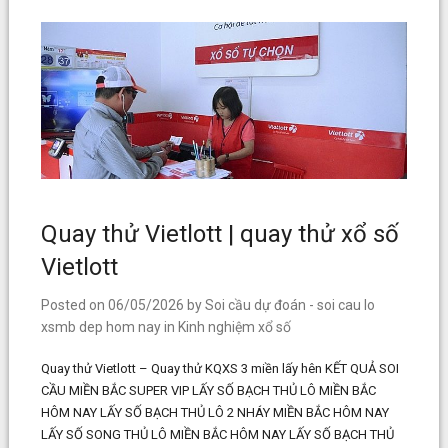
Quay thử Vietlott | quay thử xổ số
Vietlott
Posted on
06/05/2026
by
Soi cầu dự đoán - soi cau lo
xsmb dep hom nay
in
Kinh nghiệm xổ số
Quay thử Vietlott – Quay thử KQXS 3 miền lấy hên KẾT QUẢ SOI
CẦU MIỀN BẮC SUPER VIP LẤY SỐ BẠCH THỦ LÔ MIỀN BẮC
HÔM NAY LẤY SỐ BẠCH THỦ LÔ 2 NHÁY MIỀN BẮC HÔM NAY
LẤY SỐ SONG THỦ LÔ MIỀN BẮC HÔM NAY LẤY SỐ BẠCH THỦ