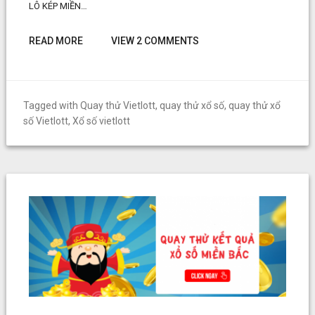
LÔ KÉP MIỀN…
READ MORE
VIEW 2 COMMENTS
Tagged with
Quay thử Vietlott
,
quay thử xổ số
,
quay thử xổ
số Vietlott
,
Xổ số vietlott