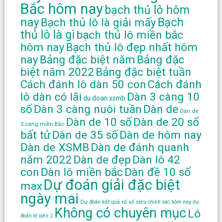
Bắc hôm nay
bạch thủ lô hôm
nay
Bạch thủ lô là giải mấy
Bạch
thủ lô là gì
bạch thủ lô miền bắc
hôm nay
Bạch thủ lô đẹp nhất hôm
nay
Bảng đặc biệt năm
Bảng đặc
biệt năm 2022
Bảng đặc biệt tuần
Cách đánh lô dàn 50 con
Cách đánh
lô dàn có lãi
Dàn 3 càng 10
du doan xsmb
số
Dàn 3 càng nuôi tuần
Dàn de
Dàn de
Dàn de 10 số
Dàn de 20 số
3 càng miền Bắc
bất tử
Dàn de 35 số
Dàn de hôm nay
Dàn de XSMB
Dàn de đánh quanh
năm 2022
Dàn de đẹp
Dàn lô 42
con
Dàn lô miền bắc
Dàn đề 10 số
Dự đoán giải đặc biệt
max
ngày mai
Dự đoán kết quả xổ số siêu chính xác hôm nay
dự
Không có chuyên mục
Lô
đoán lô xiên 2