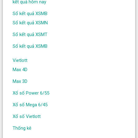
kết quả hôm nay
Sổ kết quả XSMB
Sổ kết quả XSMN
Sổ kết quả XSMT
Sổ kết quả XSMB
Vietlott
Max 4D
Max 3D
Xổ số Power 6/55
Xổ số Mega 6/45
Xổ số Vietlott
Thống kê