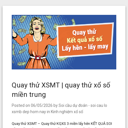
Quay thử XSMT | quay thử xổ số
miền trung
Posted on
06/05/2026
by
Soi cầu dự đoán - soi cau lo
xsmb dep hom nay
in
Kinh nghiệm xổ số
Quay thử XSMT – Quay thử KQXS 3 miền lấy hên KẾT QUẢ SOI