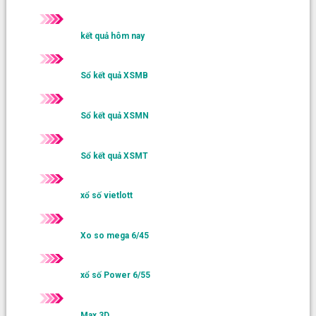
kết quả hôm nay
Sổ kết quả XSMB
Sổ kết quả XSMN
Sổ kết quả XSMT
xổ số vietlott
Xo so mega 6/45
xổ số Power 6/55
Max 3D