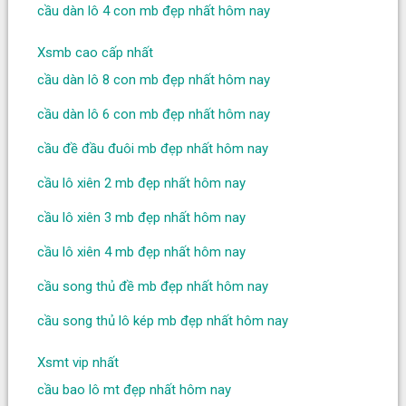
cầu dàn lô 4 con mb đẹp nhất hôm nay
Xsmb cao cấp nhất
cầu dàn lô 8 con mb đẹp nhất hôm nay
cầu dàn lô 6 con mb đẹp nhất hôm nay
cầu đề đầu đuôi mb đẹp nhất hôm nay
cầu lô xiên 2 mb đẹp nhất hôm nay
cầu lô xiên 3 mb đẹp nhất hôm nay
cầu lô xiên 4 mb đẹp nhất hôm nay
cầu song thủ đề mb đẹp nhất hôm nay
cầu song thủ lô kép mb đẹp nhất hôm nay
Xsmt vip nhất
cầu bao lô mt đẹp nhất hôm nay