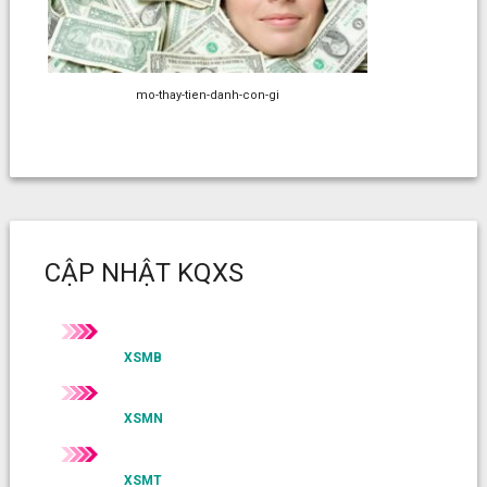
mo-thay-tien-danh-con-gi
CẬP NHẬT KQXS
XSMB
XSMN
XSMT