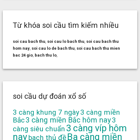
Từ khóa soi cầu tìm kiếm nhiều
soi cau bach thu
,
soi cau lo bach thu
,
soi cau bach thu
hom nay
,
soi cau lo de bach thu
,
soi cau bach thu mien
bac 24 gio
,
bach thu lo
,
soi cầu dự đoán xổ số
3 càng khung 7 ngày
3 càng miền
Bắc
3 càng miền Bắc hôm nay
3
3 càng víp hôm
càng siêu chuẩn
nay
Ba càng miền
bach thủ đề