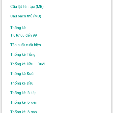
Cầu lật liên tục (MB)
Cầu bạch thủ (MB)
Thống kê
TK từ 00 đến 99
Tần suất xuất hiện
Thống kê Tổng
Thống kê Đầu – Đuôi
Thống kê Đuôi
Thống kê Đầu
Thống kê lô kép
Thống kê lô xiên
Thống kê lô gan