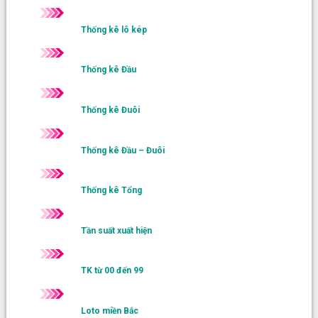
Thống kê lô kép
Thống kê Đầu
Thống kê Đuôi
Thống kê Đầu – Đuôi
Thống kê Tổng
Tần suất xuất hiện
TK từ 00 đến 99
Loto miền Bắc