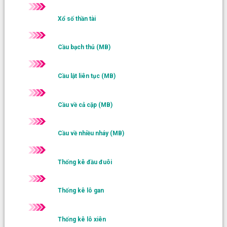
Xổ số thần tài
Cầu bạch thủ (MB)
Cầu lật liên tục (MB)
Cầu về cả cặp (MB)
Cầu về nhiều nháy (MB)
Thống kê đầu đuôi
Thống kê lô gan
Thống kê lô xiên