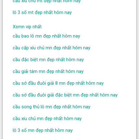
cầu xíu chủ mt đẹp nhất hôm nay
lô 3 số mt đẹp nhất hôm nay
Xsmn vip nhất
cầu bao lô mn đẹp nhất hôm nay
cầu cặp xíu chủ mn đẹp nhất hôm nay
cầu đặc biệt mn đẹp nhất hôm nay
cầu giải tám mn đẹp nhất hôm nay
cầu sớ đầu đuôi giải 8 mn đẹp nhất hôm nay
cầu sớ đầu đuôi giải đặc biệt mn đẹp nhất hôm nay
cầu song thủ lô mn đẹp nhất hôm nay
cầu xíu chủ mn đẹp nhất hôm nay
lô 3 số mn đẹp nhất hôm nay