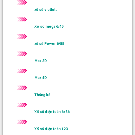
xổ số vietlott
Xo so mega 6/45
xổ số Power 6/55
Max 3D
Max 4D
Thống kê
Xổ số điện toán 6x36
Xổ số điện toán 123