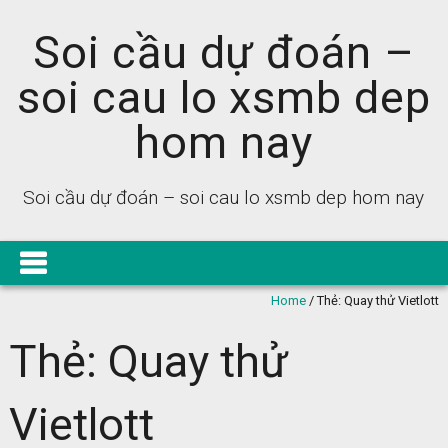
Soi cầu dự đoán –
soi cau lo xsmb dep
hom nay
Soi cầu dự đoán – soi cau lo xsmb dep hom nay
Home
/
Thẻ:
Quay thử Vietlott
Thẻ:
Quay thử
Vietlott