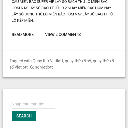
CẦU MIỀN BẮC SUPER VIP LẤY SỐ BẠCH THỦ LÔ MIỀN BẮC
HÔM NAY LẤY SỐ BẠCH THỦ LÔ 2 NHÁY MIỀN BẮC HÔM NAY
LẤY SỐ SONG THỦ LÔ MIỀN BẮC HÔM NAY LẤY SỐ BẠCH THỦ
LÔ KÉP MIỀN…
READ MORE
VIEW 2 COMMENTS
Tagged with
Quay thử Vietlott
,
quay thử xổ số
,
quay thử xổ
số Vietlott
,
Xổ số vietlott
SEARCH