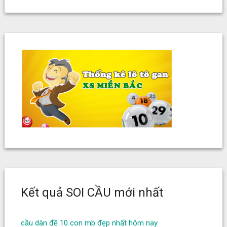
Kết quả SOI CẦU mới nhất
cầu dàn đề 10 con mb đẹp nhất hôm nay