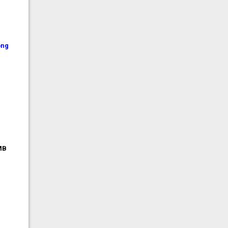
ông
MB