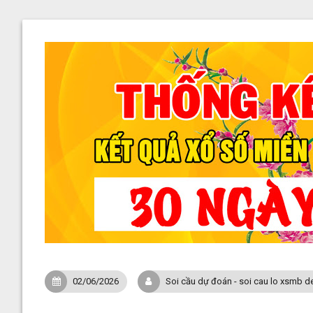
02/06/2026
Soi cầu dự đoán - soi cau lo xsmb 