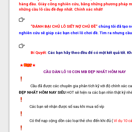
hàng đầu. Giày công nghiên cứu, bằng những phương pháp mới 
những cầu lô cầu đề đẹp nhất. Chính xác nhất!
“ĐÁNH BẠI CHỦ LÔ SIẾT NỢ CHỦ ĐỀ“
chúng tôi đã tạo n
nghiên cứu sẽ giúp các bạn chơi lô chơi đề. Tìm ra nhưng cầu 
Bí Quyết:
Các bạn hãy theo đều để có một kết quả tốt. Kh
CẦU DÀN LÔ 10 CON MB ĐẸP NHẤT HÔM NAY
Cầu đã được các chuyên gia phân tích kỹ với độ chính xác c
ĐẸP NHẤT HÔM NAY
SIÊU
HOT sẽ hiện ra các bạn nhìn thật kỹ nhé
Các bạn sẽ nhận được số sau khi mua số víp
Có thể nạp cộng dồn các loại thẻ cho đến khi đủ (
Ví dụ 10 c