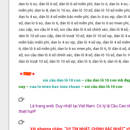
dan lo 6 so, dàn lô 6 số, dàn lô 6 số miền phí, dan lo 6, dan lo 4 so, 
miền phí, dan lo 8, dan lo 10 so, dàn lô 10 số, dàn lô 10 số miền phí
dan lo 4 so, dàn lô 4 số miền bắc miễn phí, dan lo 4 so vip, dàn lô 4 
số, dan lo 6 so, dan lo 6, dàn lô 6 số miền phí, dan lo 6 so mien phi
cao cấp, soi cầu lô 6 số, soi cầu dàn lô 6 số chính xác, dàn lô 8 số,
dàn lô 10 số cao cấp, dàn lô trượt 10 số, dàn lô 10 số vip, dàn lô 4 
miền bắc miễn phí, dan lo 4 so vip, dàn lô 4 số vip, dàn lô 4 số miền 
6, dàn lô 6 số miền phí, dan lo 6 so mien phi, dan lô 6, lô dàn 6 số,
số, soi cầu dàn lô 6 số chính xác, dàn lô 8 số, dàn lô 10 số, dan lo 
dàn lô trượt 10 số, dàn lô 10 số vip, dàn lô 4, dàn lô 6, dàn lô 8, dàn
soi cầu dàn lô 10 con
– cầu dàn lô 10 con mb đẹ
nay –
cau lo mien bac sieu chuan
– soi cầu dàn lô 10 con
Là trang web. Duy nhất tại Việt Nam. Có tỷ lệ Cầu Cao
thiệt hại!!!
Với phương châm. “UY TÍN NHẤT, CHÍNH XÁC NHẤT” chúng