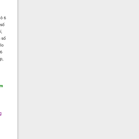
,
lô 6
 số
í,
4 số
 lo
 6
p,
ôm
g