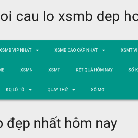
soi cau lo xsmb dep h
XSMB VIP NHẤT
XSMB CAO CẤP NHẤT
XSMT VI
MB
XSMN
XSMT
KẾT QUẢ HÔM NAY
SỔ 
KQ LÔ TÔ
QUAY THỬ
SỔ MƠ
b đẹp nhất hôm nay