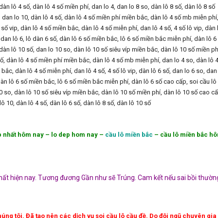
dàn lô 4 số, dàn lô 4 số miền phí, dan lo 4, dan lo 8 so, dàn lô 8 số, dàn lô 8 số
, dan lo 10, dàn lô 4 số, dàn lô 4 số miền phí miền bắc, dàn lô 4 số mb miễn phí
số vip, dàn lô 4 số miền bắc, dàn lô 4 số miễn phí, dan lô 4 số, 4 số lô vip, dàn 
, dan lô 6, lô dàn 6 số, dàn lô 6 số miền bắc, lô 6 số miền bắc miễn phí, dàn lô 6
 dàn lô 10 số, dan lo 10 so, dàn lô 10 số siêu víp miền bắc, dàn lô 10 số miền ph
số, dàn lô 4 số miền phí miền bắc, dàn lô 4 số mb miễn phí, dan lo 4 so, dàn lô 
bắc, dàn lô 4 số miễn phí, dan lô 4 số, 4 số lô vip, dàn lô 6 số, dan lo 6 so, dan
 dàn lô 6 số miền bắc, lô 6 số miền bắc miễn phí, dàn lô 6 số cao cấp, soi cầu lô
10 so, dàn lô 10 số siêu víp miền bắc, dàn lô 10 số miền phí, dàn lô 10 số cao cấ
 lô 10, dàn lô 4 số, dàn lô 6 số, dàn lô 8 số, dàn lô 10 số
p nhất hôm nay – lo dep hom nay –
cầu lô miền bắc
– cầu lô miền bắc h
 nhất hiện nay. Tương đương Gần như sẽ Trúng. Cam kết nếu sai bồi thườn
 tôi. Đã tạo nên các dịch vụ soi cầu lô cầu đề. Do đội ngũ chuyên gia