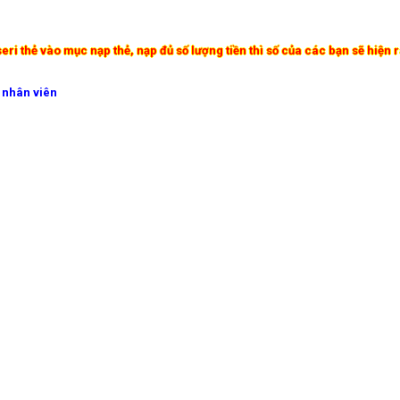
i thẻ vào mục nạp thẻ, nạp đủ số lượng tiền thì số của các bạn sẽ hiện r
ệ nhân viên