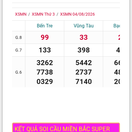
KẾT QUẢ SOI CẦU MIỀN BẮC SUPER