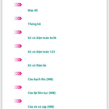
Max 4D
Thống kê
Xổ số điện toán 6x36
Xổ số điện toán 123
Xổ số thần tài
Cầu bạch thủ (MB)
Cầu lật liên tục (MB)
Cầu về cả cặp (MB)