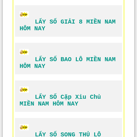
LẤY SỐ GIẢI 8 MIỀN NAM 
HÔM NAY
LẤY SỐ BAO LÔ MIỀN NAM 
HÔM NAY
LẤY SỐ Cặp Xỉu Chủ 
MIỀN NAM HÔM NAY
LẤY SỐ SONG THỦ LÔ 