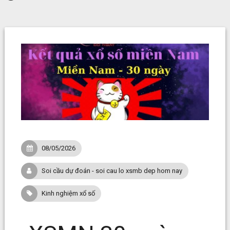
08/05/2026
Soi cầu dự đoán - soi cau lo xsmb dep hom nay
Kinh nghiệm xổ số