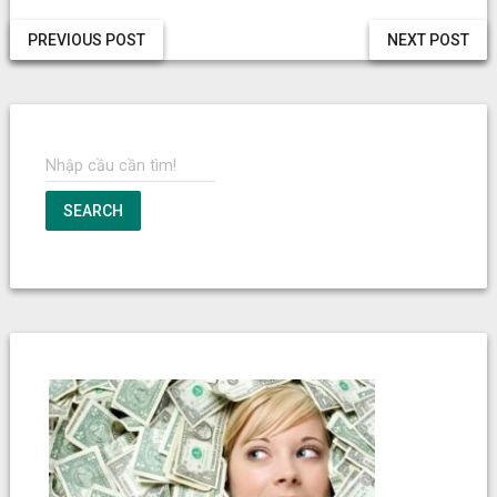
PREVIOUS POST
NEXT POST
SEARCH