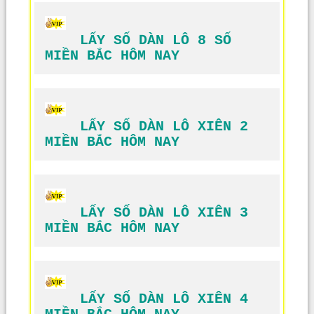
LẤY SỐ DÀN LÔ 8 SỐ 
MIỀN BẮC HÔM NAY
LẤY SỐ DÀN LÔ XIÊN 2 
MIỀN BẮC HÔM NAY
LẤY SỐ DÀN LÔ XIÊN 3 
MIỀN BẮC HÔM NAY
LẤY SỐ DÀN LÔ XIÊN 4 