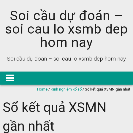
Soi cầu dự đoán –
soi cau lo xsmb dep
hom nay
Soi cầu dự đoán – soi cau lo xsmb dep hom nay
Home
/
Kinh nghiệm xổ số
/
Sổ kết quả XSMN gần nhất
Sổ kết quả XSMN
gần nhất