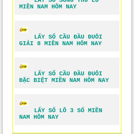
LẤY SỐ SONG THỦ LÔ 
MIỀN NAM HÔM NAY
LẤY SỐ CẦU ĐẦU ĐUÔI 
GIẢI 8 MIỀN NAM HÔM NAY
LẤY SỐ CẦU ĐẦU ĐUÔI 
ĐẶC BIỆT MIỀN NAM HÔM NAY
LẤY SỐ LÔ 3 SỐ MIỀN 
NAM HÔM NAY