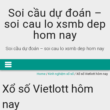
Soi cầu dự đoán –
soi cau lo xsmb dep
hom nay
Soi cầu dự đoán – soi cau lo xsmb dep hom nay
Home
/
Kinh nghiệm xổ số
/
Xổ số Vietlott hôm nay
Xổ số Vietlott hôm
nay