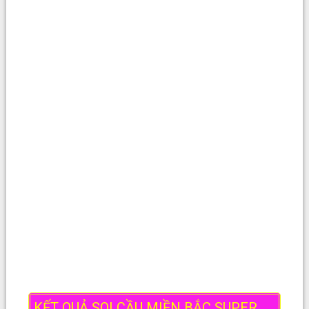
KẾT QUẢ SOI CẦU MIỀN BẮC SUPER