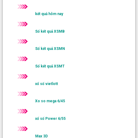
kết quả hôm nay
Sổ kết quả XSMB
Sổ kết quả XSMN
Sổ kết quả XSMT
xổ số vietlott
Xo so mega 6/45
xổ số Power 6/55
Max 3D