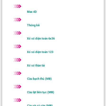
Max 4D
Thống kê
Xổ số điện toán 6x36
Xổ số điện toán 123
Xổ số thần tài
Cầu bạch thủ (MB)
Cầu lật liên tục (MB)
Cầu về cả cặp (MB)