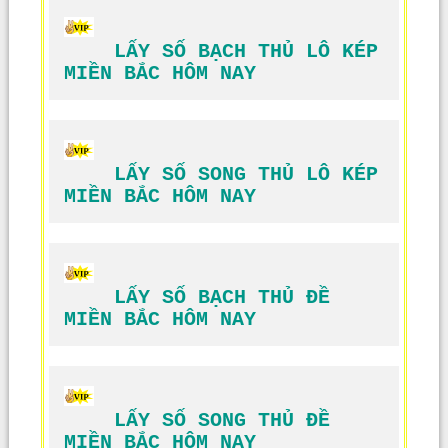
LẤY SỐ BẠCH THỦ LÔ KÉP 
MIỀN BẮC HÔM NAY
LẤY SỐ SONG THỦ LÔ KÉP 
MIỀN BẮC HÔM NAY
LẤY SỐ BẠCH THỦ ĐỀ 
MIỀN BẮC HÔM NAY
LẤY SỐ SONG THỦ ĐỀ 
MIỀN BẮC HÔM NAY