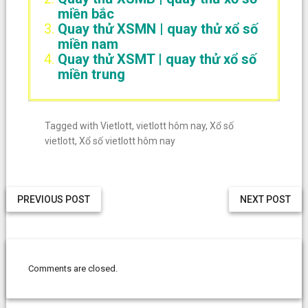
miền bắc
Quay thử XSMN | quay thử xổ số
miền nam
Quay thử XSMT | quay thử xổ số
miền trung
Tagged with
Vietlott
,
vietlott hôm nay
,
Xổ số
vietlott
,
Xổ số vietlott hôm nay
PREVIOUS POST
NEXT POST
Comments are closed.