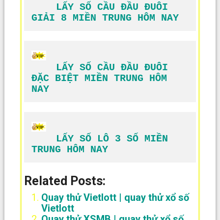
LẤY SỐ CẦU ĐẦU ĐUÔI 
GIẢI 8 MIỀN TRUNG HÔM NAY
LẤY SỐ CẦU ĐẦU ĐUÔI 
ĐẶC BIỆT MIỀN TRUNG HÔM 
NAY
LẤY SỐ LÔ 3 SỐ MIỀN 
TRUNG HÔM NAY
Related Posts:
Quay thử Vietlott | quay thử xổ số
Vietlott
Quay thử XSMB | quay thử xổ số