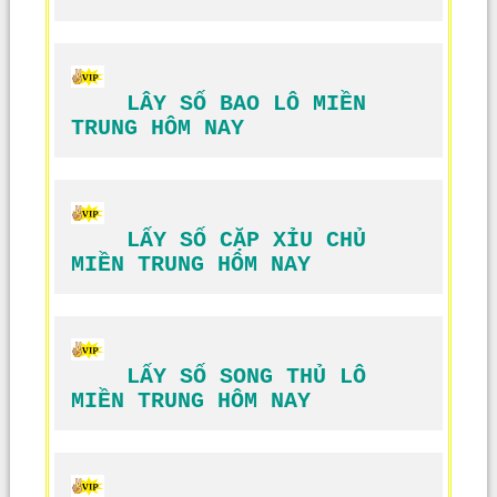
LÂY SỐ BAO LÔ MIỀN 
TRUNG HÔM NAY
LẤY SỐ CẶP XỈU CHỦ 
MIỀN TRUNG HÔM NAY
LẤY SỐ SONG THỦ LÔ 
MIỀN TRUNG HÔM NAY