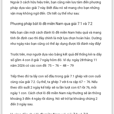
Ngoài 3 cách hữu hiệu trên, bạn cũng nên lưu tâm đến phương
pháp dựa vào giải 7 này. Biết đâu nó sẽ mang cho bạn những
vận may không ngờ đến. Chi tiết cụ thể như sau:
Phương pháp bắt lô đề miền Nam qua giải 7.1 và 7.2
Nếu bạn cần một cách đánh lô đề miền Nam hiệu quả và mang
tính ổn định cao thì đây chính là một lựa chọn hoàn hảo. Dường
như ngày nào bạn cũng có thể áp dụng được lối đánh này đấy!
Trước tiên, mọi người dựa vào bảng kết quả để thống kê ra dãy
số gồm 4 con ở giải 7 ngày hôm đó. Ví dụ: ngày 28 tháng 11
năm 2026 có các con đề: 75 – 76 – 48 – 79
Tiếp theo đó ta lấy con số đầu trong giải 7.1 ghép với con cuối
cùng của giải 7.2. Cụ thể, ta ghép 7 với 6 ra cặp 67 – 76. Nếu
theo dõi suốt 2 ngày kế tiếp sẽ ra lần lượt con 67 rồi 76, mỗi
ngày 1 con. Cách chơi lô đề miền Nam này thường sẽ ăn thông
khoảng 3 đến 4 ngày rồi dừng. Nó sẽ trở lại khoảng chừng 2
đến 3 ngày sau.