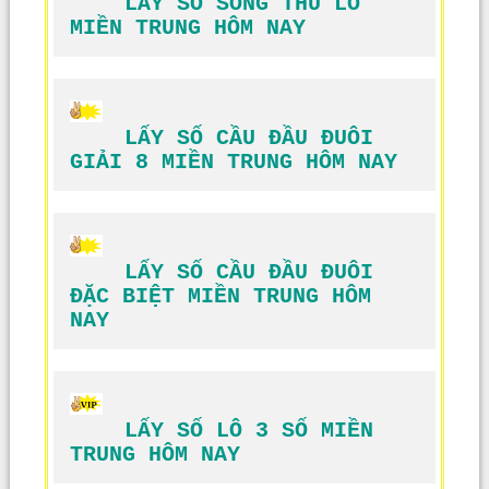
LẤY SỐ SONG THỦ LÔ 
MIỀN TRUNG HÔM NAY
LẤY SỐ CẦU ĐẦU ĐUÔI 
GIẢI 8 MIỀN TRUNG HÔM NAY
LẤY SỐ CẦU ĐẦU ĐUÔI 
ĐẶC BIỆT MIỀN TRUNG HÔM 
NAY
LẤY SỐ LÔ 3 SỐ MIỀN 
TRUNG HÔM NAY