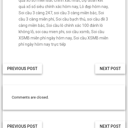
quả xổ số miền Bắc chính xác nhất
,
Dự đoán kết
quả xổ số siêu chính xác hôm nay
,
Lô đẹp hôm nay
,
Soi cầu 3 càng 247
,
soi cầu 3 càng miền bắc
,
Soi
cầu 3 càng miễn phí
,
Soi cầu bạch thủ
,
soi cầu đề 3
càng miền bắc
,
Soi cầu lô chính xác 100 đánh lô
không lỗ
,
soi cau mien phi
,
soi cầu xsmb
,
Soi cầu
XSMB miễn phí ngày hôm nay
,
Soi cầu XSMB miễn
phí ngày hôm nay trực tiếp
PREVIOUS POST
NEXT POST
Comments are closed.
PREVIOUS POST
NEXT POST