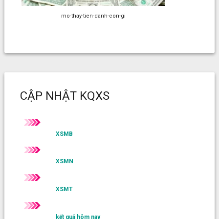
mo-thay-tien-danh-con-gi
CẬP NHẬT KQXS
XSMB
XSMN
XSMT
kết quả hôm nay