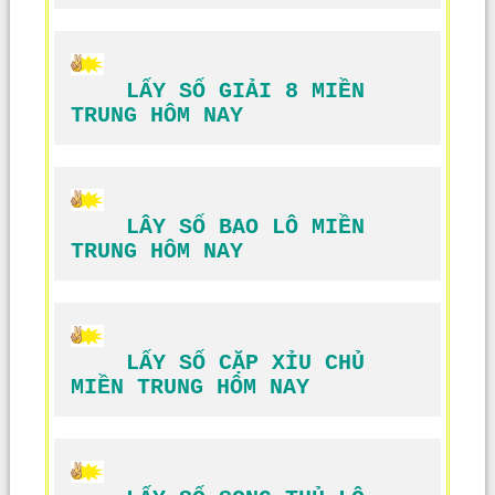
LẤY SỐ GIẢI 8 MIỀN 
TRUNG HÔM NAY
LÂY SỐ BAO LÔ MIỀN 
TRUNG HÔM NAY
LẤY SỐ CẶP XỈU CHỦ 
MIỀN TRUNG HÔM NAY