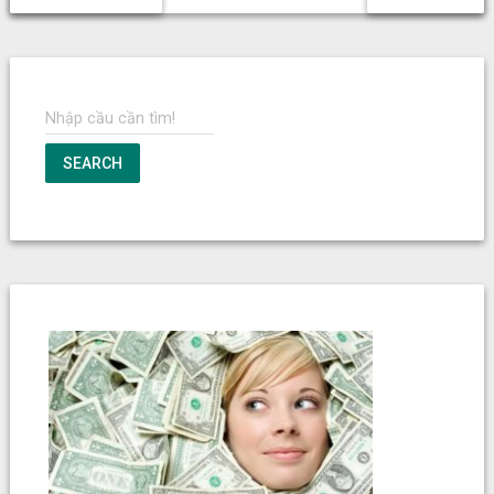
SEARCH