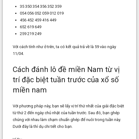
35 350 354 356 352 359
054 056 052 059 012 019
456 452 459 416 449
652 619 649
259 219 249
Với cách tính như ở trên, ta có kết quả trả về là 59 vào ngày
11/04.
Cách đánh lô đề miền Nam từ vị
trí đặc biệt tuần trước của xổ số
miền nam
Với phương pháp này, bạn sẽ lấy vị trí thứ nhất của giải đặc biệt
từ thứ 2 đến ngày chủ nhật của tuần trước. Sau đó, bạn ghép
chúng với nhau làm chạm chuẩn ghép để nuôi trong tuần này.
Dưới đây là thí dụ chi tiết cho bạn.