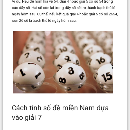
Ví dụ: Nếu đề hôm kia về 54. Giải 4 hoặc giải 5 có số 54 trong
các dãy số. Hai số còn lại trong dãy số sẽ trở thành bạch thủ lô
ngày hôm sau. Cụ thể, nếu kết quả giải 4 hoặc giải 5 có số 2654,
con 26 sẽ là bạch thủ lô ngày hôm sau.
Cách tính số đề miền Nam dựa
vào giải 7