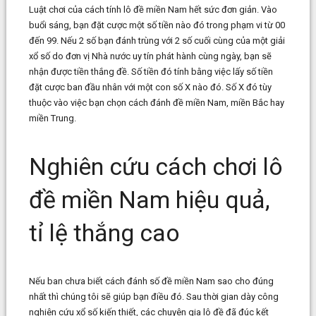
Luật chơi của cách tính lô đề miền Nam hết sức đơn giản. Vào
buổi sáng, bạn đặt cược một số tiền nào đó trong phạm vi từ 00
đến 99. Nếu 2 số bạn đánh trùng với 2 số cuối cùng của một giải
xổ số do đơn vị Nhà nước uy tín phát hành cùng ngày, bạn sẽ
nhận được tiền thắng đề. Số tiền đó tính bằng việc lấy số tiền
đặt cược ban đầu nhân với một con số X nào đó. Số X đó tùy
thuộc vào việc bạn chọn cách đánh đề miền Nam, miền Bắc hay
miền Trung.
Nghiên cứu cách chơi lô
đề miền Nam hiệu quả,
tỉ lệ thắng cao
Nếu ban chưa biết cách đánh số đề miền Nam sao cho đúng
nhất thì chúng tôi sẽ giúp bạn điều đó. Sau thời gian dày công
nghiên cứu xổ số kiến thiết, các chuyên gia lô đề đã đúc kết