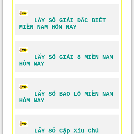
LẤY SỐ GIẢI ĐẶC BIỆT 
MIỀN NAM HÔM NAY
LẤY SỐ GIẢI 8 MIỀN NAM 
HÔM NAY
LẤY SỐ BAO LÔ MIỀN NAM 
HÔM NAY
LẤY SỐ Cặp Xỉu Chủ 