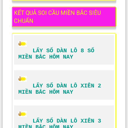
KẾT QUẢ SOI CẦU MIỀN BẮC SIÊU
CHUẨN
LẤY SỐ DÀN LÔ 8 SỐ 
MIỀN BẮC HÔM NAY
LẤY SỐ DÀN LÔ XIÊN 2 
MIỀN BẮC HÔM NAY
LẤY SỐ DÀN LÔ XIÊN 3 
MIỀN BẮC HÔM NAY