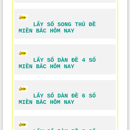
LẤY SỐ SONG THỦ ĐỀ 
MIỀN BẮC HÔM NAY
LẤY SỐ DÀN ĐỀ 4 SỐ 
MIỀN BẮC HÔM NAY
LẤY SỐ DÀN ĐỀ 6 SỐ 
MIỀN BẮC HÔM NAY