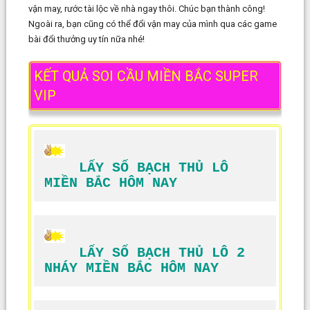
vận may, rước tài lộc về nhà ngay thôi. Chúc bạn thành công!
Ngoài ra, bạn cũng có thể đổi vận may của mình qua các game
bài đổi thưởng uy tín nữa nhé!
KẾT QUẢ SOI CẦU MIỀN BẮC SUPER
VIP
LẤY SỐ BẠCH THỦ LÔ 
MIỀN BẮC HÔM NAY
LẤY SỐ BẠCH THỦ LÔ 2 
NHÁY MIỀN BẮC HÔM NAY