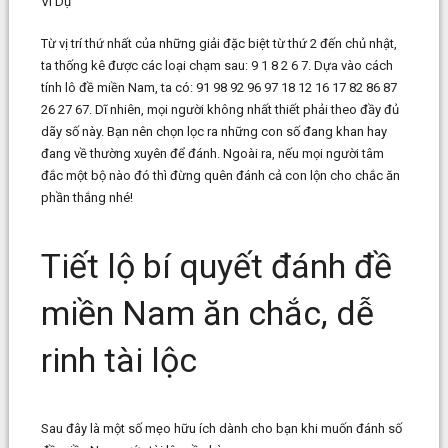
Ví Dụ
Từ vị trí thứ nhất của những giải đặc biệt từ thứ 2 đến chủ nhật,
ta thống kê được các loại chạm sau: 9 1 8 2 6 7. Dựa vào cách
tính lô đề miền Nam, ta có: 91 98 92 96 97 18 12 16 17 82 86 87
26 27 67. Dĩ nhiên, mọi người không nhất thiết phải theo đầy đủ
dãy số này. Bạn nên chọn lọc ra những con số đang khan hay
đang về thường xuyên để đánh. Ngoài ra, nếu mọi người tâm
đắc một bộ nào đó thì đừng quên đánh cả con lộn cho chắc ăn
phần thắng nhé!
Tiết lộ bí quyết đánh đề
miền Nam ăn chắc, dễ
rinh tài lộc
Sau đây là một số mẹo hữu ích dành cho bạn khi muốn đánh số