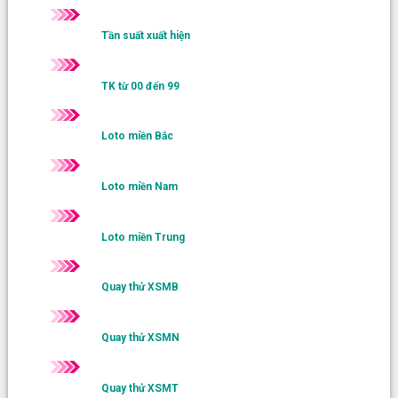
Tần suất xuất hiện
TK từ 00 đến 99
Loto miền Bắc
Loto miền Nam
Loto miền Trung
Quay thử XSMB
Quay thử XSMN
Quay thử XSMT