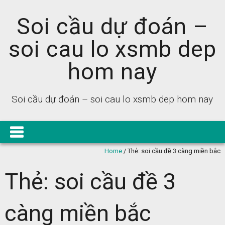
Soi cầu dự đoán –
soi cau lo xsmb dep
hom nay
Soi cầu dự đoán – soi cau lo xsmb dep hom nay
Home
/
Thẻ:
soi cầu đề 3 càng miền bắc
Thẻ:
soi cầu đề 3
càng miền bắc