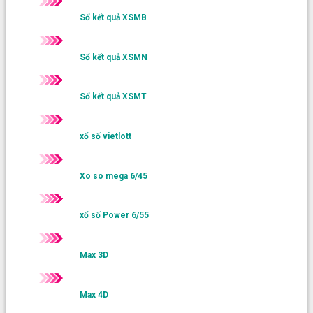
Sổ kết quả XSMB
Sổ kết quả XSMN
Sổ kết quả XSMT
xổ số vietlott
Xo so mega 6/45
xổ số Power 6/55
Max 3D
Max 4D