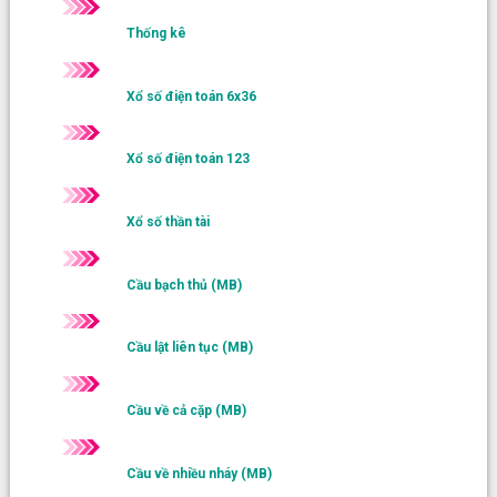
Thống kê
Xổ số điện toán 6x36
Xổ số điện toán 123
Xổ số thần tài
Cầu bạch thủ (MB)
Cầu lật liên tục (MB)
Cầu về cả cặp (MB)
Cầu về nhiều nháy (MB)