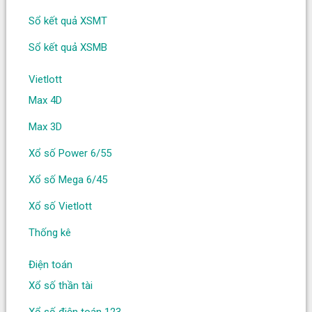
Sổ kết quả XSMT
Sổ kết quả XSMB
Vietlott
Max 4D
Max 3D
Xổ số Power 6/55
Xổ số Mega 6/45
Xổ số Vietlott
Thống kê
Điện toán
Xổ số thần tài
Xổ số điện toán 123