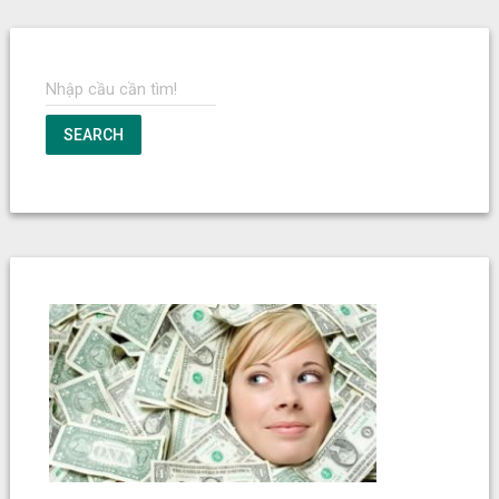
SEARCH