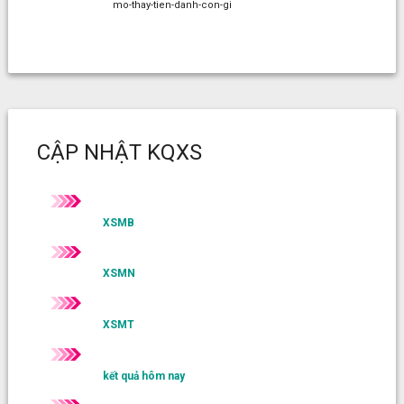
mo-thay-tien-danh-con-gi
CẬP NHẬT KQXS
XSMB
XSMN
XSMT
kết quả hôm nay