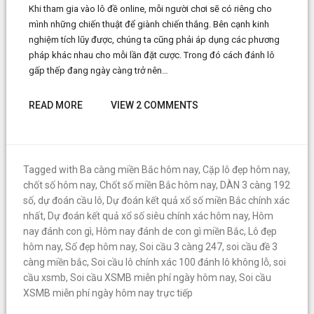
Khi tham gia vào lô đề online, mỗi người chơi sẽ có riêng cho
mình những chiến thuật để giành chiến thắng. Bên cạnh kinh
nghiệm tích lũy được, chúng ta cũng phải áp dụng các phương
pháp khác nhau cho mỗi lần đặt cược. Trong đó cách đánh lô
gấp thếp đang ngày càng trở nên…
READ MORE
VIEW 2 COMMENTS
Tagged with
Ba càng miền Bắc hôm nay
,
Cặp lô đẹp hôm nay
,
chốt số hôm nay
,
Chốt số miền Bắc hôm nay
,
DÀN 3 càng 192
số
,
dự đoán cầu lô
,
Dự đoán kết quả xổ số miền Bắc chính xác
nhất
,
Dự đoán kết quả xổ số siêu chính xác hôm nay
,
Hôm
nay đánh con gì
,
Hôm nay đánh de con gì miền Bắc
,
Lô đẹp
hôm nay
,
Số đẹp hôm nay
,
Soi cầu 3 càng 247
,
soi cầu đề 3
càng miền bắc
,
Soi cầu lô chính xác 100 đánh lô không lỗ
,
soi
cầu xsmb
,
Soi cầu XSMB miễn phí ngày hôm nay
,
Soi cầu
XSMB miễn phí ngày hôm nay trực tiếp