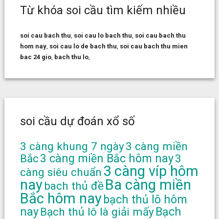
Từ khóa soi cầu tìm kiếm nhiều
soi cau bach thu
,
soi cau lo bach thu
,
soi cau bach thu
hom nay
,
soi cau lo de bach thu
,
soi cau bach thu mien
bac 24 gio
,
bach thu lo
,
soi cầu dự đoán xổ số
3 càng khung 7 ngày
3 càng miền
Bắc
3 càng miền Bắc hôm nay
3
3 càng víp hôm
càng siêu chuẩn
nay
Ba càng miền
bach thủ đề
Bắc hôm nay
bạch thủ lô hôm
nay
Bạch thủ lô là giải mấy
Bạch