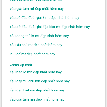
cầu giải tám mt đẹp nhất hôm nay
cầu sớ đầu đuôi giải 8 mt đẹp nhất hôm nay
cầu sớ đầu đuôi giải đặc biệt mt đẹp nhất hôm nay
cầu song thủ lô mt đẹp nhất hôm nay
cầu xíu chủ mt đẹp nhất hôm nay
lô 3 số mt đẹp nhất hôm nay
Xsmn vip nhất
cầu bao lô mn đẹp nhất hôm nay
cầu cặp xíu chủ mn đẹp nhất hôm nay
cầu đặc biệt mn đẹp nhất hôm nay
cầu giải tám mn đẹp nhất hôm nay