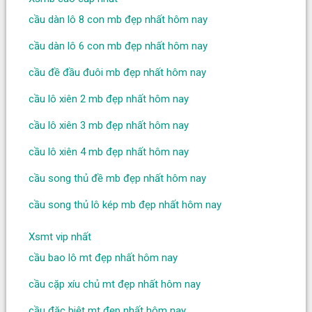
cầu dàn lô 8 con mb đẹp nhất hôm nay
cầu dàn lô 6 con mb đẹp nhất hôm nay
cầu đề đầu đuôi mb đẹp nhất hôm nay
cầu lô xiên 2 mb đẹp nhất hôm nay
cầu lô xiên 3 mb đẹp nhất hôm nay
cầu lô xiên 4 mb đẹp nhất hôm nay
cầu song thủ đề mb đẹp nhất hôm nay
cầu song thủ lô kép mb đẹp nhất hôm nay
Xsmt vip nhất
cầu bao lô mt đẹp nhất hôm nay
cầu cặp xíu chủ mt đẹp nhất hôm nay
cầu đặc biệt mt đẹp nhất hôm nay