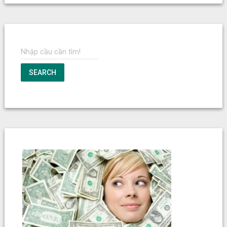
SEARCH