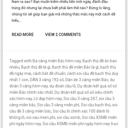
Nam ra sao? Bạn muốn kiếm nhiều tiền mỗi ngày, đánh đâu
trúng đó nhưng lại chưa biết phải làm thế nào? Đừng lo lắng,
chúng tôi sẽ giúp bạn giải mã những thắc mắc này một cách dễ
hiểu,…
READ MORE
VIEW 2 COMMENTS
Tagged with
Ba càng miền Bắc hôm nay
,
Bạch thủ đề ăn bao
nhiêu
,
Bạch thủ đề là gì
,
Bạch thủ đề miền Bắc là gì
,
bạch thủ
đề ngày mai
,
cách bắt đề chuẩn
,
cách soi cầu đề bạch thủ duy
nhất 1 con
,
DÀN 3 càng 192 số
,
Dàn de 3 càng miền Bắc
,
dự
đoán 3 càng hôm nay
,
dự đoán cầu lô
,
Dự đoán kết quả xổ số
miền Bắc chính xác nhất
,
Dự đoán kết quả xổ số siêu chính
xác hôm nay
,
Lô đẹp hôm nay
,
Soi cầu 3 càng 247
,
soi cầu 3
càng miền bắc
,
Soi cầu 3 càng miễn phí
,
Soi cầu bạch thủ
,
soi
cầu đề 3 càng miền bắc
,
Soi cầu lô chính xác 100 đánh lô
không lỗ
,
soi cau mien phi
,
soi cầu xsmb
,
Soi cầu XSMB miễn
phí ngày hôm nay
,
Soi cầu XSMB miễn phí ngày hôm nay trực