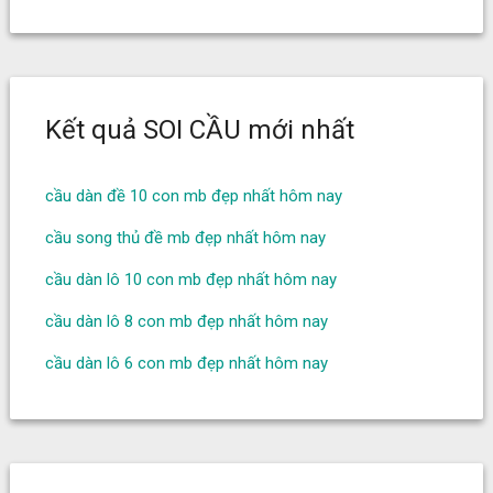
Kết quả SOI CẦU mới nhất
cầu dàn đề 10 con mb đẹp nhất hôm nay
cầu song thủ đề mb đẹp nhất hôm nay
cầu dàn lô 10 con mb đẹp nhất hôm nay
cầu dàn lô 8 con mb đẹp nhất hôm nay
cầu dàn lô 6 con mb đẹp nhất hôm nay