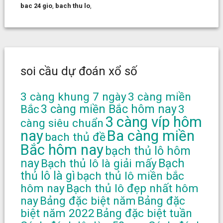
bac 24 gio
,
bach thu lo
,
soi cầu dự đoán xổ số
3 càng khung 7 ngày
3 càng miền
Bắc
3 càng miền Bắc hôm nay
3
3 càng víp hôm
càng siêu chuẩn
nay
Ba càng miền
bach thủ đề
Bắc hôm nay
bạch thủ lô hôm
nay
Bạch thủ lô là giải mấy
Bạch
thủ lô là gì
bạch thủ lô miền bắc
hôm nay
Bạch thủ lô đẹp nhất hôm
nay
Bảng đặc biệt năm
Bảng đặc
biệt năm 2022
Bảng đặc biệt tuần