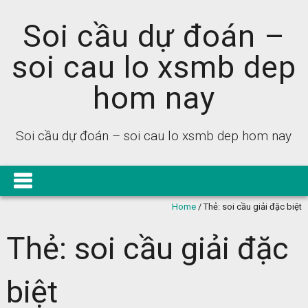
Soi cầu dự đoán –
soi cau lo xsmb dep
hom nay
Soi cầu dự đoán – soi cau lo xsmb dep hom nay
Home
/
Thẻ:
soi cầu giải đặc biệt
Thẻ:
soi cầu giải đặc
biệt