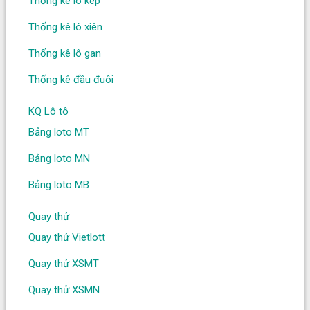
Thống kê lô kép
Thống kê lô xiên
Thống kê lô gan
Thống kê đầu đuôi
KQ Lô tô
Bảng loto MT
Bảng loto MN
Bảng loto MB
Quay thử
Quay thử Vietlott
Quay thử XSMT
Quay thử XSMN