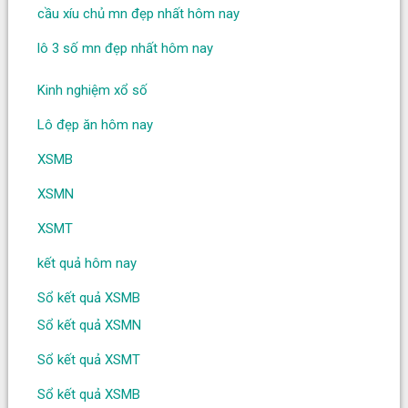
cầu xíu chủ mn đẹp nhất hôm nay
lô 3 số mn đẹp nhất hôm nay
Kinh nghiệm xổ số
Lô đẹp ăn hôm nay
XSMB
XSMN
XSMT
kết quả hôm nay
Sổ kết quả XSMB
Sổ kết quả XSMN
Sổ kết quả XSMT
Sổ kết quả XSMB