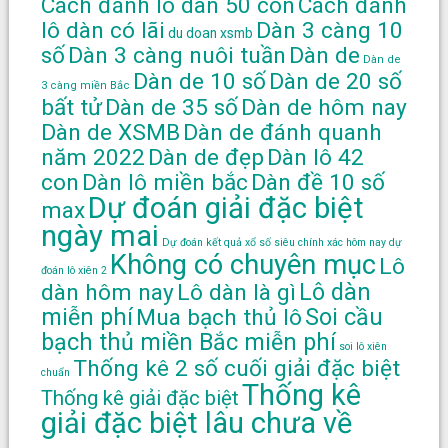
Cách đánh lô dàn 50 con
Cách đánh
lô dàn có lãi
Dàn 3 càng 10
du doan xsmb
số
Dàn 3 càng nuôi tuần
Dàn de
Dàn de
Dàn de 10 số
Dàn de 20 số
3 càng miền Bắc
bất tử
Dàn de 35 số
Dàn de hôm nay
Dàn de XSMB
Dàn de đánh quanh
năm 2022
Dàn de đẹp
Dàn lô 42
con
Dàn lô miền bắc
Dàn đề 10 số
Dự đoán giải đặc biệt
max
ngày mai
Dự đoán kết quả xổ số siêu chính xác hôm nay
dự
Không có chuyên mục
Lô
đoán lô xiên 2
dàn hôm nay
Lô dàn là gì
Lô dàn
miễn phí
Mua bạch thủ lô
Soi cầu
bạch thủ miền Bắc miễn phí
soi lô xiên
Thống kê 2 số cuối giải đặc biệt
chuẩn
Thống kê
Thống kê giải đặc biệt
giải đặc biệt lâu chưa về