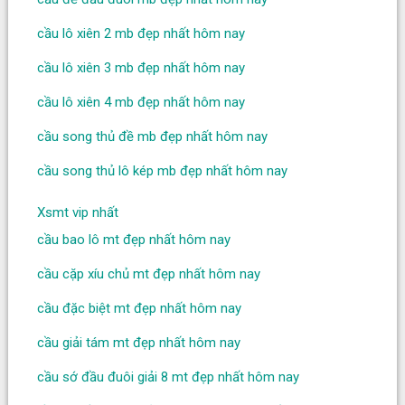
cầu lô xiên 2 mb đẹp nhất hôm nay
cầu lô xiên 3 mb đẹp nhất hôm nay
cầu lô xiên 4 mb đẹp nhất hôm nay
cầu song thủ đề mb đẹp nhất hôm nay
cầu song thủ lô kép mb đẹp nhất hôm nay
Xsmt vip nhất
cầu bao lô mt đẹp nhất hôm nay
cầu cặp xíu chủ mt đẹp nhất hôm nay
cầu đặc biệt mt đẹp nhất hôm nay
cầu giải tám mt đẹp nhất hôm nay
cầu sớ đầu đuôi giải 8 mt đẹp nhất hôm nay