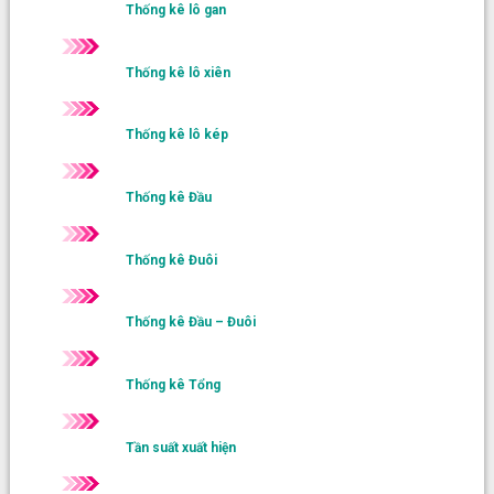
Thống kê lô gan
Thống kê lô xiên
Thống kê lô kép
Thống kê Đầu
Thống kê Đuôi
Thống kê Đầu – Đuôi
Thống kê Tổng
Tần suất xuất hiện