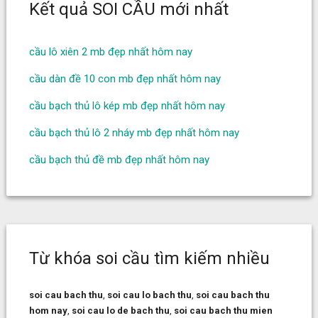
Kết quả SOI CẦU mới nhất
cầu lô xiên 2 mb đẹp nhất hôm nay
cầu dàn đề 10 con mb đẹp nhất hôm nay
cầu bạch thủ lô kép mb đẹp nhất hôm nay
cầu bạch thủ lô 2 nháy mb đẹp nhất hôm nay
cầu bạch thủ đề mb đẹp nhất hôm nay
Từ khóa soi cầu tìm kiếm nhiều
soi cau bach thu
,
soi cau lo bach thu
,
soi cau bach thu
hom nay
,
soi cau lo de bach thu
,
soi cau bach thu mien