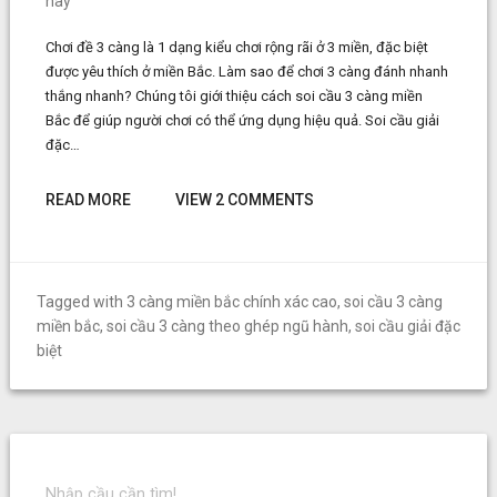
nay
Chơi đề 3 càng là 1 dạng kiểu chơi rộng rãi ở 3 miền, đặc biệt
được yêu thích ở miền Bắc. Làm sao để chơi 3 càng đánh nhanh
thắng nhanh? Chúng tôi giới thiệu cách soi cầu 3 càng miền
Bắc để giúp người chơi có thể ứng dụng hiệu quả. Soi cầu giải
đặc…
READ MORE
VIEW 2 COMMENTS
Tagged with
3 càng miền bắc chính xác cao
,
soi cầu 3 càng
miền bắc
,
soi cầu 3 càng theo ghép ngũ hành
,
soi cầu giải đặc
biệt