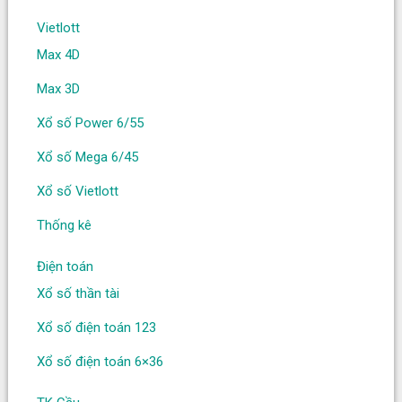
Vietlott
Max 4D
Max 3D
Xổ số Power 6/55
Xổ số Mega 6/45
Xổ số Vietlott
Thống kê
Điện toán
Xổ số thần tài
Xổ số điện toán 123
Xổ số điện toán 6×36