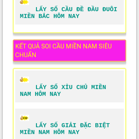
LẤY SỐ CẦU ĐỀ ĐẦU ĐUÔI 
MIỀN BẮC HÔM NAY
KẾT QUẢ SOI CẦU MIỀN NAM SIÊU
CHUẨN
LẤY SỐ XỈU CHỦ MIỀN 
NAM HÔM NAY
LẤY SỐ GIẢI ĐẶC BIỆT 
MIỀN NAM HÔM NAY