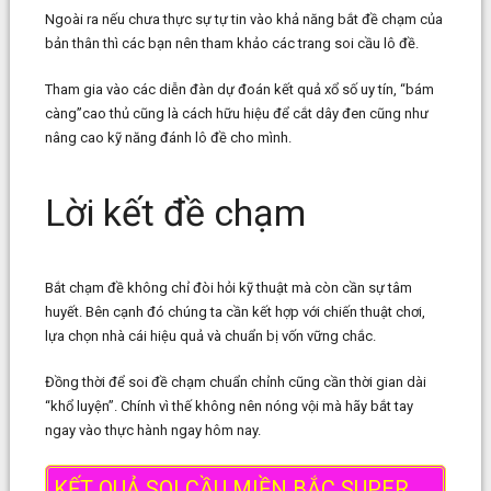
Ngoài ra nếu chưa thực sự tự tin vào khả năng bắt đề chạm của
bản thân thì các bạn nên tham khảo các trang soi cầu lô đề.
Tham gia vào các diễn đàn dự đoán kết quả xổ số uy tín, “bám
càng”cao thủ cũng là cách hữu hiệu để cắt dây đen cũng như
nâng cao kỹ năng đánh lô đề cho mình.
Lời kết đề chạm
Bắt chạm đề không chỉ đòi hỏi kỹ thuật mà còn cần sự tâm
huyết. Bên cạnh đó chúng ta cần kết hợp với chiến thuật chơi,
lựa chọn nhà cái hiệu quả và chuẩn bị vốn vững chắc.
Đồng thời để soi đề chạm chuẩn chỉnh cũng cần thời gian dài
“khổ luyện”. Chính vì thế không nên nóng vội mà hãy bắt tay
ngay vào thực hành ngay hôm nay.
KẾT QUẢ SOI CẦU MIỀN BẮC SUPER