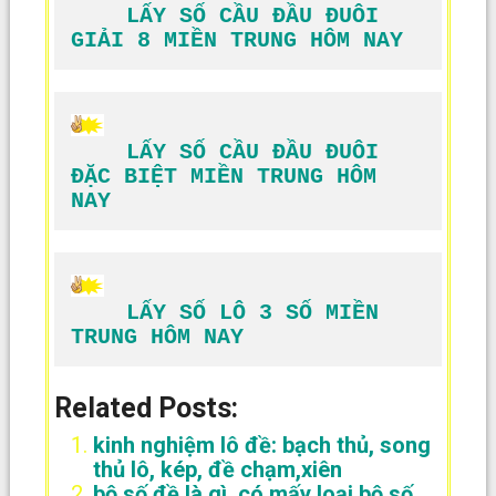
LẤY SỐ CẦU ĐẦU ĐUÔI 
GIẢI 8 MIỀN TRUNG HÔM NAY
LẤY SỐ CẦU ĐẦU ĐUÔI 
ĐẶC BIỆT MIỀN TRUNG HÔM 
NAY
LẤY SỐ LÔ 3 SỐ MIỀN 
TRUNG HÔM NAY
Related Posts:
kinh nghiệm lô đề: bạch thủ, song
thủ lô, kép, đề chạm,xiên
bộ số đề là gì, có mấy loại bộ số