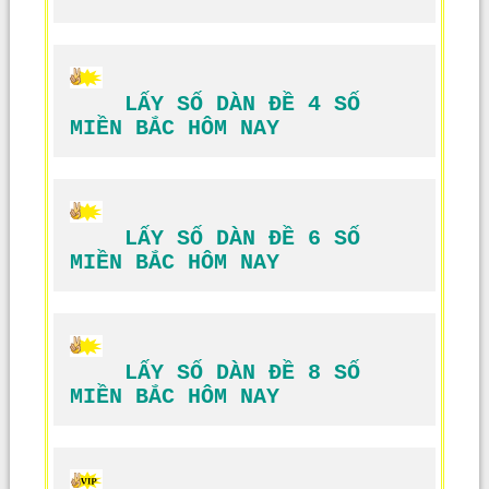
LẤY SỐ DÀN ĐỀ 4 SỐ 
MIỀN BẮC HÔM NAY
LẤY SỐ DÀN ĐỀ 6 SỐ 
MIỀN BẮC HÔM NAY
LẤY SỐ DÀN ĐỀ 8 SỐ 
MIỀN BẮC HÔM NAY