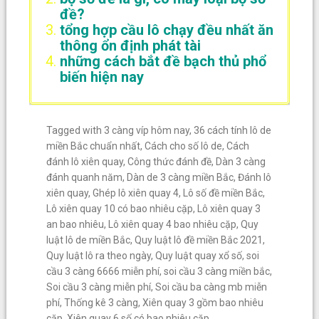
đề?
tổng hợp cầu lô chạy đều nhất ăn
thông ổn định phát tài
những cách bắt đề bạch thủ phổ
biến hiện nay
Tagged with
3 càng víp hôm nay
,
36 cách tính lô de
miền Bắc chuẩn nhất
,
Cách cho số lô de
,
Cách
đánh lô xiên quay
,
Công thức đánh đề
,
Dàn 3 càng
đánh quanh năm
,
Dàn de 3 càng miền Bắc
,
Đánh lô
xiên quay
,
Ghép lô xiên quay 4
,
Lô số đề miền Bắc
,
Lô xiên quay 10 có bao nhiêu cặp
,
Lô xiên quay 3
an bao nhiêu
,
Lô xiên quay 4 bao nhiêu cặp
,
Quy
luật lô de miền Bắc
,
Quy luật lô đề miền Bắc 2021
,
Quy luật lô ra theo ngày
,
Quy luật quay xổ số
,
soi
cầu 3 càng 6666 miễn phí
,
soi cầu 3 càng miền bắc
,
Soi cầu 3 càng miễn phí
,
Soi cầu ba càng mb miễn
phí
,
Thống kê 3 càng
,
Xiên quay 3 gồm bao nhiêu
cặp
,
Xiên quay 6 số có bao nhiêu cặp