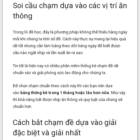
Soi cầu chạm dựa vào các vị trí ăn
thông
Trong lô đề học, đây là phương pháp không thể thiếu hàng ngày
mỗi khi chúng ta tính số đề. Cách này thực sự mang lại hiệu quả
rất tốt nhưng cần làm bảng theo dõi hàng ngày để biết được
cầu nào ngắt nhịp và tần suất ăn ra sao.
Tin tốt là hiện nay có nhiều phần mềm thống kê chạm đề rất
chuẩn xác và giải phóng sức lao động cho chúng ta.
Để chọn chạm chuẩn theo cách này thì các bạn nên dựa
vào
bảng thống kê trong 1 tháng hoặc lâu hơn nữa
. Như vậy
thì khả năng bắt được nhịp ăn thông và quy luật của chúng sẽ
chuẩn hơn.
Cách bắt chạm đề dựa vào giải
đặc biệt và giải nhất