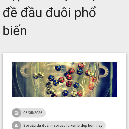
đề đầu đuôi phổ
biến
06/05/2026
Soi cầu dự đoán - soi cau lo xsmb dep hom nay