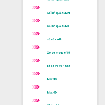
Sổ kết quả XSMN
Sổ kết quả XSMT
xổ số vietlott
Xo so mega 6/45
xổ số Power 6/55
Max 3D
Max 4D