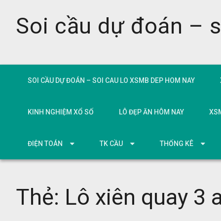
Soi cầu dự đoán – 
SOI CẦU DỰ ĐOÁN – SOI CAU LO XSMB DEP HOM NAY
KINH NGHIỆM XỔ SỐ
LÔ ĐẸP ĂN HÔM NAY
XS
ĐIỆN TOÁN
TK CẦU
THỐNG KÊ
Thẻ:
Lô xiên quay 3 