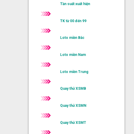
Tần suất xuất hiện
TK từ 00 đến 99
Loto miền Bắc
Loto miền Nam
Loto miền Trung
Quay thử XSMB
Quay thử XSMN
Quay thử XSMT