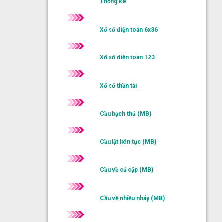
Thống kê
Xổ số điện toán 6x36
Xổ số điện toán 123
Xổ số thần tài
Cầu bạch thủ (MB)
Cầu lật liên tục (MB)
Cầu về cả cặp (MB)
Cầu về nhiều nháy (MB)