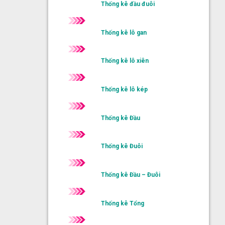
Thống kê đầu đuôi
Thống kê lô gan
Thống kê lô xiên
Thống kê lô kép
Thống kê Đầu
Thống kê Đuôi
Thống kê Đầu – Đuôi
Thống kê Tổng