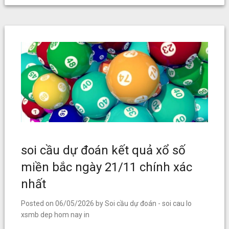
soi cầu dự đoán kết quả xổ số
miền bắc ngày 21/11 chính xác
nhất
Posted on
06/05/2026
by
Soi cầu dự đoán - soi cau lo
xsmb dep hom nay
in