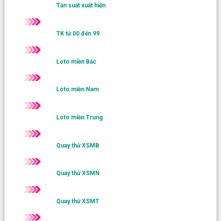
Tần suất xuất hiện
TK từ 00 đến 99
Loto miền Bắc
Loto miền Nam
Loto miền Trung
Quay thử XSMB
Quay thử XSMN
Quay thử XSMT