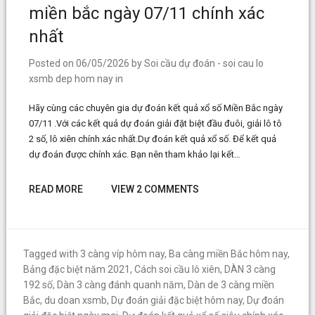
miền bắc ngày 07/11 chính xác
nhất
Posted on
06/05/2026
by
Soi cầu dự đoán - soi cau lo
xsmb dep hom nay
in
Hãy cùng các chuyên gia dự đoán kết quả xổ số Miền Bắc ngày
07/11 .Với các kết quả dự đoán giải đặt biệt đầu đuôi, giải lô tô
2 số, lô xiên chính xác nhất.Dự đoán kết quả xổ số. Để kết quả
dự đoán được chính xác. Bạn nên tham khảo lại kết…
READ MORE
VIEW 2 COMMENTS
Tagged with
3 càng víp hôm nay
,
Ba càng miền Bắc hôm nay
,
Bảng đặc biệt năm 2021
,
Cách soi cầu lô xiên
,
DÀN 3 càng
192 số
,
Dàn 3 càng đánh quanh năm
,
Dàn de 3 càng miền
Bắc
,
du doan xsmb
,
Dự đoán giải đặc biệt hôm nay
,
Dự đoán