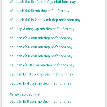
cầu bạch thủ lô kép mb đẹp nhất hôm nay
cầu bạch thủ lô mb đẹp nhất hôm nay
cầu bạch thủ lô 2 nháy mb đẹp nhất hôm nay
cầu cặp 3 càng víp mb đẹp nhất hôm nay
cầu dàn đề 4 con mb đẹp nhất hôm nay
cầu dàn đề 6 con mb đẹp nhất hôm nay
cầu dàn đề 8 con mb đẹp nhất hôm nay
cầu dàn đề 10 con mb đẹp nhất hôm nay
cầu dàn lô 10 con mb đẹp nhất hôm nay
cầu dàn lô 4 con mb đẹp nhất hôm nay
Xsmb cao cấp nhất
cầu dàn lô 8 con mb đẹp nhất hôm nay