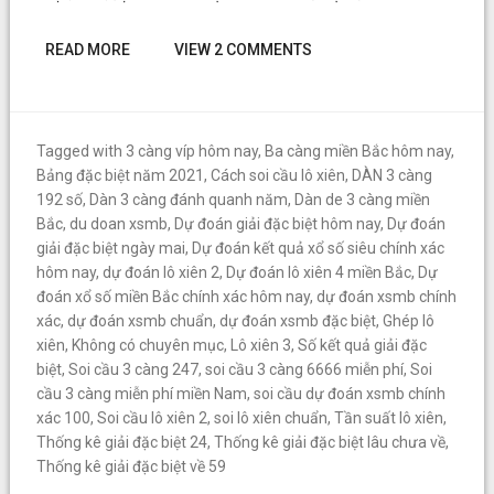
READ MORE
VIEW 2 COMMENTS
Tagged with
3 càng víp hôm nay
,
Ba càng miền Bắc hôm nay
,
Bảng đặc biệt năm 2021
,
Cách soi cầu lô xiên
,
DÀN 3 càng
192 số
,
Dàn 3 càng đánh quanh năm
,
Dàn de 3 càng miền
Bắc
,
du doan xsmb
,
Dự đoán giải đặc biệt hôm nay
,
Dự đoán
giải đặc biệt ngày mai
,
Dự đoán kết quả xổ số siêu chính xác
hôm nay
,
dự đoán lô xiên 2
,
Dự đoán lô xiên 4 miền Bắc
,
Dự
đoán xổ số miền Bắc chính xác hôm nay
,
dự đoán xsmb chính
xác
,
dự đoán xsmb chuẩn
,
dự đoán xsmb đặc biệt
,
Ghép lô
xiên
,
Không có chuyên mục
,
Lô xiên 3
,
Số kết quả giải đặc
biệt
,
Soi cầu 3 càng 247
,
soi cầu 3 càng 6666 miễn phí
,
Soi
cầu 3 càng miễn phí miền Nam
,
soi cầu dự đoán xsmb chính
xác 100
,
Soi cầu lô xiên 2
,
soi lô xiên chuẩn
,
Tần suất lô xiên
,
Thống kê giải đặc biệt 24
,
Thống kê giải đặc biệt lâu chưa về
,
Thống kê giải đặc biệt về 59