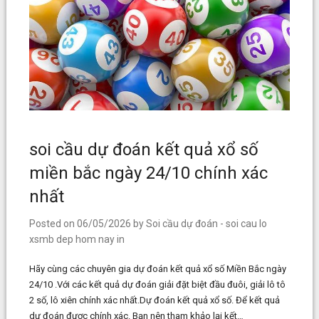
soi cầu dự đoán kết quả xổ số
miền bắc ngày 24/10 chính xác
nhất
Posted on
06/05/2026
by
Soi cầu dự đoán - soi cau lo
xsmb dep hom nay
in
Hãy cùng các chuyên gia dự đoán kết quả xổ số Miền Bắc ngày
24/10 .Với các kết quả dự đoán giải đặt biệt đầu đuôi, giải lô tô
2 số, lô xiên chính xác nhất.Dự đoán kết quả xổ số. Để kết quả
dự đoán được chính xác. Bạn nên tham khảo lại kết…