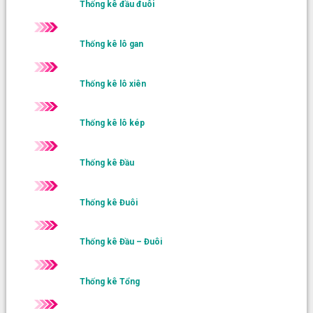
Thống kê đầu đuôi
Thống kê lô gan
Thống kê lô xiên
Thống kê lô kép
Thống kê Đầu
Thống kê Đuôi
Thống kê Đầu – Đuôi
Thống kê Tổng