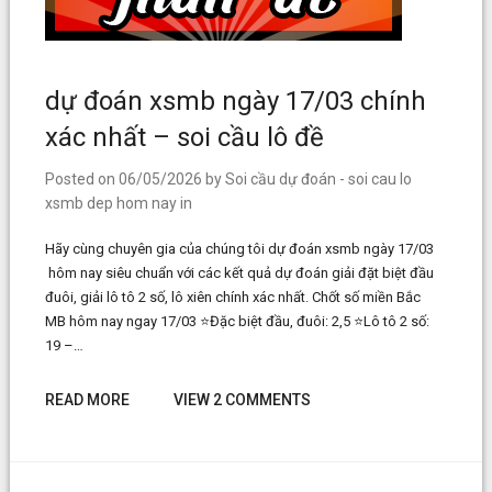
dự đoán xsmb ngày 17/03 chính
xác nhất – soi cầu lô đề
Posted on
06/05/2026
by
Soi cầu dự đoán - soi cau lo
xsmb dep hom nay
in
Hãy cùng chuyên gia của chúng tôi dự đoán xsmb ngày 17/03
hôm nay siêu chuẩn với các kết quả dự đoán giải đặt biệt đầu
đuôi, giải lô tô 2 số, lô xiên chính xác nhất. Chốt số miền Bắc
MB hôm nay ngay 17/03 ⭐️Đặc biệt đầu, đuôi: 2,5 ⭐️Lô tô 2 số:
19 –…
READ MORE
VIEW 2 COMMENTS