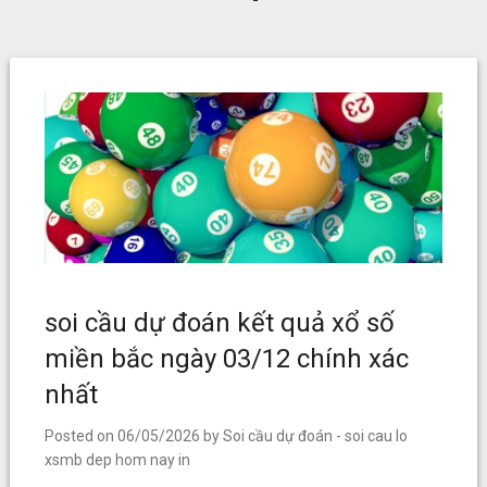
soi cầu dự đoán kết quả xổ số
miền bắc ngày 03/12 chính xác
nhất
Posted on
06/05/2026
by
Soi cầu dự đoán - soi cau lo
xsmb dep hom nay
in