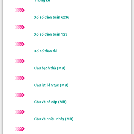
Thống kê
Xổ số điện toán 6x36
Xổ số điện toán 123
Xổ số thần tài
Cầu bạch thủ (MB)
Cầu lật liên tục (MB)
Cầu về cả cặp (MB)
Cầu về nhiều nháy (MB)