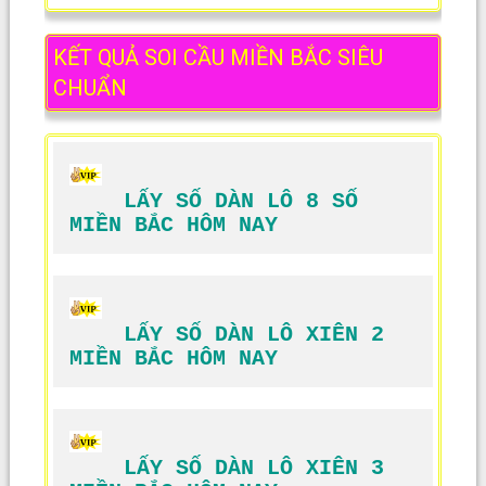
KẾT QUẢ SOI CẦU MIỀN BẮC SIÊU
CHUẨN
LẤY SỐ DÀN LÔ 8 SỐ 
MIỀN BẮC HÔM NAY
LẤY SỐ DÀN LÔ XIÊN 2 
MIỀN BẮC HÔM NAY
LẤY SỐ DÀN LÔ XIÊN 3 