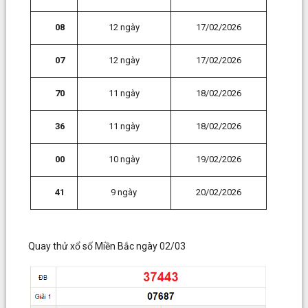
08
12 ngày
17/02/2026
07
12 ngày
17/02/2026
70
11 ngày
18/02/2026
36
11 ngày
18/02/2026
00
10 ngày
19/02/2026
41
9 ngày
20/02/2026
Quay thử xổ số Miền Bắc ngày 02/03