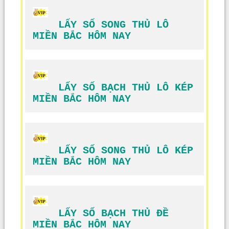
LẤY SỐ SONG THỦ LÔ 
MIỀN BẮC HÔM NAY
LẤY SỐ BẠCH THỦ LÔ KÉP 
MIỀN BẮC HÔM NAY
LẤY SỐ SONG THỦ LÔ KÉP 
MIỀN BẮC HÔM NAY
LẤY SỐ BẠCH THỦ ĐỀ 
MIỀN BẮC HÔM NAY