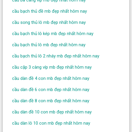
cầu ba càng víp mb đẹp nhất hôm nay
cầu bạch thủ đề mb đẹp nhất hôm nay
cầu song thủ lô mb đẹp nhất hôm nay
cầu bạch thủ lô kép mb đẹp nhất hôm nay
cầu bạch thủ lô mb đẹp nhất hôm nay
cầu bạch thủ lô 2 nháy mb đẹp nhất hôm nay
cầu cặp 3 càng víp mb đẹp nhất hôm nay
cầu dàn đề 4 con mb đẹp nhất hôm nay
cầu dàn đề 6 con mb đẹp nhất hôm nay
cầu dàn đề 8 con mb đẹp nhất hôm nay
cầu dàn đề 10 con mb đẹp nhất hôm nay
cầu dàn lô 10 con mb đẹp nhất hôm nay