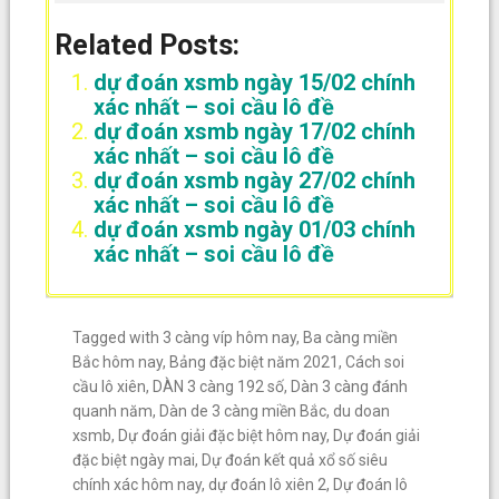
Related Posts:
dự đoán xsmb ngày 15/02 chính
xác nhất – soi cầu lô đề
dự đoán xsmb ngày 17/02 chính
xác nhất – soi cầu lô đề
dự đoán xsmb ngày 27/02 chính
xác nhất – soi cầu lô đề
dự đoán xsmb ngày 01/03 chính
xác nhất – soi cầu lô đề
Tagged with
3 càng víp hôm nay
,
Ba càng miền
Bắc hôm nay
,
Bảng đặc biệt năm 2021
,
Cách soi
cầu lô xiên
,
DÀN 3 càng 192 số
,
Dàn 3 càng đánh
quanh năm
,
Dàn de 3 càng miền Bắc
,
du doan
xsmb
,
Dự đoán giải đặc biệt hôm nay
,
Dự đoán giải
đặc biệt ngày mai
,
Dự đoán kết quả xổ số siêu
chính xác hôm nay
,
dự đoán lô xiên 2
,
Dự đoán lô