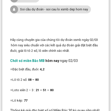
Soi cầu dự đoán - soi cau lo xsmb dep hom nay
Hãy cùng chuyên gia của chúng tôi dự đoán xsmb ngày 02/03
hôm nay siêu chuẩn với các kết quả dự đoán giải đặt biệt đầu
đuôi, giải lô tô 2 số, lô xiên chính xác nhất.
Chốt số miền Bắc MB
hôm nay
ngay 02/03
⭐️Đặc biệt đầu, đuôi:
4,2
⭐️Lô tô 2 số:
08 – 80
⭐️Loto xiên 2 – 3 :
21 – 51 – 80
⭐️Lô kép:
77
Thống kê giải đặc biệt xổ số Miền Bắc 30 kỳ quay gần nhất