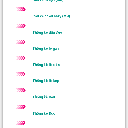
Cầu về cả cặp (MB)
Cầu về nhiều nháy (MB)
Thống kê đầu đuôi
Thống kê lô gan
Thống kê lô xiên
Thống kê lô kép
Thống kê Đầu
Thống kê Đuôi