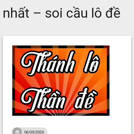
nhất – soi cầu lô đề
06/05/2026