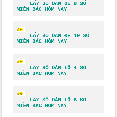
LẤY SỐ DÀN ĐỀ 8 SỐ 
MIỀN BẮC HÔM NAY
LẤY SỐ DÀN ĐỀ 10 SỐ 
MIỀN BẮC HÔM NAY
LẤY SỐ DÀN LÔ 4 SỐ 
MIỀN BẮC HÔM NAY
LẤY SỐ DÀN LÔ 6 SỐ 
MIỀN BẮC HÔM NAY