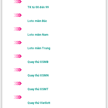
TK từ 00 đến 99
Loto miền Bắc
Loto miền Nam
Loto miền Trung
Quay thử XSMB
Quay thử XSMN
Quay thử XSMT
Quay thử Vietlott