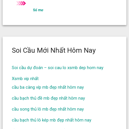
Sổ mơ
Soi Cầu Mới Nhất Hôm Nay
Soi cầu dự đoán – soi cau lo xsmb dep hom nay
Xsmb vip nhất
cầu ba càng víp mb đẹp nhất hôm nay
cầu bạch thủ đề mb đẹp nhất hôm nay
cầu song thủ lô mb đẹp nhất hôm nay
cầu bạch thủ lô kép mb đẹp nhất hôm nay