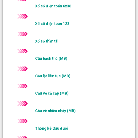
Xổ số điện toán 6x36
Xổ số điện toán 123
Xổ số thần tài
Cầu bạch thủ (MB)
Cầu lật liên tục (MB)
Cầu về cả cặp (MB)
Cầu về nhiều nháy (MB)
Thống kê đầu đuôi