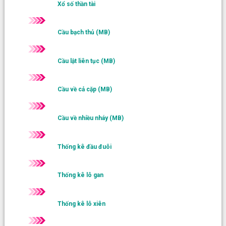
Xổ số thần tài
Cầu bạch thủ (MB)
Cầu lật liên tục (MB)
Cầu về cả cặp (MB)
Cầu về nhiều nháy (MB)
Thống kê đầu đuôi
Thống kê lô gan
Thống kê lô xiên