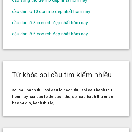
cầu song thủ đề mb đẹp nhất hôm nay
cầu dàn lô 10 con mb đẹp nhất hôm nay
cầu dàn lô 8 con mb đẹp nhất hôm nay
cầu dàn lô 6 con mb đẹp nhất hôm nay
Từ khóa soi cầu tìm kiếm nhiều
soi cau bach thu
,
soi cau lo bach thu
,
soi cau bach thu
hom nay
,
soi cau lo de bach thu
,
soi cau bach thu mien
bac 24 gio
,
bach thu lo
,