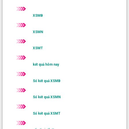
XSMB
XSMN
XSMT
kết quả hôm nay
Sổ kết quả XSMB
Sổ kết quả XSMN
Sổ kết quả XSMT