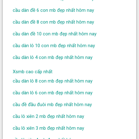
cầu dàn đề 6 con mb đẹp nhất hôm nay
cầu dàn đề 8 con mb đẹp nhất hôm nay
cầu dàn đề 10 con mb đẹp nhất hôm nay
cầu dàn lô 10 con mb đẹp nhất hôm nay
cầu dàn lô 4 con mb đẹp nhất hôm nay
Xsmb cao cấp nhất
cầu dàn lô 8 con mb đẹp nhất hôm nay
cầu dàn lô 6 con mb đẹp nhất hôm nay
cầu đề đầu đuôi mb đẹp nhất hôm nay
cầu lô xiên 2 mb đẹp nhất hôm nay
cầu lô xiên 3 mb đẹp nhất hôm nay