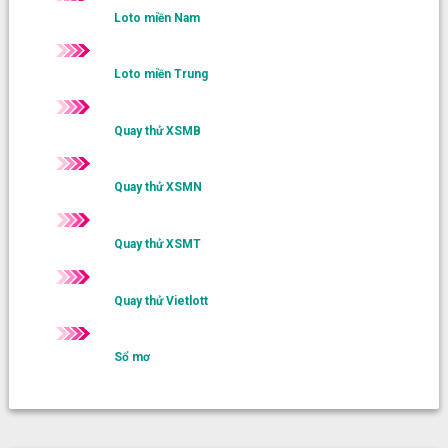
Loto miền Nam
Loto miền Trung
Quay thử XSMB
Quay thử XSMN
Quay thử XSMT
Quay thử Vietlott
Sổ mơ