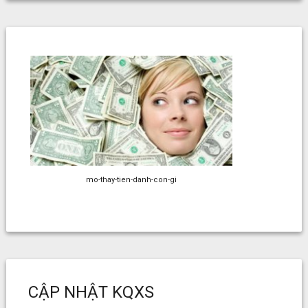
mo-thay-tien-danh-con-gi
CẬP NHẬT KQXS