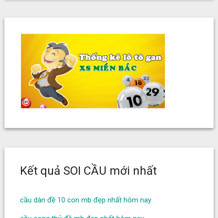
Kết quả SOI CẦU mới nhất
cầu dàn đề 10 con mb đẹp nhất hôm nay