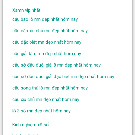
Xsmn vip nhất
cầu bao lô mn đẹp nhất hôm nay
cầu cặp xíu chủ mn đẹp nhất hôm nay
cầu đặc biệt mn đẹp nhất hôm nay
cầu giải tám mn đẹp nhất hôm nay
cầu sớ đầu đuôi giải 8 mn đẹp nhất hôm nay
cầu sớ đầu đuôi giải đặc biệt mn đẹp nhất hôm nay
cầu song thủ lô mn đẹp nhất hôm nay
cầu xíu chủ mn đẹp nhất hôm nay
lô 3 số mn đẹp nhất hôm nay
Kinh nghiệm xổ số