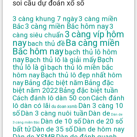
soi cầu dự đoán xổ số
3 càng khung 7 ngày
3 càng miền
Bắc
3 càng miền Bắc hôm nay
3
3 càng víp hôm
càng siêu chuẩn
nay
Ba càng miền
bach thủ đề
Bắc hôm nay
bạch thủ lô hôm
nay
Bạch thủ lô là giải mấy
Bạch
thủ lô là gì
bạch thủ lô miền bắc
hôm nay
Bạch thủ lô đẹp nhất hôm
nay
Bảng đặc biệt năm
Bảng đặc
biệt năm 2022
Bảng đặc biệt tuần
Cách đánh lô dàn 50 con
Cách đánh
lô dàn có lãi
Dàn 3 càng 10
du doan xsmb
số
Dàn 3 càng nuôi tuần
Dàn de
Dàn de
Dàn de 10 số
Dàn de 20 số
3 càng miền Bắc
bất tử
Dàn de 35 số
Dàn de hôm nay
Dàn de XSMB
Dàn de đánh quanh