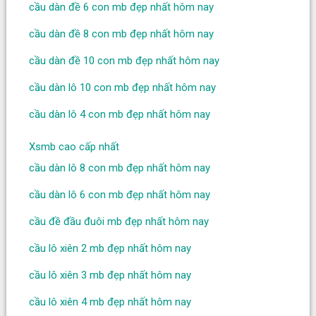
cầu dàn đề 6 con mb đẹp nhất hôm nay
cầu dàn đề 8 con mb đẹp nhất hôm nay
cầu dàn đề 10 con mb đẹp nhất hôm nay
cầu dàn lô 10 con mb đẹp nhất hôm nay
cầu dàn lô 4 con mb đẹp nhất hôm nay
Xsmb cao cấp nhất
cầu dàn lô 8 con mb đẹp nhất hôm nay
cầu dàn lô 6 con mb đẹp nhất hôm nay
cầu đề đầu đuôi mb đẹp nhất hôm nay
cầu lô xiên 2 mb đẹp nhất hôm nay
cầu lô xiên 3 mb đẹp nhất hôm nay
cầu lô xiên 4 mb đẹp nhất hôm nay