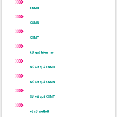
XSMB
XSMN
XSMT
kết quả hôm nay
Sổ kết quả XSMB
Sổ kết quả XSMN
Sổ kết quả XSMT
xổ số vietlott