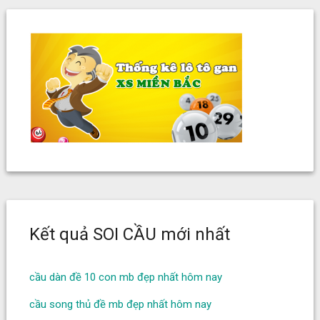
Kết quả SOI CẦU mới nhất
cầu dàn đề 10 con mb đẹp nhất hôm nay
cầu song thủ đề mb đẹp nhất hôm nay