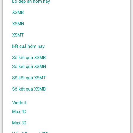
Lô đẹp ăn hôm nay
XSMB
XSMN
XSMT
kết quả hôm nay
Sổ kết quả XSMB
Sổ kết quả XSMN
Sổ kết quả XSMT
Sổ kết quả XSMB
Vietlott
Max 4D
Max 3D