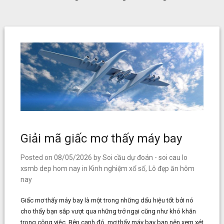
Giải mã giấc mơ thấy máy bay
Posted on
08/05/2026
by
Soi cầu dự đoán - soi cau lo
xsmb dep hom nay
in
Kinh nghiệm xổ số
,
Lô đẹp ăn hôm
nay
Giấc mơ thấy máy bay là một trong những dấu hiệu tốt bởi nó
cho thấy bạn sắp vượt qua những trở ngại cũng như khó khăn
trong công việc. Bên cạnh đó, mơ thấy máy bay bạn nên xem xét