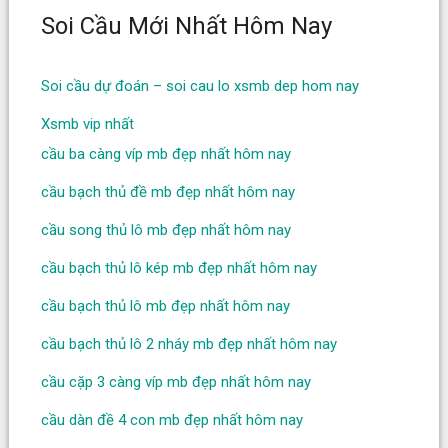
Soi Cầu Mới Nhất Hôm Nay
Soi cầu dự đoán – soi cau lo xsmb dep hom nay
Xsmb vip nhất
cầu ba càng víp mb đẹp nhất hôm nay
cầu bạch thủ đề mb đẹp nhất hôm nay
cầu song thủ lô mb đẹp nhất hôm nay
cầu bạch thủ lô kép mb đẹp nhất hôm nay
cầu bạch thủ lô mb đẹp nhất hôm nay
cầu bạch thủ lô 2 nháy mb đẹp nhất hôm nay
cầu cặp 3 càng víp mb đẹp nhất hôm nay
cầu dàn đề 4 con mb đẹp nhất hôm nay