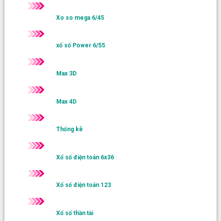
Xo so mega 6/45
xổ số Power 6/55
Max 3D
Max 4D
Thống kê
Xổ số điện toán 6x36
Xổ số điện toán 123
Xổ số thần tài