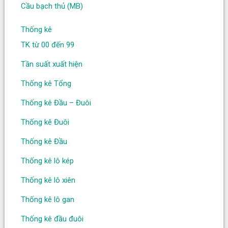
Cầu bạch thủ (MB)
Thống kê
TK từ 00 đến 99
Tần suất xuất hiện
Thống kê Tổng
Thống kê Đầu – Đuôi
Thống kê Đuôi
Thống kê Đầu
Thống kê lô kép
Thống kê lô xiên
Thống kê lô gan
Thống kê đầu đuôi