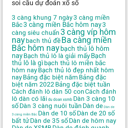
soi cầu dự đoán xổ số
3 càng khung 7 ngày
3 càng miền
Bắc
3 càng miền Bắc hôm nay
3
3 càng víp hôm
càng siêu chuẩn
nay
Ba càng miền
bach thủ đề
Bắc hôm nay
bạch thủ lô hôm
nay
Bạch thủ lô là giải mấy
Bạch
thủ lô là gì
bạch thủ lô miền bắc
hôm nay
Bạch thủ lô đẹp nhất hôm
nay
Bảng đặc biệt năm
Bảng đặc
biệt năm 2022
Bảng đặc biệt tuần
Cách đánh lô dàn 50 con
Cách đánh
lô dàn có lãi
Dàn 3 càng 10
du doan xsmb
số
Dàn 3 càng nuôi tuần
Dàn de
Dàn de
Dàn de 10 số
Dàn de 20 số
3 càng miền Bắc
bất tử
Dàn de 35 số
Dàn de hôm nay
Dàn de XSMB
Dàn de đánh quanh