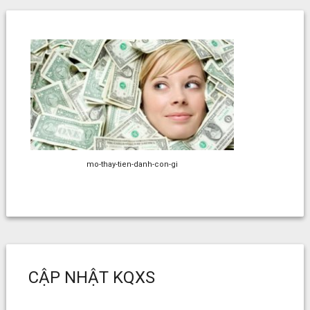
mo-thay-tien-danh-con-gi
CẬP NHẬT KQXS