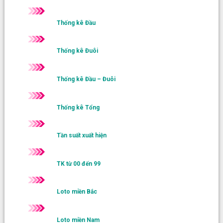
Thống kê Đầu
Thống kê Đuôi
Thống kê Đầu – Đuôi
Thống kê Tổng
Tần suất xuất hiện
TK từ 00 đến 99
Loto miền Bắc
Loto miền Nam