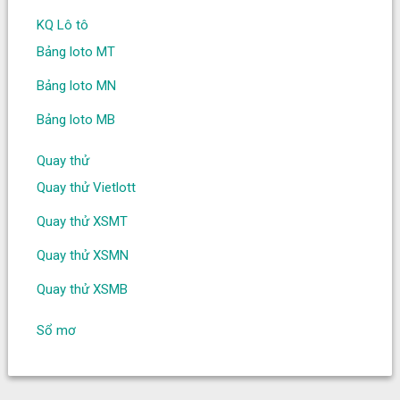
KQ Lô tô
Bảng loto MT
Bảng loto MN
Bảng loto MB
Quay thử
Quay thử Vietlott
Quay thử XSMT
Quay thử XSMN
Quay thử XSMB
Sổ mơ