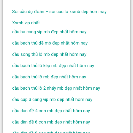
Soi cầu dự đoán – soi cau lo xsmb dep hom nay
Xsmb vip nhất
cầu ba càng víp mb đẹp nhất hôm nay
cầu bạch thủ đề mb đẹp nhất hôm nay
cầu song thủ lô mb đẹp nhất hôm nay
cầu bạch thủ lô kép mb đẹp nhất hôm nay
cầu bạch thủ lô mb đẹp nhất hôm nay
cầu bạch thủ lô 2 nháy mb đẹp nhất hôm nay
cầu cặp 3 càng víp mb đẹp nhất hôm nay
cầu dàn đề 4 con mb đẹp nhất hôm nay
cầu dàn đề 6 con mb đẹp nhất hôm nay