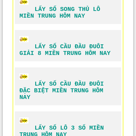
LẤY SỐ SONG THỦ LÔ 
MIỀN TRUNG HÔM NAY
LẤY SỐ CẦU ĐẦU ĐUÔI 
GIẢI 8 MIỀN TRUNG HÔM NAY
LẤY SỐ CẦU ĐẦU ĐUÔI 
ĐẶC BIỆT MIỀN TRUNG HÔM 
NAY
LẤY SỐ LÔ 3 SỐ MIỀN 
TRUNG HÔM NAY