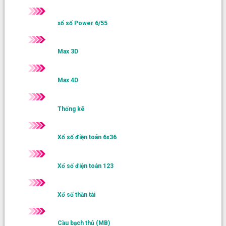
xổ số Power 6/55
Max 3D
Max 4D
Thống kê
Xổ số điện toán 6x36
Xổ số điện toán 123
Xổ số thần tài
Cầu bạch thủ (MB)