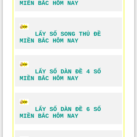
MIỀN BẮC HÔM NAY
LẤY SỐ SONG THỦ ĐỀ 
MIỀN BẮC HÔM NAY
LẤY SỐ DÀN ĐỀ 4 SỐ 
MIỀN BẮC HÔM NAY
LẤY SỐ DÀN ĐỀ 6 SỐ 
MIỀN BẮC HÔM NAY