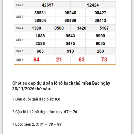
Chốt số đẹp dự đoán lô tô bạch thủ miền Bắc ngày
30/11/2026 thứ sáu:
? Đầu đuôi giải đặc biệt:
9,0
? Cặp lô tô 2 số đẹp hôm nay:
67 – 76
? Loto xiên 2, 3:
71 – 78 – 89