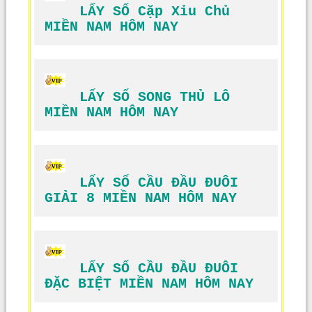
LẤY SỐ Cặp Xỉu Chủ 
MIỀN NAM HÔM NAY
LẤY SỐ SONG THỦ LÔ 
MIỀN NAM HÔM NAY
LẤY SỐ CẦU ĐẦU ĐUÔI 
GIẢI 8 MIỀN NAM HÔM NAY
LẤY SỐ CẦU ĐẦU ĐUÔI 
ĐẶC BIỆT MIỀN NAM HÔM NAY