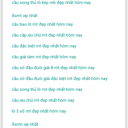
cầu song thủ lô kép mb đẹp nhất hôm nay
Xsmt vip nhất
cầu bao lô mt đẹp nhất hôm nay
cầu cặp xíu chủ mt đẹp nhất hôm nay
cầu đặc biệt mt đẹp nhất hôm nay
cầu giải tám mt đẹp nhất hôm nay
cầu sớ đầu đuôi giải 8 mt đẹp nhất hôm nay
cầu sớ đầu đuôi giải đặc biệt mt đẹp nhất hôm nay
cầu song thủ lô mt đẹp nhất hôm nay
cầu xíu chủ mt đẹp nhất hôm nay
lô 3 số mt đẹp nhất hôm nay
Xsmn vip nhất