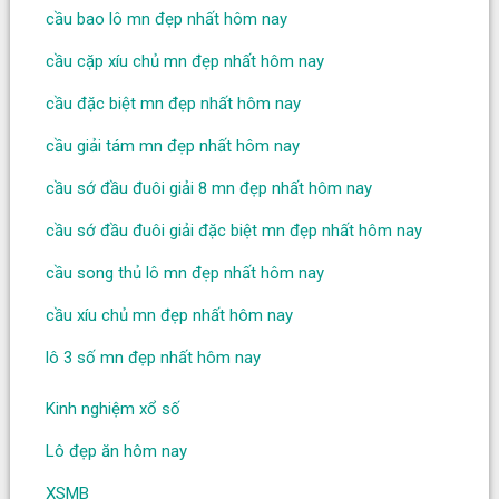
cầu bao lô mn đẹp nhất hôm nay
cầu cặp xíu chủ mn đẹp nhất hôm nay
cầu đặc biệt mn đẹp nhất hôm nay
cầu giải tám mn đẹp nhất hôm nay
cầu sớ đầu đuôi giải 8 mn đẹp nhất hôm nay
cầu sớ đầu đuôi giải đặc biệt mn đẹp nhất hôm nay
cầu song thủ lô mn đẹp nhất hôm nay
cầu xíu chủ mn đẹp nhất hôm nay
lô 3 số mn đẹp nhất hôm nay
Kinh nghiệm xổ số
Lô đẹp ăn hôm nay
XSMB