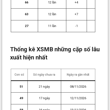
66
12 lần
+4
63
12 lần
+7
27
11 lần
-1
Thống kê XSMB những cặp số lâu
xuất hiện nhất
Con số
Số ngày chưa ra
Ngày ra gần nhất
51
21 ngày
08/11/2026
49
17 ngày
12/11/2026
58
16 ngày
13/11/2026