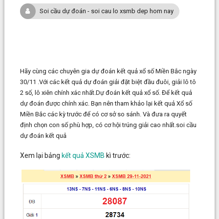
Soi cầu dự đoán - soi cau lo xsmb dep hom nay
Hãy cùng các chuyên gia dự đoán kết quả xổ số Miền Bắc ngày
30/11 .Với các kết quả dự đoán giải đặt biệt đầu đuôi, giải lô tô
2 số, lô xiên chính xác nhất.Dự đoán kết quả xổ số. Để kết quả
dự đoán được chính xác. Bạn nên tham khảo lại kết quả Xổ số
Miền Bắc các kỳ trước để có cơ sở so sánh. Và đưa ra quyết
định chọn con số phù hợp, có cơ hội trúng giải cao nhất.soi cầu
dự đoán kết quả
Xem lại bảng
kết quả XSMB
kì trước: