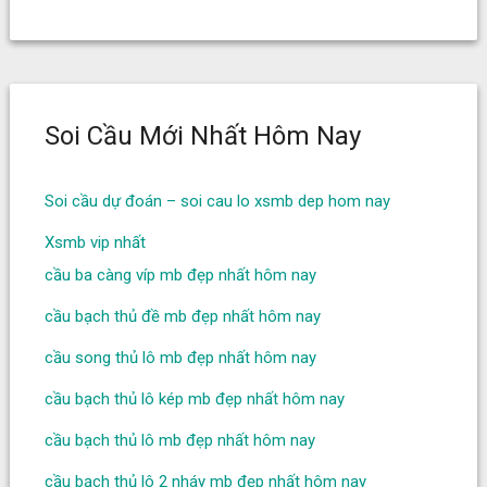
Soi Cầu Mới Nhất Hôm Nay
Soi cầu dự đoán – soi cau lo xsmb dep hom nay
Xsmb vip nhất
cầu ba càng víp mb đẹp nhất hôm nay
cầu bạch thủ đề mb đẹp nhất hôm nay
cầu song thủ lô mb đẹp nhất hôm nay
cầu bạch thủ lô kép mb đẹp nhất hôm nay
cầu bạch thủ lô mb đẹp nhất hôm nay
cầu bạch thủ lô 2 nháy mb đẹp nhất hôm nay