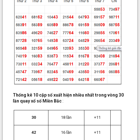
Thống kê 10 cặp số xuất hiện nhiều nhất trong vòng 30
lần quay xổ số Miền Bắc
:
30
18 lần
+11
42
16 lần
+11