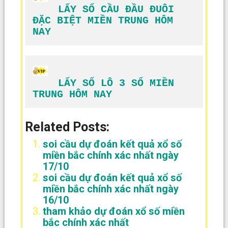
LẤY SỐ CẦU ĐẦU ĐUÔI 
ĐẶC BIỆT MIỀN TRUNG HÔM 
NAY
LẤY SỐ LÔ 3 SỐ MIỀN 
TRUNG HÔM NAY
Related Posts:
soi cầu dự đoán kết quả xổ số
miền bắc chính xác nhất ngày
17/10
soi cầu dự đoán kết quả xổ số
miền bắc chính xác nhất ngày
16/10
tham khảo dự đoán xổ số miền
bắc chính xác nhất