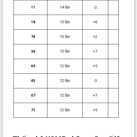
11
14 lần
-2
18
13 lần
+6
74
13 lần
+2
34
13 lần
+7
69
12 lần
+5
45
12 lần
-3
07
12 lần
+7
71
12 lần
+5