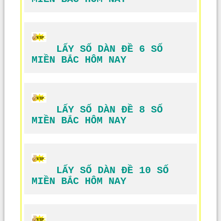
LẤY SỐ DÀN ĐỀ 6 SỐ 
MIỀN BẮC HÔM NAY
LẤY SỐ DÀN ĐỀ 8 SỐ 
MIỀN BẮC HÔM NAY
LẤY SỐ DÀN ĐỀ 10 SỐ 
MIỀN BẮC HÔM NAY