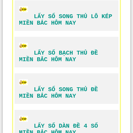
LẤY SỐ SONG THỦ LÔ KÉP 
MIỀN BẮC HÔM NAY
LẤY SỐ BẠCH THỦ ĐỀ 
MIỀN BẮC HÔM NAY
LẤY SỐ SONG THỦ ĐỀ 
MIỀN BẮC HÔM NAY
LẤY SỐ DÀN ĐỀ 4 SỐ 
MIỀN BẮC HÔM NAY