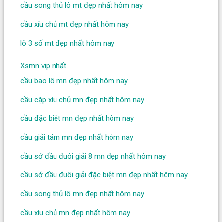
cầu song thủ lô mt đẹp nhất hôm nay
cầu xíu chủ mt đẹp nhất hôm nay
lô 3 số mt đẹp nhất hôm nay
Xsmn vip nhất
cầu bao lô mn đẹp nhất hôm nay
cầu cặp xíu chủ mn đẹp nhất hôm nay
cầu đặc biệt mn đẹp nhất hôm nay
cầu giải tám mn đẹp nhất hôm nay
cầu sớ đầu đuôi giải 8 mn đẹp nhất hôm nay
cầu sớ đầu đuôi giải đặc biệt mn đẹp nhất hôm nay
cầu song thủ lô mn đẹp nhất hôm nay
cầu xíu chủ mn đẹp nhất hôm nay