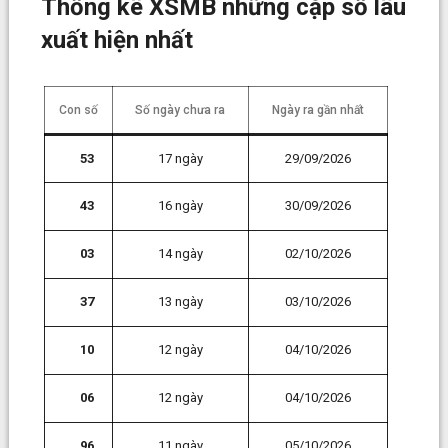
Thống kê XSMB những cặp số lâu
xuất hiện nhất
Con số
Số ngày chưa ra
Ngày ra gần nhất
53
17 ngày
29/09/2026
43
16 ngày
30/09/2026
03
14 ngày
02/10/2026
37
13 ngày
03/10/2026
10
12 ngày
04/10/2026
06
12 ngày
04/10/2026
96
11 ngày
05/10/2026