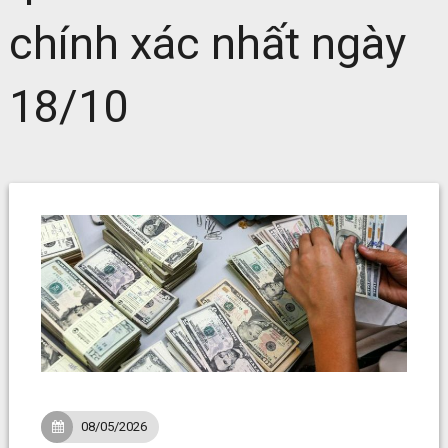
chính xác nhất ngày
18/10
08/05/2026