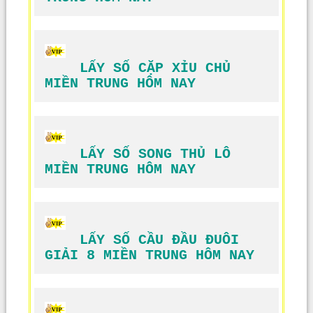
LẤY SỐ CẶP XỈU CHỦ 
MIỀN TRUNG HÔM NAY
LẤY SỐ SONG THỦ LÔ 
MIỀN TRUNG HÔM NAY
LẤY SỐ CẦU ĐẦU ĐUÔI 
GIẢI 8 MIỀN TRUNG HÔM NAY