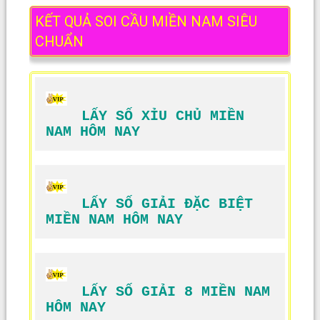
KẾT QUẢ SOI CẦU MIỀN NAM SIÊU
CHUẨN
LẤY SỐ XỈU CHỦ MIỀN 
NAM HÔM NAY
LẤY SỐ GIẢI ĐẶC BIỆT 
MIỀN NAM HÔM NAY
LẤY SỐ GIẢI 8 MIỀN NAM 
HÔM NAY