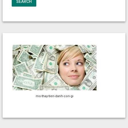
SEARCH
mo-thay-tien-danh-con-gi