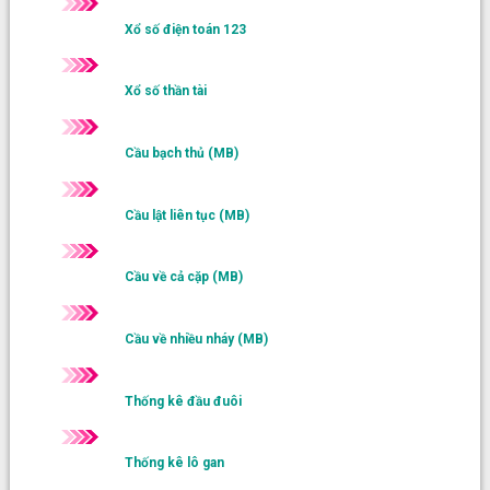
Xổ số điện toán 123
Xổ số thần tài
Cầu bạch thủ (MB)
Cầu lật liên tục (MB)
Cầu về cả cặp (MB)
Cầu về nhiều nháy (MB)
Thống kê đầu đuôi
Thống kê lô gan