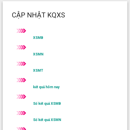
CẬP NHẬT KQXS
XSMB
XSMN
XSMT
kết quả hôm nay
Sổ kết quả XSMB
Sổ kết quả XSMN