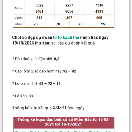
Chốt số đẹp dự đoán
lô tô bạch thủ
miền Bắc ngày
18/10/2026 thứ sáu:
soi cầu dự đoán kết quả
? Đầu đuôi giải đặc biệt:
8,3
? Cặp lô tô 2 số đẹp hôm nay:
92 – 82
? Loto xiên 2, 3:
63 – 72 – 15
? Lô kép:
33
Thống kê loto kết quả XSMB hàng ngày: