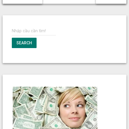
SEARCH