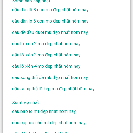
Xsmb cao cấp nhất
cầu dàn lô 8 con mb đẹp nhất hôm nay
cầu dàn lô 6 con mb đẹp nhất hôm nay
cầu đề đầu đuôi mb đẹp nhất hôm nay
cầu lô xiên 2 mb đẹp nhất hôm nay
cầu lô xiên 3 mb đẹp nhất hôm nay
cầu lô xiên 4 mb đẹp nhất hôm nay
cầu song thủ đề mb đẹp nhất hôm nay
cầu song thủ lô kép mb đẹp nhất hôm nay
Xsmt vip nhất
cầu bao lô mt đẹp nhất hôm nay
cầu cặp xíu chủ mt đẹp nhất hôm nay