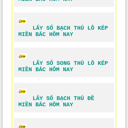
LẤY SỐ BẠCH THỦ LÔ KÉP 
MIỀN BẮC HÔM NAY
LẤY SỐ SONG THỦ LÔ KÉP 
MIỀN BẮC HÔM NAY
LẤY SỐ BẠCH THỦ ĐỀ 
MIỀN BẮC HÔM NAY