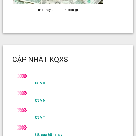
mo-thay-tien-danh-con-gi
CẬP NHẬT KQXS
XSMB
XSMN
XSMT
kết quả hôm nay