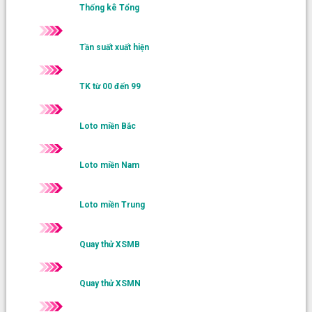
Thống kê Tổng
Tần suất xuất hiện
TK từ 00 đến 99
Loto miền Bắc
Loto miền Nam
Loto miền Trung
Quay thử XSMB
Quay thử XSMN