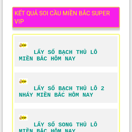
KẾT QUẢ SOI CẦU MIỀN BẮC SUPER
VIP
LẤY SỐ BẠCH THỦ LÔ 
MIỀN BẮC HÔM NAY
LẤY SỐ BẠCH THỦ LÔ 2 
NHÁY MIỀN BẮC HÔM NAY
LẤY SỐ SONG THỦ LÔ 
MIỀN BẮC HÔM NAY