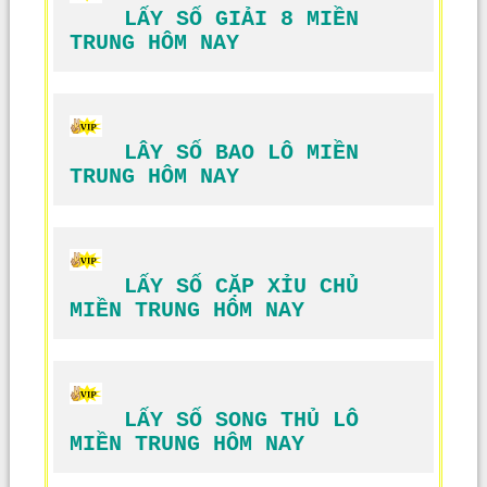
LẤY SỐ GIẢI 8 MIỀN 
TRUNG HÔM NAY
LÂY SỐ BAO LÔ MIỀN 
TRUNG HÔM NAY
LẤY SỐ CẶP XỈU CHỦ 
MIỀN TRUNG HÔM NAY
LẤY SỐ SONG THỦ LÔ 
MIỀN TRUNG HÔM NAY