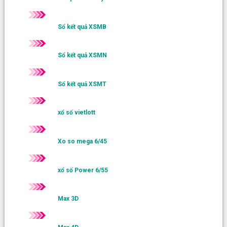
Sổ kết quả XSMB
Sổ kết quả XSMN
Sổ kết quả XSMT
xổ số vietlott
Xo so mega 6/45
xổ số Power 6/55
Max 3D