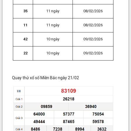
35
11 ngày
08/02/2026
11
11 ngày
08/02/2026
42
10 ngày
09/02/2026
22
10 ngày
09/02/2026
Quay thử xổ số Miền Bắc ngày 21/02