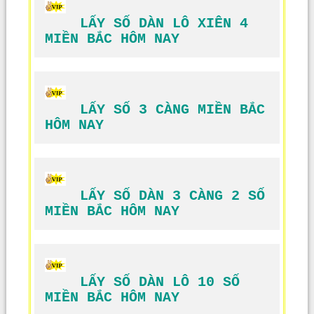
LẤY SỐ DÀN LÔ XIÊN 4 
MIỀN BẮC HÔM NAY
LẤY SỐ 3 CÀNG MIỀN BẮC 
HÔM NAY
LẤY SỐ DÀN 3 CÀNG 2 SỐ 
MIỀN BẮC HÔM NAY
LẤY SỐ DÀN LÔ 10 SỐ 
MIỀN BẮC HÔM NAY