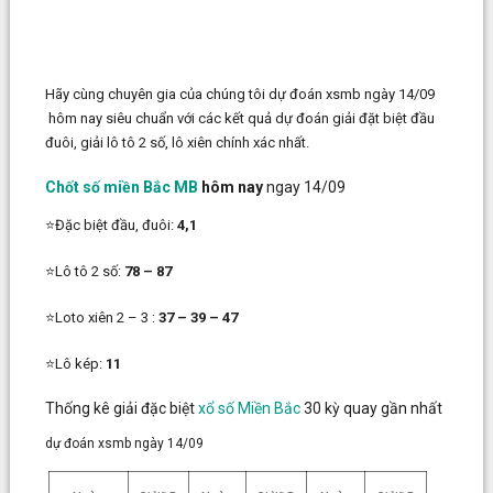
Hãy cùng chuyên gia của chúng tôi dự đoán xsmb ngày 14/09
hôm nay siêu chuẩn với các kết quả dự đoán giải đặt biệt đầu
đuôi, giải lô tô 2 số, lô xiên chính xác nhất.
Chốt số miền Bắc MB
hôm nay
ngay 14/09
⭐️Đặc biệt đầu, đuôi:
4,1
⭐️Lô tô 2 số:
78 – 87
⭐️Loto xiên 2 – 3 :
37 – 39 – 47
⭐️Lô kép:
11
Thống kê giải đặc biệt
xổ số Miền Bắc
30 kỳ quay gần nhất
dự đoán xsmb ngày 14/09