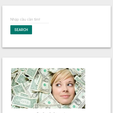
SEARCH