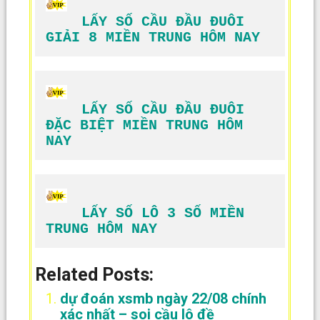
LẤY SỐ CẦU ĐẦU ĐUÔI 
GIẢI 8 MIỀN TRUNG HÔM NAY
LẤY SỐ CẦU ĐẦU ĐUÔI 
ĐẶC BIỆT MIỀN TRUNG HÔM 
NAY
LẤY SỐ LÔ 3 SỐ MIỀN 
TRUNG HÔM NAY
Related Posts:
dự đoán xsmb ngày 22/08 chính
xác nhất – soi cầu lô đề