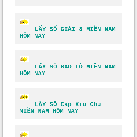
LẤY SỐ GIẢI 8 MIỀN NAM 
HÔM NAY
LẤY SỐ BAO LÔ MIỀN NAM 
HÔM NAY
LẤY SỐ Cặp Xỉu Chủ 
MIỀN NAM HÔM NAY