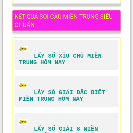
KẾT QUẢ SOI CẦU MIỀN TRUNG SIÊU
CHUẨN
LẤY SỐ XỈU CHỦ MIỀN 
TRUNG HÔM NAY
LẤY SỐ GIẢI ĐẶC BIỆT 
MIỀN TRUNG HÔM NAY
LẤY SỐ GIẢI 8 MIỀN 