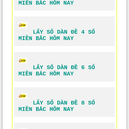
MIỀN BẮC HÔM NAY
LẤY SỐ DÀN ĐỀ 4 SỐ 
MIỀN BẮC HÔM NAY
LẤY SỐ DÀN ĐỀ 6 SỐ 
MIỀN BẮC HÔM NAY
LẤY SỐ DÀN ĐỀ 8 SỐ 
MIỀN BẮC HÔM NAY