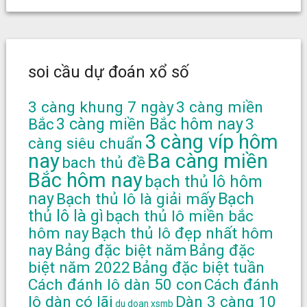
soi cầu dự đoán xổ số
3 càng khung 7 ngày
3 càng miền
Bắc
3 càng miền Bắc hôm nay
3
3 càng víp hôm
càng siêu chuẩn
nay
Ba càng miền
bach thủ đề
Bắc hôm nay
bạch thủ lô hôm
nay
Bạch thủ lô là giải mấy
Bạch
thủ lô là gì
bạch thủ lô miền bắc
hôm nay
Bạch thủ lô đẹp nhất hôm
nay
Bảng đặc biệt năm
Bảng đặc
biệt năm 2022
Bảng đặc biệt tuần
Cách đánh lô dàn 50 con
Cách đánh
lô dàn có lãi
Dàn 3 càng 10
du doan xsmb