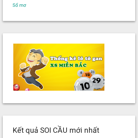
Sổ mơ
Kết quả SOI CẦU mới nhất