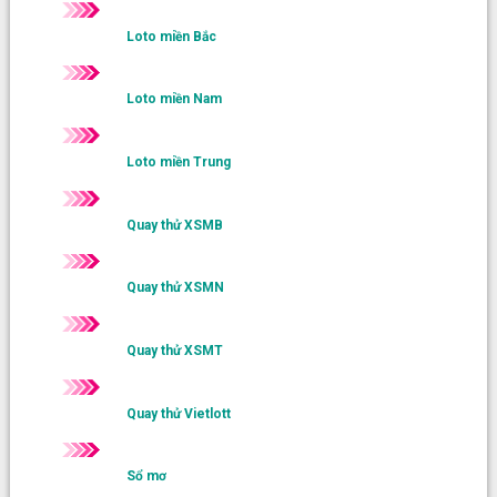
Loto miền Bắc
Loto miền Nam
Loto miền Trung
Quay thử XSMB
Quay thử XSMN
Quay thử XSMT
Quay thử Vietlott
Sổ mơ