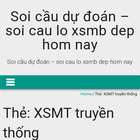
Soi cầu dự đoán –
soi cau lo xsmb dep
hom nay
Soi cầu dự đoán – soi cau lo xsmb dep hom nay
Home
/
Thẻ:
XSMT truyền thống
Thẻ:
XSMT truyền
thống