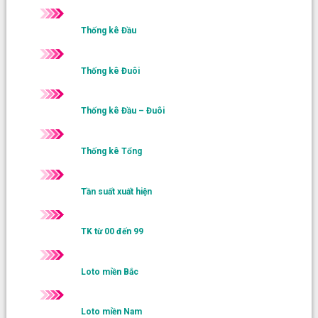
Thống kê Đầu
Thống kê Đuôi
Thống kê Đầu – Đuôi
Thống kê Tổng
Tần suất xuất hiện
TK từ 00 đến 99
Loto miền Bắc
Loto miền Nam