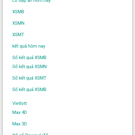
Lô đẹp ăn hôm nay
XSMB
XSMN
XSMT
kết quả hôm nay
Sổ kết quả XSMB
Sổ kết quả XSMN
Sổ kết quả XSMT
Sổ kết quả XSMB
Vietlott
Max 4D
Max 3D