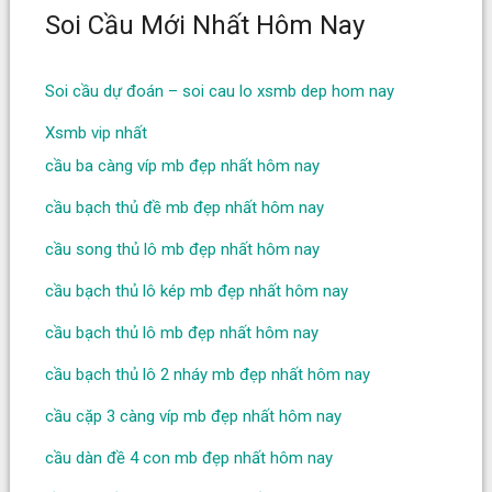
Soi Cầu Mới Nhất Hôm Nay
Soi cầu dự đoán – soi cau lo xsmb dep hom nay
Xsmb vip nhất
cầu ba càng víp mb đẹp nhất hôm nay
cầu bạch thủ đề mb đẹp nhất hôm nay
cầu song thủ lô mb đẹp nhất hôm nay
cầu bạch thủ lô kép mb đẹp nhất hôm nay
cầu bạch thủ lô mb đẹp nhất hôm nay
cầu bạch thủ lô 2 nháy mb đẹp nhất hôm nay
cầu cặp 3 càng víp mb đẹp nhất hôm nay
cầu dàn đề 4 con mb đẹp nhất hôm nay