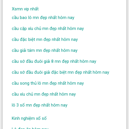
Xsmn vip nhất
cầu bao lô mn đẹp nhất hôm nay
cầu cặp xíu chủ mn đẹp nhất hôm nay
cầu đặc biệt mn đẹp nhất hôm nay
cầu giải tám mn đẹp nhất hôm nay
cầu sớ đầu đuôi giải 8 mn đẹp nhất hôm nay
cầu sớ đầu đuôi giải đặc biệt mn đẹp nhất hôm nay
cầu song thủ lô mn đẹp nhất hôm nay
cầu xíu chủ mn đẹp nhất hôm nay
lô 3 số mn đẹp nhất hôm nay
Kinh nghiệm xổ số