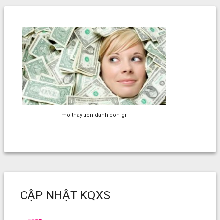
mo-thay-tien-danh-con-gi
CẬP NHẬT KQXS