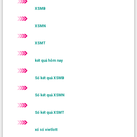
XSMB
XSMN
XSMT
kết quả hôm nay
Sổ kết quả XSMB
Sổ kết quả XSMN
Sổ kết quả XSMT
xổ số vietlott