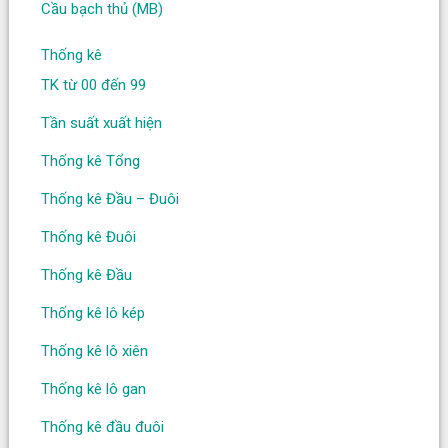
Cầu bạch thủ (MB)
Thống kê
TK từ 00 đến 99
Tần suất xuất hiện
Thống kê Tổng
Thống kê Đầu – Đuôi
Thống kê Đuôi
Thống kê Đầu
Thống kê lô kép
Thống kê lô xiên
Thống kê lô gan
Thống kê đầu đuôi