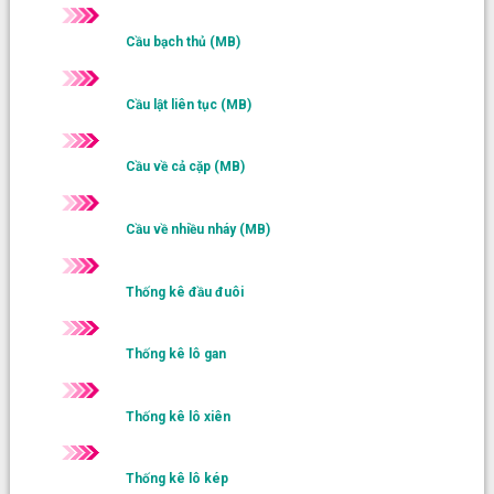
Cầu bạch thủ (MB)
Cầu lật liên tục (MB)
Cầu về cả cặp (MB)
Cầu về nhiều nháy (MB)
Thống kê đầu đuôi
Thống kê lô gan
Thống kê lô xiên
Thống kê lô kép