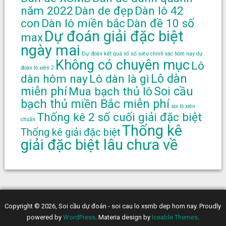
năm 2022
Dàn de đẹp
Dàn lô 42
con
Dàn lô miền bắc
Dàn đề 10 số
Dự đoán giải đặc biệt
max
ngày mai
Dự đoán kết quả xổ số siêu chính xác hôm nay
dự
Không có chuyên mục
Lô
đoán lô xiên 2
dàn hôm nay
Lô dàn là gì
Lô dàn
miễn phí
Mua bạch thủ lô
Soi cầu
bạch thủ miền Bắc miễn phí
soi lô xiên
Thống kê 2 số cuối giải đặc biệt
chuẩn
Thống kê
Thống kê giải đặc biệt
giải đặc biệt lâu chưa về
Copyright © 2026, Soi cầu dự đoán - soi cau lo xsmb dep hom nay. Proudly
powered by
WordPress
. Materia design by
Iceable Themes
.