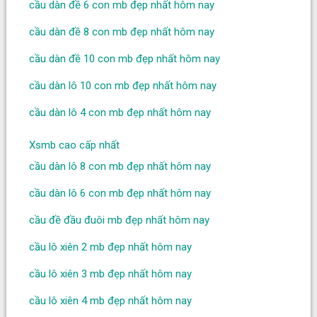
cầu dàn đề 6 con mb đẹp nhất hôm nay
cầu dàn đề 8 con mb đẹp nhất hôm nay
cầu dàn đề 10 con mb đẹp nhất hôm nay
cầu dàn lô 10 con mb đẹp nhất hôm nay
cầu dàn lô 4 con mb đẹp nhất hôm nay
Xsmb cao cấp nhất
cầu dàn lô 8 con mb đẹp nhất hôm nay
cầu dàn lô 6 con mb đẹp nhất hôm nay
cầu đề đầu đuôi mb đẹp nhất hôm nay
cầu lô xiên 2 mb đẹp nhất hôm nay
cầu lô xiên 3 mb đẹp nhất hôm nay
cầu lô xiên 4 mb đẹp nhất hôm nay