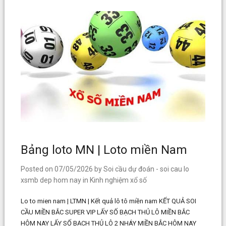
Bảng loto MN | Loto miền Nam
Posted on
07/05/2026
by
Soi cầu dự đoán - soi cau lo
xsmb dep hom nay
in
Kinh nghiệm xổ số
Lo to mien nam | LTMN | Kết quả lô tô miền nam KẾT QUẢ SOI
CẦU MIỀN BẮC SUPER VIP LẤY SỐ BẠCH THỦ LÔ MIỀN BẮC
HÔM NAY LẤY SỐ BẠCH THỦ LÔ 2 NHÁY MIỀN BẮC HÔM NAY