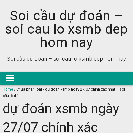
Soi cầu dự đoán –
soi cau lo xsmb dep
hom nay
Soi cầu dự đoán – soi cau lo xsmb dep hom nay
Home
/
Chưa phân loại
/
dự đoán xsmb ngày 27/07 chính xác nhất – soi
cầu lô đề
dự đoán xsmb ngày
27/07 chính xác