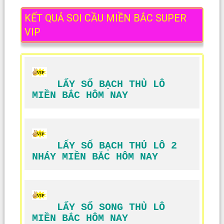
KẾT QUẢ SOI CẦU MIỀN BẮC SUPER
VIP
LẤY SỐ BẠCH THỦ LÔ 
MIỀN BẮC HÔM NAY
LẤY SỐ BẠCH THỦ LÔ 2 
NHÁY MIỀN BẮC HÔM NAY
LẤY SỐ SONG THỦ LÔ 
MIỀN BẮC HÔM NAY