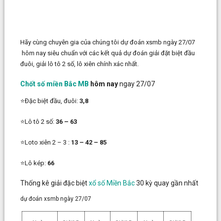
Hãy cùng chuyên gia của chúng tôi dự đoán xsmb ngày 27/07
hôm nay siêu chuẩn với các kết quả dự đoán giải đặt biệt đầu
đuôi, giải lô tô 2 số, lô xiên chính xác nhất.
Chốt số miền Bắc MB
hôm nay
ngay 27/07
⭐️Đặc biệt đầu, đuôi:
3,8
⭐️Lô tô 2 số:
36 – 63
⭐️Loto xiên 2 – 3 :
13 – 42 – 85
⭐️Lô kép:
66
Thống kê giải đặc biệt
xổ số Miền Bắc
30 kỳ quay gần nhất
dự đoán xsmb ngày 27/07