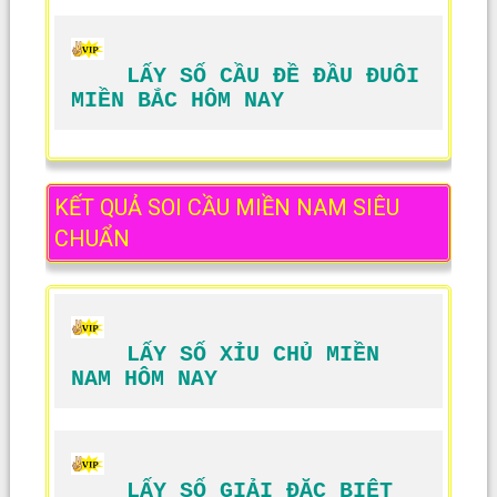
LẤY SỐ CẦU ĐỀ ĐẦU ĐUÔI 
MIỀN BẮC HÔM NAY
KẾT QUẢ SOI CẦU MIỀN NAM SIÊU
CHUẨN
LẤY SỐ XỈU CHỦ MIỀN 
NAM HÔM NAY
LẤY SỐ GIẢI ĐẶC BIỆT 