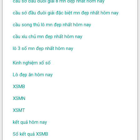
cầu sớ đầu đuôi giải 8 mn đẹp nhất hôm nay
cầu sớ đầu đuôi giải đặc biệt mn đẹp nhất hôm nay
cầu song thủ lô mn đẹp nhất hôm nay
cầu xíu chủ mn đẹp nhất hôm nay
lô 3 số mn đẹp nhất hôm nay
Kinh nghiệm xổ số
Lô đẹp ăn hôm nay
XSMB
XSMN
XSMT
kết quả hôm nay
Sổ kết quả XSMB