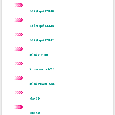
Sổ kết quả XSMB
Sổ kết quả XSMN
Sổ kết quả XSMT
xổ số vietlott
Xo so mega 6/45
xổ số Power 6/55
Max 3D
Max 4D