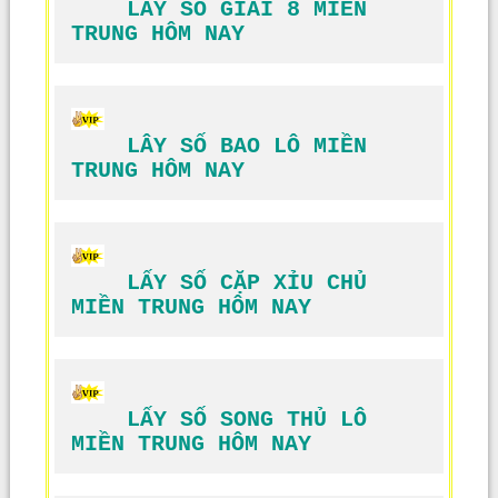
LẤY SỐ GIẢI 8 MIỀN 
TRUNG HÔM NAY
LÂY SỐ BAO LÔ MIỀN 
TRUNG HÔM NAY
LẤY SỐ CẶP XỈU CHỦ 
MIỀN TRUNG HÔM NAY
LẤY SỐ SONG THỦ LÔ 
MIỀN TRUNG HÔM NAY