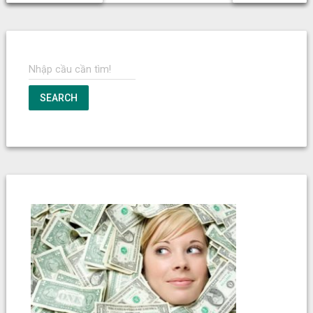
SEARCH