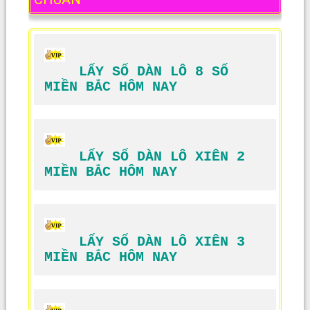
LẤY SỐ DÀN LÔ 8 SỐ 
MIỀN BẮC HÔM NAY
LẤY SỐ DÀN LÔ XIÊN 2 
MIỀN BẮC HÔM NAY
LẤY SỐ DÀN LÔ XIÊN 3 
MIỀN BẮC HÔM NAY