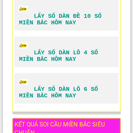
LẤY SỐ DÀN ĐỀ 10 SỐ 
MIỀN BẮC HÔM NAY
LẤY SỐ DÀN LÔ 4 SỐ 
MIỀN BẮC HÔM NAY
LẤY SỐ DÀN LÔ 6 SỐ 
MIỀN BẮC HÔM NAY
KẾT QUẢ SOI CẦU MIỀN BẮC SIÊU
CHUẨN