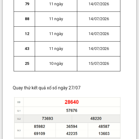
79
11 ngày
14/07/2026
88
11 ngày
14/07/2026
12
11 ngày
14/07/2026
43
11 ngày
14/07/2026
25
10 ngày
15/07/2026
Quay thử kết quả xổ số ngày 27/07