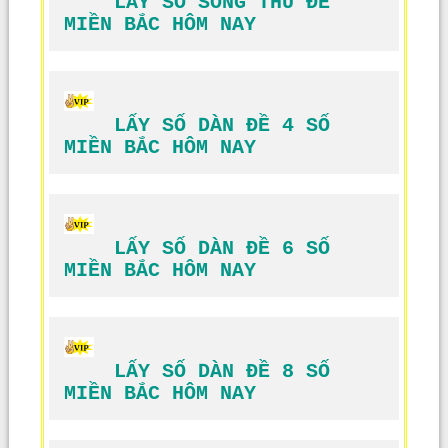
LẤY SỐ SONG THỦ ĐỀ 
MIỀN BẮC HÔM NAY
LẤY SỐ DÀN ĐỀ 4 SỐ 
MIỀN BẮC HÔM NAY
LẤY SỐ DÀN ĐỀ 6 SỐ 
MIỀN BẮC HÔM NAY
LẤY SỐ DÀN ĐỀ 8 SỐ 
MIỀN BẮC HÔM NAY