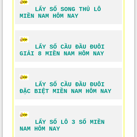
LẤY SỐ SONG THỦ LÔ 
MIỀN NAM HÔM NAY
LẤY SỐ CẦU ĐẦU ĐUÔI 
GIẢI 8 MIỀN NAM HÔM NAY
LẤY SỐ CẦU ĐẦU ĐUÔI 
ĐẶC BIỆT MIỀN NAM HÔM NAY
LẤY SỐ LÔ 3 SỐ MIỀN 
NAM HÔM NAY