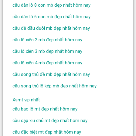
cầu dàn lô 8 con mb đẹp nhất hôm nay
cầu dàn lô 6 con mb đẹp nhất hôm nay
cầu đề đầu đuôi mb đẹp nhất hôm nay
cầu lô xiên 2 mb đẹp nhất hôm nay
cầu lô xiên 3 mb đẹp nhất hôm nay
cầu lô xiên 4 mb đẹp nhất hôm nay
cầu song thủ đề mb đẹp nhất hôm nay
cầu song thủ lô kép mb đẹp nhất hôm nay
Xsmt vip nhất
cầu bao lô mt đẹp nhất hôm nay
cầu cặp xíu chủ mt đẹp nhất hôm nay
cầu đặc biệt mt đẹp nhất hôm nay