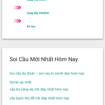
Quay thử Vietlott
Sổ mơ
Soi Cầu Mới Nhất Hôm Nay
Soi cầu dự đoán – soi cau lo xsmb dep hom nay
Xsmb vip nhất
cầu ba càng víp mb đẹp nhất hôm nay
cầu bạch thủ đề mb đẹp nhất hôm nay