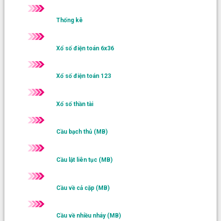
Thống kê
Xổ số điện toán 6x36
Xổ số điện toán 123
Xổ số thần tài
Cầu bạch thủ (MB)
Cầu lật liên tục (MB)
Cầu về cả cặp (MB)
Cầu về nhiều nháy (MB)