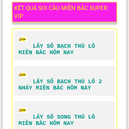
KẾT QUẢ SOI CẦU MIỀN BẮC SUPER
VIP
LẤY SỐ BẠCH THỦ LÔ 
MIỀN BẮC HÔM NAY
LẤY SỐ BẠCH THỦ LÔ 2 
NHÁY MIỀN BẮC HÔM NAY
LẤY SỐ SONG THỦ LÔ 
MIỀN BẮC HÔM NAY