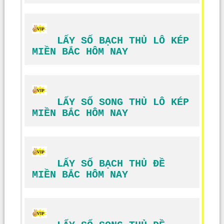
LẤY SỐ BẠCH THỦ LÔ KÉP 
MIỀN BẮC HÔM NAY
LẤY SỐ SONG THỦ LÔ KÉP 
MIỀN BẮC HÔM NAY
LẤY SỐ BẠCH THỦ ĐỀ 
MIỀN BẮC HÔM NAY