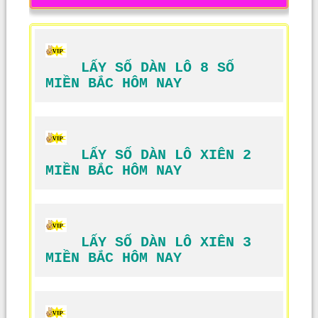
LẤY SỐ DÀN LÔ 8 SỐ 
MIỀN BẮC HÔM NAY
LẤY SỐ DÀN LÔ XIÊN 2 
MIỀN BẮC HÔM NAY
LẤY SỐ DÀN LÔ XIÊN 3 
MIỀN BẮC HÔM NAY