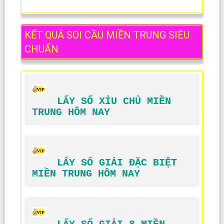
KẾT QUẢ SOI CẦU MIỀN TRUNG SIÊU
CHUẨN
LẤY SỐ XỈU CHỦ MIỀN 
TRUNG HÔM NAY
LẤY SỐ GIẢI ĐẶC BIỆT 
MIỀN TRUNG HÔM NAY