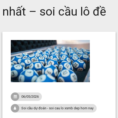
nhất – soi cầu lô đề
06/05/2026
Soi cầu dự đoán - soi cau lo xsmb dep hom nay