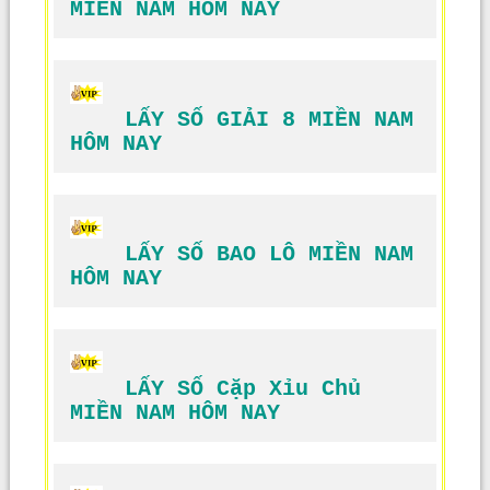
MIỀN NAM HÔM NAY
LẤY SỐ GIẢI 8 MIỀN NAM 
HÔM NAY
LẤY SỐ BAO LÔ MIỀN NAM 
HÔM NAY
LẤY SỐ Cặp Xỉu Chủ 
MIỀN NAM HÔM NAY