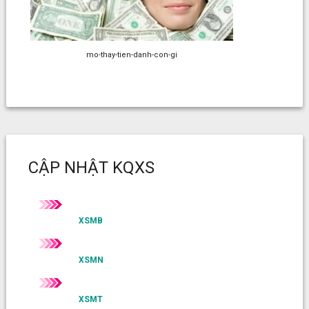
mo-thay-tien-danh-con-gi
CẬP NHẬT KQXS
XSMB
XSMN
XSMT