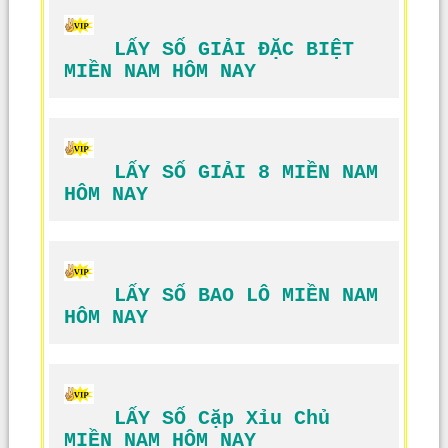
LẤY SỐ GIẢI ĐẶC BIỆT 
MIỀN NAM HÔM NAY
LẤY SỐ GIẢI 8 MIỀN NAM 
HÔM NAY
LẤY SỐ BAO LÔ MIỀN NAM 
HÔM NAY
LẤY SỐ Cặp Xỉu Chủ 
MIỀN NAM HÔM NAY