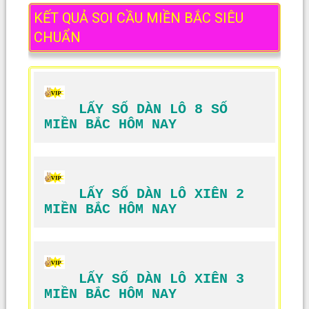
KẾT QUẢ SOI CẦU MIỀN BẮC SIÊU
CHUẨN
LẤY SỐ DÀN LÔ 8 SỐ 
MIỀN BẮC HÔM NAY
LẤY SỐ DÀN LÔ XIÊN 2 
MIỀN BẮC HÔM NAY
LẤY SỐ DÀN LÔ XIÊN 3 
MIỀN BẮC HÔM NAY