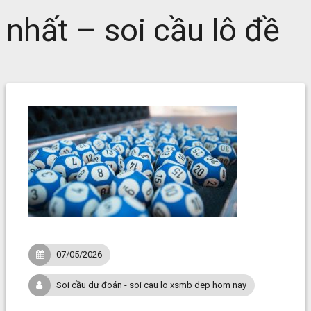
nhất – soi cầu lô đề
07/05/2026
Soi cầu dự đoán - soi cau lo xsmb dep hom nay