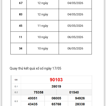
67
12 ngày
04/05/2026
83
12 ngày
04/05/2026
45
11 ngày
05/05/2026
11
10 ngày
06/05/2026
34
10 ngày
06/05/2026
Quay thử kết quả xổ số ngày 17/05