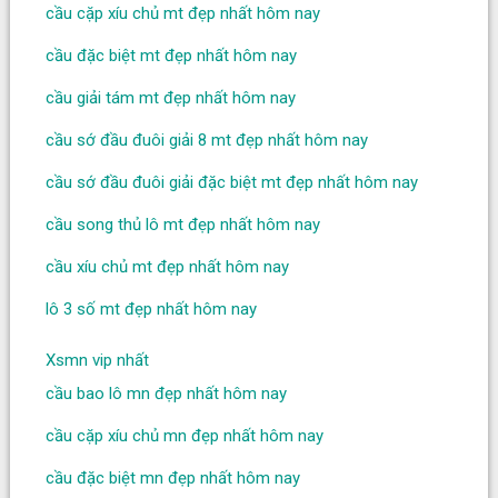
cầu cặp xíu chủ mt đẹp nhất hôm nay
cầu đặc biệt mt đẹp nhất hôm nay
cầu giải tám mt đẹp nhất hôm nay
cầu sớ đầu đuôi giải 8 mt đẹp nhất hôm nay
cầu sớ đầu đuôi giải đặc biệt mt đẹp nhất hôm nay
cầu song thủ lô mt đẹp nhất hôm nay
cầu xíu chủ mt đẹp nhất hôm nay
lô 3 số mt đẹp nhất hôm nay
Xsmn vip nhất
cầu bao lô mn đẹp nhất hôm nay
cầu cặp xíu chủ mn đẹp nhất hôm nay
cầu đặc biệt mn đẹp nhất hôm nay