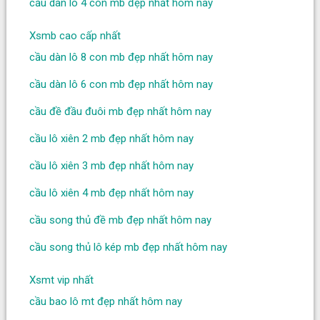
cầu dàn lô 4 con mb đẹp nhất hôm nay
Xsmb cao cấp nhất
cầu dàn lô 8 con mb đẹp nhất hôm nay
cầu dàn lô 6 con mb đẹp nhất hôm nay
cầu đề đầu đuôi mb đẹp nhất hôm nay
cầu lô xiên 2 mb đẹp nhất hôm nay
cầu lô xiên 3 mb đẹp nhất hôm nay
cầu lô xiên 4 mb đẹp nhất hôm nay
cầu song thủ đề mb đẹp nhất hôm nay
cầu song thủ lô kép mb đẹp nhất hôm nay
Xsmt vip nhất
cầu bao lô mt đẹp nhất hôm nay