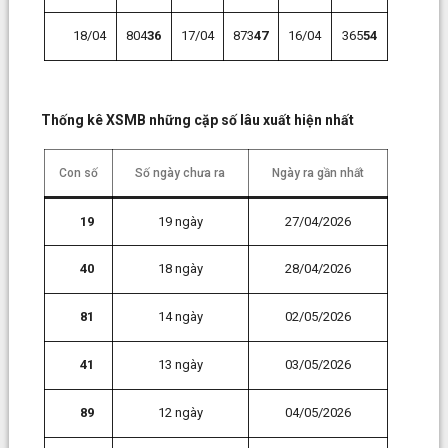
18/04
804
36
17/04
873
47
16/04
365
54
Thống kê XSMB những cặp số lâu xuất hiện nhất
Con số
Số ngày chưa ra
Ngày ra gần nhất
19
19 ngày
27/04/2026
40
18 ngày
28/04/2026
81
14 ngày
02/05/2026
41
13 ngày
03/05/2026
89
12 ngày
04/05/2026