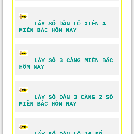
LẤY SỐ DÀN LÔ XIÊN 4 
MIỀN BẮC HÔM NAY
LẤY SỐ 3 CÀNG MIỀN BẮC 
HÔM NAY
LẤY SỐ DÀN 3 CÀNG 2 SỐ 
MIỀN BẮC HÔM NAY