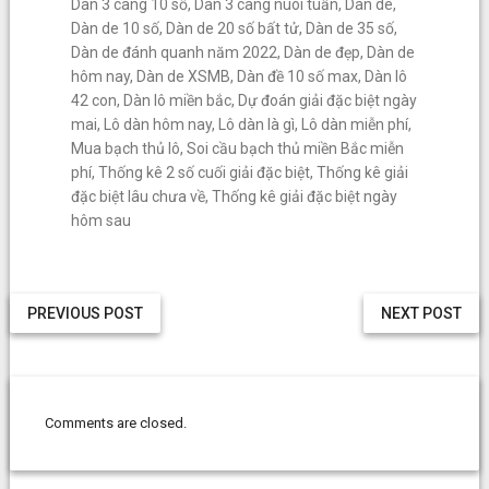
Dàn 3 càng 10 số
,
Dàn 3 càng nuôi tuần
,
Dàn de
,
Dàn de 10 số
,
Dàn de 20 số bất tử
,
Dàn de 35 số
,
Dàn de đánh quanh năm 2022
,
Dàn de đẹp
,
Dàn de
hôm nay
,
Dàn de XSMB
,
Dàn đề 10 số max
,
Dàn lô
42 con
,
Dàn lô miền bắc
,
Dự đoán giải đặc biệt ngày
mai
,
Lô dàn hôm nay
,
Lô dàn là gì
,
Lô dàn miễn phí
,
Mua bạch thủ lô
,
Soi cầu bạch thủ miền Bắc miễn
phí
,
Thống kê 2 số cuối giải đặc biệt
,
Thống kê giải
đặc biệt lâu chưa về
,
Thống kê giải đặc biệt ngày
hôm sau
PREVIOUS POST
NEXT POST
Comments are closed.