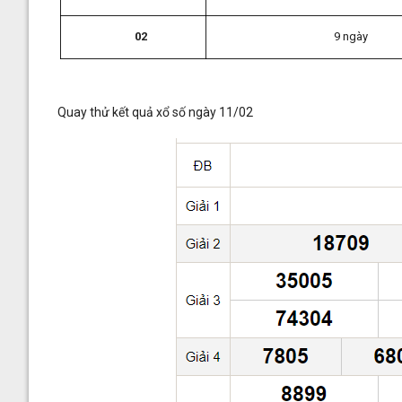
02
9 ngày
Quay thử kết quả xổ số ngày 11/02