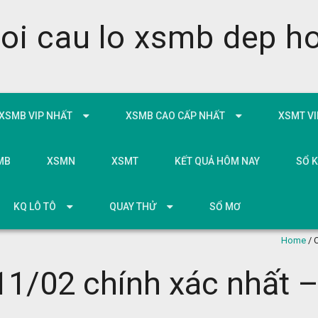
soi cau lo xsmb dep h
XSMB VIP NHẤT
XSMB CAO CẤP NHẤT
XSMT VI
MB
XSMN
XSMT
KẾT QUẢ HÔM NAY
SỔ 
KQ LÔ TÔ
QUAY THỬ
SỔ MƠ
Home
/
1/02 chính xác nhất – 