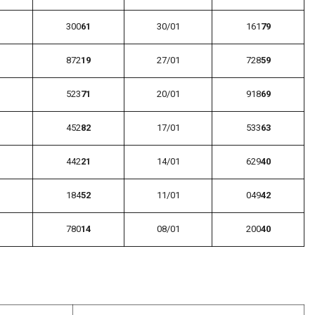
1
300
61
30/01
161
79
1
872
19
27/01
728
59
1
523
71
20/01
918
69
1
452
82
17/01
533
63
1
442
21
14/01
629
40
1
184
52
11/01
049
42
1
780
14
08/01
200
40