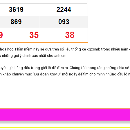
khoa học. Phần mềm này sẽ dựa trên số liệu thống kê kqxsmb trong nhiều năm 
a những gợi ý chính xác nhất cho anh em.
yên gia hàng đầu trong giới lô đề đưa ra. Chúng tôi mong rằng những chia sẻ
ham khảo chuyên mục “Dự đoán XSMB” mỗi ngày để tìm cho mình những cầu lô 