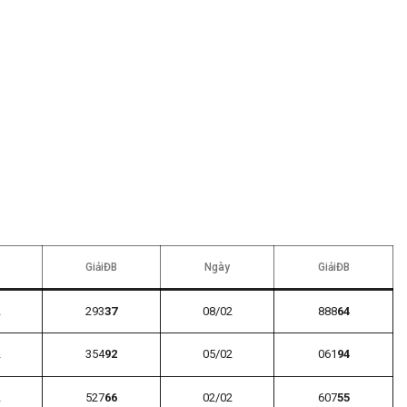
GiảiĐB
Ngày
GiảiĐB
2
293
37
08/02
888
64
2
354
92
05/02
061
94
2
527
66
02/02
607
55