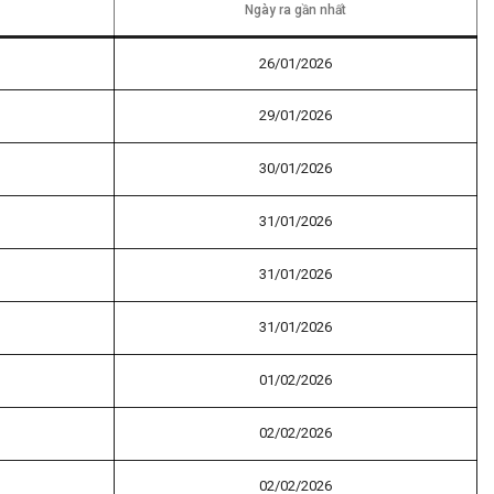
Ngày ra gần nhất
26/01/2026
29/01/2026
30/01/2026
31/01/2026
31/01/2026
31/01/2026
01/02/2026
02/02/2026
02/02/2026