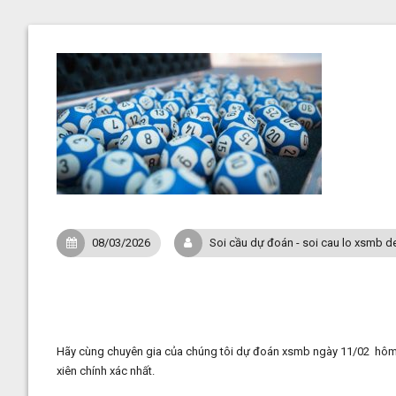
08/03/2026
Soi cầu dự đoán - soi cau lo xsmb 
Hãy cùng chuyên gia của chúng tôi dự đoán xsmb ngày 11/02 hôm nay
xiên chính xác nhất.