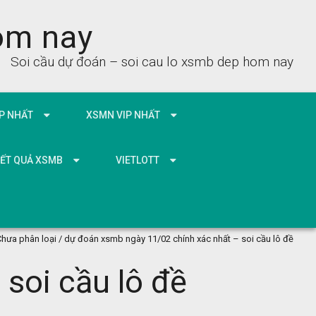
om nay
Soi cầu dự đoán – soi cau lo xsmb dep hom nay
P NHẤT
XSMN VIP NHẤT
KẾT QUẢ XSMB
VIETLOTT
Chưa phân loại
/
dự đoán xsmb ngày 11/02 chính xác nhất – soi cầu lô đề
soi cầu lô đề