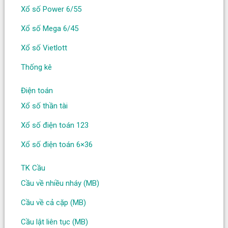
Xổ số Power 6/55
Xổ số Mega 6/45
Xổ số Vietlott
Thống kê
Điện toán
Xổ số thần tài
Xổ số điện toán 123
Xổ số điện toán 6×36
TK Cầu
Cầu về nhiều nháy (MB)
Cầu về cả cặp (MB)
Cầu lật liên tục (MB)