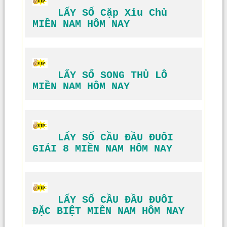
LẤY SỐ Cặp Xỉu Chủ 
MIỀN NAM HÔM NAY
LẤY SỐ SONG THỦ LÔ 
MIỀN NAM HÔM NAY
LẤY SỐ CẦU ĐẦU ĐUÔI 
GIẢI 8 MIỀN NAM HÔM NAY
LẤY SỐ CẦU ĐẦU ĐUÔI 
ĐẶC BIỆT MIỀN NAM HÔM NAY