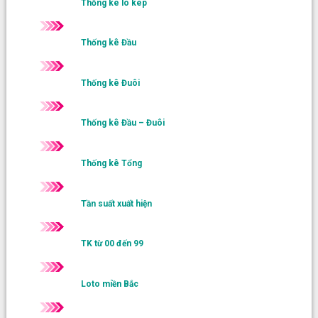
Thống kê lô kép
Thống kê Đầu
Thống kê Đuôi
Thống kê Đầu – Đuôi
Thống kê Tổng
Tần suất xuất hiện
TK từ 00 đến 99
Loto miền Bắc