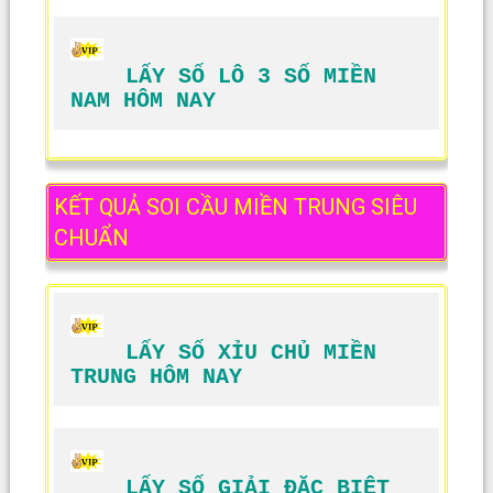
LẤY SỐ LÔ 3 SỐ MIỀN 
NAM HÔM NAY
KẾT QUẢ SOI CẦU MIỀN TRUNG SIÊU
CHUẨN
LẤY SỐ XỈU CHỦ MIỀN 
TRUNG HÔM NAY
LẤY SỐ GIẢI ĐẶC BIỆT 