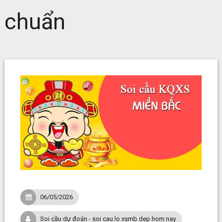
chuẩn
06/05/2026
Soi cầu dự đoán - soi cau lo xsmb dep hom nay