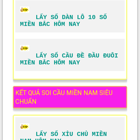
LẤY SỐ DÀN LÔ 10 SỐ 
MIỀN BẮC HÔM NAY
LẤY SỐ CẦU ĐỀ ĐẦU ĐUÔI 
MIỀN BẮC HÔM NAY
KẾT QUẢ SOI CẦU MIỀN NAM SIÊU
CHUẨN
LẤY SỐ XỈU CHỦ MIỀN 