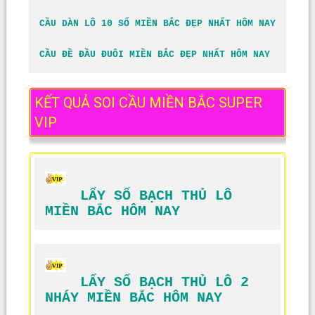
CẦU DÀN LÔ 10 SỐ MIỀN BẮC ĐẸP NHẤT HÔM NAY
CẦU ĐỀ ĐẦU ĐUÔI MIỀN BẮC ĐẸP NHẤT HÔM NAY
KẾT QUẢ SOI CẦU MIỀN BẮC SUPER
VIP
LẤY SỐ BẠCH THỦ LÔ 
MIỀN BẮC HÔM NAY
LẤY SỐ BẠCH THỦ LÔ 2 
NHÁY MIỀN BẮC HÔM NAY