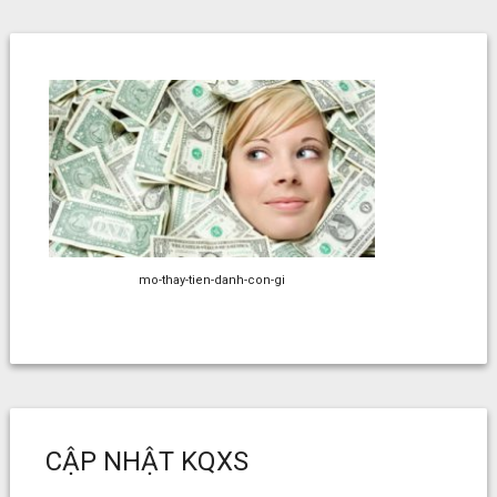
mo-thay-tien-danh-con-gi
CẬP NHẬT KQXS