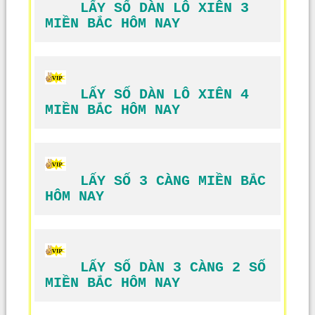
LẤY SỐ DÀN LÔ XIÊN 3 
MIỀN BẮC HÔM NAY
LẤY SỐ DÀN LÔ XIÊN 4 
MIỀN BẮC HÔM NAY
LẤY SỐ 3 CÀNG MIỀN BẮC 
HÔM NAY
LẤY SỐ DÀN 3 CÀNG 2 SỐ 
MIỀN BẮC HÔM NAY