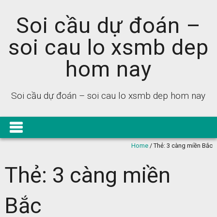
Soi cầu dự đoán –
soi cau lo xsmb dep
hom nay
Soi cầu dự đoán – soi cau lo xsmb dep hom nay
Home
/
Thẻ:
3 càng miền Bắc
Thẻ:
3 càng miền
Bắc