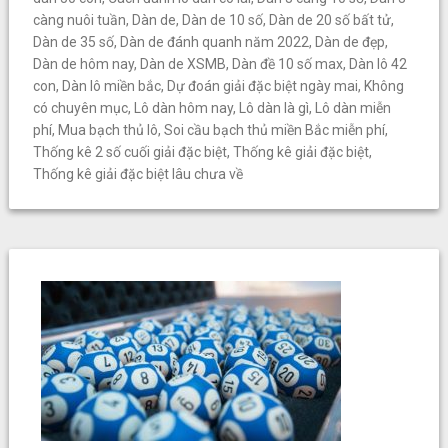
càng nuôi tuần
,
Dàn de
,
Dàn de 10 số
,
Dàn de 20 số bất tử
,
Dàn de 35 số
,
Dàn de đánh quanh năm 2022
,
Dàn de đẹp
,
Dàn de hôm nay
,
Dàn de XSMB
,
Dàn đề 10 số max
,
Dàn lô 42
con
,
Dàn lô miền bắc
,
Dự đoán giải đặc biệt ngày mai
,
Không
có chuyên mục
,
Lô dàn hôm nay
,
Lô dàn là gì
,
Lô dàn miễn
phí
,
Mua bạch thủ lô
,
Soi cầu bạch thủ miền Bắc miễn phí
,
Thống kê 2 số cuối giải đặc biệt
,
Thống kê giải đặc biệt
,
Thống kê giải đặc biệt lâu chưa về