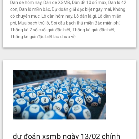
Dàn de hôm nay
,
Dàn de XSMB
,
Dàn đề 10 số max
,
Dàn lô 42
con
,
Dàn lô miền bắc
,
Dự đoán giải đặc biệt ngày mai
,
Không
có chuyên mục
,
Lô dàn hôm nay
,
Lô dàn là gì
,
Lô dàn miễn
phí
,
Mua bạch thủ lô
,
Soi cầu bạch thủ miền Bắc miễn phí
,
Thống kê 2 số cuối giải đặc biệt
,
Thống kê giải đặc biệt
,
Thống kê giải đặc biệt lâu chưa về
dự đoán xsmb ngày 13/02 chính