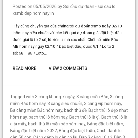
Posted on
05/05/2026
by
Soi cầu dự đoán - soi cau lo
xsmb dep hom nay
in
Hãy cùng chuyên gia của chúng tôi dự đoán xsmb ngày 02/10
hôm nay siêu chuẩn với các kết quả dự đoán giải đặt biệt đầu
đuôi, giải lô tô 2 số, lô xiên chính xác nhất. Chốt số miền Bắc
MB hôm nay ngay 02/10 ⭐️Đặc biệt đầu, đuôi: 9,1 ⭐️Lô tô 2
số: 68 – 86 ⭐️Loto…
READ MORE
VIEW 2 COMMENTS
Tagged with
3 càng khung 7 ngày
,
3 càng miền Bắc
,
3 càng
miền Bắc hôm nay
,
3 càng siêu chuẩn
,
3 càng víp hôm nay
,
Ba càng miền Bắc hôm nay
,
bach thủ đề
,
Bạch thủ lô đẹp nhất
hôm nay
,
bạch thủ lô hôm nay
,
Bạch thủ lô là gì
,
Bạch thủ lô là
giải mấy
,
bạch thủ lô miền bắc hôm nay
,
Bảng đặc biệt năm
,
Bảng đặc biệt năm 2022
,
Bảng đặc biệt tuần
,
Cách đánh lô
dàn 50 con
,
Cách đánh lô dàn có lãi
,
Dàn 3 càng 10 số
,
Dàn 3