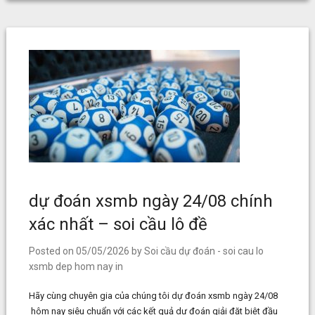
dự đoán xsmb ngày 24/08 chính
xác nhất – soi cầu lô đề
Posted on
05/05/2026
by
Soi cầu dự đoán - soi cau lo
xsmb dep hom nay
in
Hãy cùng chuyên gia của chúng tôi dự đoán xsmb ngày 24/08
hôm nay siêu chuẩn với các kết quả dự đoán giải đặt biệt đầu