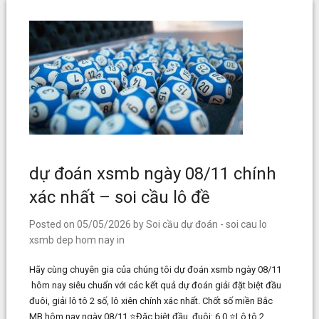
dự đoán xsmb ngày 08/11 chính
xác nhất – soi cầu lô đề
Posted on
05/05/2026
by
Soi cầu dự đoán - soi cau lo
xsmb dep hom nay
in
Hãy cùng chuyên gia của chúng tôi dự đoán xsmb ngày 08/11
hôm nay siêu chuẩn với các kết quả dự đoán giải đặt biệt đầu
đuôi, giải lô tô 2 số, lô xiên chính xác nhất. Chốt số miền Bắc
MB hôm nay ngày 08/11 ⭐️Đặc biệt đầu, đuôi: 6,0 ⭐️Lô tô 2