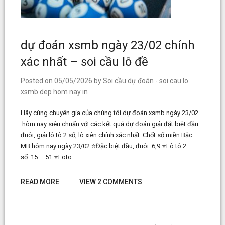
dự đoán xsmb ngày 23/02 chính
xác nhất – soi cầu lô đề
Posted on
05/05/2026
by
Soi cầu dự đoán - soi cau lo
xsmb dep hom nay
in
Hãy cùng chuyên gia của chúng tôi dự đoán xsmb ngày 23/02
hôm nay siêu chuẩn với các kết quả dự đoán giải đặt biệt đầu
đuôi, giải lô tô 2 số, lô xiên chính xác nhất. Chốt số miền Bắc
MB hôm nay ngày 23/02 ⭐️Đặc biệt đầu, đuôi: 6,9 ⭐️Lô tô 2
số: 15 – 51 ⭐️Loto…
READ MORE
VIEW 2 COMMENTS