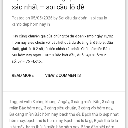
xác nhất – soi cầu lô đề
Posted on
05/05/2026
by
Soi cầu dự đoán - soi cau lo
xsmb dep hom nay
in
Hãy cùng chuyên gia của chúng tôi dự đoán xsmb ngày 13/02
hôm nay siêu chuẩn với các kết quả dự đoán giải đặt biệt đầu
đuôi, giải lô tô 2 số, lô xiên chính xác nhất. Chốt số miền Bắc
MB hôm nay ngày 13/02 ⭐️Đặc biệt đầu, đuôi: 4,3 ⭐️Lô tô 2
số: 57 – 75 ⭐️Loto…
READ MORE
VIEW 2 COMMENTS
Tagged with
3 càng khung 7 ngày
,
3 càng miền Bắc
,
3 càng
miền Bắc hôm nay
,
3 càng siêu chuẩn
,
3 càng víp hôm nay
,
Ba càng miền Bắc hôm nay
,
bach thủ đề
,
Bạch thủ lô đẹp nhất
hôm nay
,
bạch thủ lô hôm nay
,
Bạch thủ lô là gì
,
Bạch thủ lô là
giải mấy
,
bạch thủ lô miền bắc hôm nay
,
Bảng đặc biệt năm
,