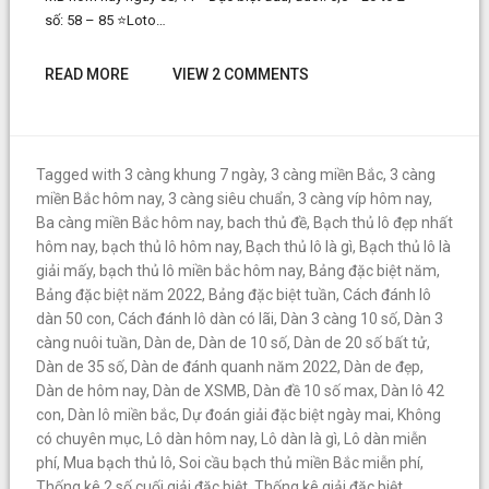
số: 58 – 85 ⭐️Loto…
READ MORE
VIEW 2 COMMENTS
Tagged with
3 càng khung 7 ngày
,
3 càng miền Bắc
,
3 càng
miền Bắc hôm nay
,
3 càng siêu chuẩn
,
3 càng víp hôm nay
,
Ba càng miền Bắc hôm nay
,
bach thủ đề
,
Bạch thủ lô đẹp nhất
hôm nay
,
bạch thủ lô hôm nay
,
Bạch thủ lô là gì
,
Bạch thủ lô là
giải mấy
,
bạch thủ lô miền bắc hôm nay
,
Bảng đặc biệt năm
,
Bảng đặc biệt năm 2022
,
Bảng đặc biệt tuần
,
Cách đánh lô
dàn 50 con
,
Cách đánh lô dàn có lãi
,
Dàn 3 càng 10 số
,
Dàn 3
càng nuôi tuần
,
Dàn de
,
Dàn de 10 số
,
Dàn de 20 số bất tử
,
Dàn de 35 số
,
Dàn de đánh quanh năm 2022
,
Dàn de đẹp
,
Dàn de hôm nay
,
Dàn de XSMB
,
Dàn đề 10 số max
,
Dàn lô 42
con
,
Dàn lô miền bắc
,
Dự đoán giải đặc biệt ngày mai
,
Không
có chuyên mục
,
Lô dàn hôm nay
,
Lô dàn là gì
,
Lô dàn miễn
phí
,
Mua bạch thủ lô
,
Soi cầu bạch thủ miền Bắc miễn phí
,
Thống kê 2 số cuối giải đặc biệt
,
Thống kê giải đặc biệt
,